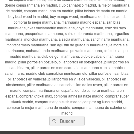
donde comprar maria en madrid, club cannabico madrid, la mejor marihuana
de madrid, comprar marihuana en madrid, pillar bolsas de maria en madrid,
buy best weed in madrid, buy mango weed, marihuana de frutas madrid,
comprar la mejor marihuana, marihuana madrid españa, san blas
marihuana, rivas vaciamadrid marihuana, goya marihuana, cruz del rayo
marihuana, prosperidad marihuana, sainz de baranda marihuana, arguelles
marihuana, moncloa marihuana, alsacia marihuana, sanchinarro marihuana,
montecarmelo marihuana, san agustin de guadalix marihuana, la moraleja
marihuana, mahadahonda marihuana, pozuelo marihuana, club de campo
madrid marihuana, club de golf marihuana, club de caballo marihuana
madrid, pillar porros en pozuelo, pillar porros en sotogrande, pillar porros en
sanchinarro, pillar porros en montecarmelo, marihuana club cannabico
sanchinarro, madrid club cannabico montecarmelo, pillar porros en san blas,
pillar porros en vallecas, pillar porros en villa de vallecas, pillar porros en
alcobendas, pillar marihuana en sansebastian de los reyes, pillar porros en
madrid, comprar marihuana en españa, donde comprar marihuana en
españa, comprar kritikal max, comprar amnesia haze madrid, comprar super
skunk madrid, comprar mango kush madrid,comprar og kush madrid,
comprar la mejor marihuana de madrid, comprar marihuana de exterior en
madrid
Buscar
Buscar
por: