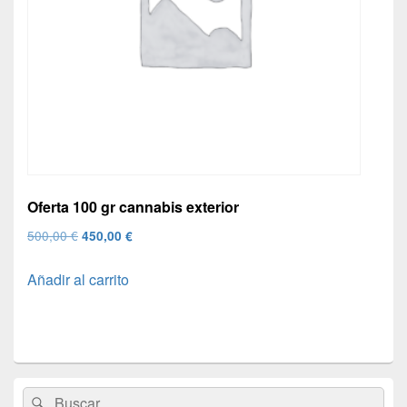
Oferta 100 gr cannabis exterior
El
El
500,00
€
450,00
€
precio
precio
Añadir al carrito
original
actual
era:
es:
500,00 €.
450,00 €.
El
Buscar
Buscar
área