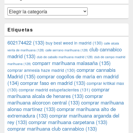
Categorías
Etiquetas
602174422
(133)
buy best weed in madrid
(130)
calle alcala
club cannabico
venta de marihuana
(128)
calle serrano marihuana
(128)
madrid
(133)
club de caballo marihuana madrid
(128)
club de campo madrid
comparr marihuana malasaña
(135)
marihuana
(128)
comprar cannabis
comprar amnesia haze madrid
(130)
Madrid
(135)
comprar cogollos de maria en madrid
(134)
comprar faso en madrid
(133)
comprar kritikal max
comprar
(130)
comprar madrid estupefacientes
(131)
marihuana alcala de henares
(133)
comprar
marihuana alcorcon central
(133)
comprar marihuana
alonso martinez
(133)
comprar marihuana alto de
extremadura
(133)
comprar marihuana arganda del
rey
(133)
comprar marihuana carpetana
(133)
comprar marihuana club cannabico
(133)