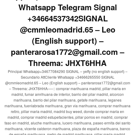
Whatsapp Telegram Signal
+34664537342SIGNAL
@cmmleomadrid.65 – Leo
(English support) –
panterarosa1772@gmail.com –
Threema: JHXT6HHA
Principal Whatsapp+34677084290 SIGNAL – yeffy (no english support) –
Secundario AttCliente Whatsapp +34666265550 SIGNAL
@cmmleomadrid.65 – Leo (English support) – panterarosa1772@gmail.com
– Threema: JHXT6HHA—–:: comprar marihuana madrid, pillar maria en
madrid, fumar amrihuana de interior, barrio del pilar madrid, alcorcon
marihuana, barrio del pilar marihuana, getafe marihuana, leganes
marihuana, fuenlabrada marihuana, gran via marihuana, comprar marihuana
retiro, pillar maria madrid, madrid buy weed, donde comprar maria en
madrid, comprar madrid estupefacientes, pillar porros en madrid, comprar
faso en madrid, aluche marihuana, lucero marihuana, paseo ermita del santo
marihuana, vicente calderon marihuana, plaza de españa marihuana, banco
de españa marihuana, metro de madrid marihuana, pillar maria madrid,