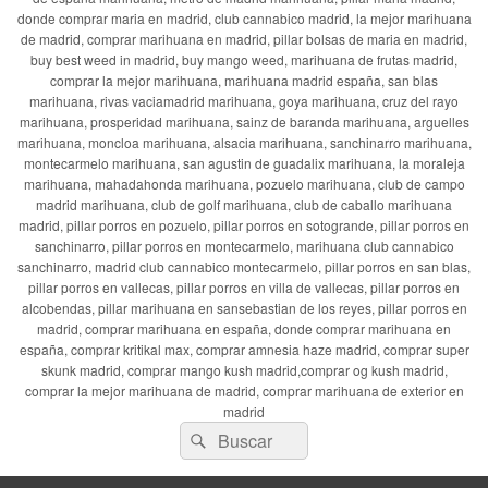
donde comprar maria en madrid, club cannabico madrid, la mejor marihuana
de madrid, comprar marihuana en madrid, pillar bolsas de maria en madrid,
buy best weed in madrid, buy mango weed, marihuana de frutas madrid,
comprar la mejor marihuana, marihuana madrid españa, san blas
marihuana, rivas vaciamadrid marihuana, goya marihuana, cruz del rayo
marihuana, prosperidad marihuana, sainz de baranda marihuana, arguelles
marihuana, moncloa marihuana, alsacia marihuana, sanchinarro marihuana,
montecarmelo marihuana, san agustin de guadalix marihuana, la moraleja
marihuana, mahadahonda marihuana, pozuelo marihuana, club de campo
madrid marihuana, club de golf marihuana, club de caballo marihuana
madrid, pillar porros en pozuelo, pillar porros en sotogrande, pillar porros en
sanchinarro, pillar porros en montecarmelo, marihuana club cannabico
sanchinarro, madrid club cannabico montecarmelo, pillar porros en san blas,
pillar porros en vallecas, pillar porros en villa de vallecas, pillar porros en
alcobendas, pillar marihuana en sansebastian de los reyes, pillar porros en
madrid, comprar marihuana en españa, donde comprar marihuana en
españa, comprar kritikal max, comprar amnesia haze madrid, comprar super
skunk madrid, comprar mango kush madrid,comprar og kush madrid,
comprar la mejor marihuana de madrid, comprar marihuana de exterior en
madrid
Buscar
Buscar
por: