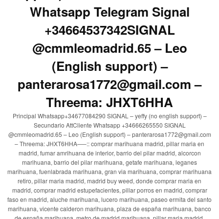
Whatsapp Telegram Signal
+34664537342SIGNAL
@cmmleomadrid.65 – Leo
(English support) –
panterarosa1772@gmail.com –
Threema: JHXT6HHA
Principal Whatsapp+34677084290 SIGNAL – yeffy (no english support) –
Secundario AttCliente Whatsapp +34666265550 SIGNAL
@cmmleomadrid.65 – Leo (English support) – panterarosa1772@gmail.com
– Threema: JHXT6HHA—–:: comprar marihuana madrid, pillar maria en
madrid, fumar amrihuana de interior, barrio del pilar madrid, alcorcon
marihuana, barrio del pilar marihuana, getafe marihuana, leganes
marihuana, fuenlabrada marihuana, gran via marihuana, comprar marihuana
retiro, pillar maria madrid, madrid buy weed, donde comprar maria en
madrid, comprar madrid estupefacientes, pillar porros en madrid, comprar
faso en madrid, aluche marihuana, lucero marihuana, paseo ermita del santo
marihuana, vicente calderon marihuana, plaza de españa marihuana, banco
de españa marihuana, metro de madrid marihuana, pillar maria madrid,