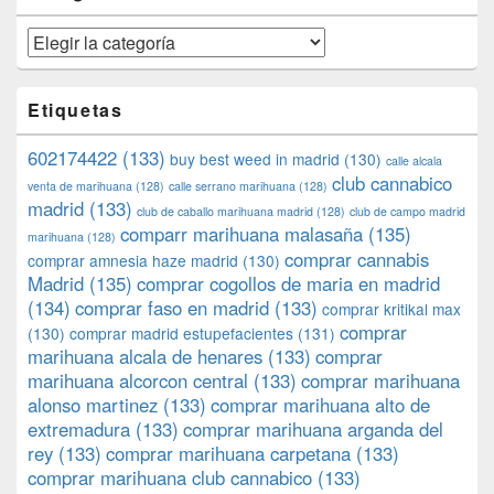
Categorías
Etiquetas
602174422
(133)
buy best weed in madrid
(130)
calle alcala
club cannabico
venta de marihuana
(128)
calle serrano marihuana
(128)
madrid
(133)
club de caballo marihuana madrid
(128)
club de campo madrid
comparr marihuana malasaña
(135)
marihuana
(128)
comprar cannabis
comprar amnesia haze madrid
(130)
Madrid
(135)
comprar cogollos de maria en madrid
(134)
comprar faso en madrid
(133)
comprar kritikal max
comprar
(130)
comprar madrid estupefacientes
(131)
marihuana alcala de henares
(133)
comprar
marihuana alcorcon central
(133)
comprar marihuana
alonso martinez
(133)
comprar marihuana alto de
extremadura
(133)
comprar marihuana arganda del
rey
(133)
comprar marihuana carpetana
(133)
comprar marihuana club cannabico
(133)