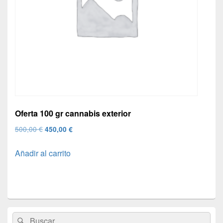
Oferta 100 gr cannabis exterior
El
El
500,00
€
450,00
€
precio
precio
Añadir al carrito
original
actual
era:
es:
500,00 €.
450,00 €.
El
Buscar
Buscar
área