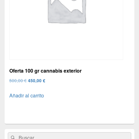
Oferta 100 gr cannabis exterior
El
El
500,00
€
450,00
€
precio
precio
Añadir al carrito
original
actual
era:
es:
500,00 €.
450,00 €.
El
Buscar
Buscar
área