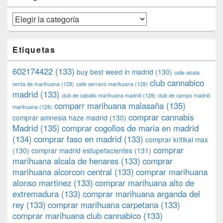
Categorías
Etiquetas
602174422
(133)
buy best weed in madrid
(130)
calle alcala
club cannabico
venta de marihuana
(128)
calle serrano marihuana
(128)
madrid
(133)
club de caballo marihuana madrid
(128)
club de campo madrid
comparr marihuana malasaña
(135)
marihuana
(128)
comprar cannabis
comprar amnesia haze madrid
(130)
Madrid
(135)
comprar cogollos de maria en madrid
(134)
comprar faso en madrid
(133)
comprar kritikal max
comprar
(130)
comprar madrid estupefacientes
(131)
marihuana alcala de henares
(133)
comprar
marihuana alcorcon central
(133)
comprar marihuana
alonso martinez
(133)
comprar marihuana alto de
extremadura
(133)
comprar marihuana arganda del
rey
(133)
comprar marihuana carpetana
(133)
comprar marihuana club cannabico
(133)