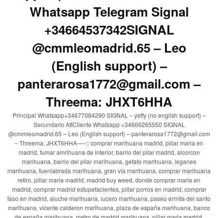
Whatsapp Telegram Signal
+34664537342SIGNAL
@cmmleomadrid.65 – Leo
(English support) –
panterarosa1772@gmail.com –
Threema: JHXT6HHA
Principal Whatsapp+34677084290 SIGNAL – yeffy (no english support) –
Secundario AttCliente Whatsapp +34666265550 SIGNAL
@cmmleomadrid.65 – Leo (English support) – panterarosa1772@gmail.com
– Threema: JHXT6HHA—–:: comprar marihuana madrid, pillar maria en
madrid, fumar amrihuana de interior, barrio del pilar madrid, alcorcon
marihuana, barrio del pilar marihuana, getafe marihuana, leganes
marihuana, fuenlabrada marihuana, gran via marihuana, comprar marihuana
retiro, pillar maria madrid, madrid buy weed, donde comprar maria en
madrid, comprar madrid estupefacientes, pillar porros en madrid, comprar
faso en madrid, aluche marihuana, lucero marihuana, paseo ermita del santo
marihuana, vicente calderon marihuana, plaza de españa marihuana, banco
de españa marihuana, metro de madrid marihuana, pillar maria madrid,