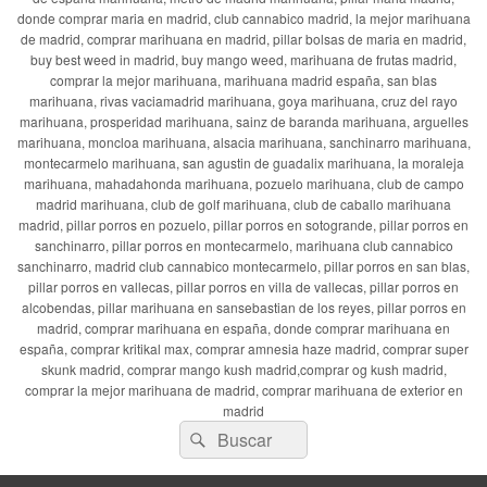
donde comprar maria en madrid, club cannabico madrid, la mejor marihuana
de madrid, comprar marihuana en madrid, pillar bolsas de maria en madrid,
buy best weed in madrid, buy mango weed, marihuana de frutas madrid,
comprar la mejor marihuana, marihuana madrid españa, san blas
marihuana, rivas vaciamadrid marihuana, goya marihuana, cruz del rayo
marihuana, prosperidad marihuana, sainz de baranda marihuana, arguelles
marihuana, moncloa marihuana, alsacia marihuana, sanchinarro marihuana,
montecarmelo marihuana, san agustin de guadalix marihuana, la moraleja
marihuana, mahadahonda marihuana, pozuelo marihuana, club de campo
madrid marihuana, club de golf marihuana, club de caballo marihuana
madrid, pillar porros en pozuelo, pillar porros en sotogrande, pillar porros en
sanchinarro, pillar porros en montecarmelo, marihuana club cannabico
sanchinarro, madrid club cannabico montecarmelo, pillar porros en san blas,
pillar porros en vallecas, pillar porros en villa de vallecas, pillar porros en
alcobendas, pillar marihuana en sansebastian de los reyes, pillar porros en
madrid, comprar marihuana en españa, donde comprar marihuana en
españa, comprar kritikal max, comprar amnesia haze madrid, comprar super
skunk madrid, comprar mango kush madrid,comprar og kush madrid,
comprar la mejor marihuana de madrid, comprar marihuana de exterior en
madrid
Buscar
Buscar
por: