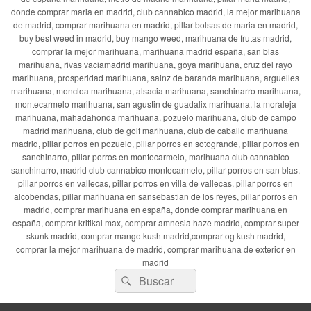
donde comprar maria en madrid, club cannabico madrid, la mejor marihuana
de madrid, comprar marihuana en madrid, pillar bolsas de maria en madrid,
buy best weed in madrid, buy mango weed, marihuana de frutas madrid,
comprar la mejor marihuana, marihuana madrid españa, san blas
marihuana, rivas vaciamadrid marihuana, goya marihuana, cruz del rayo
marihuana, prosperidad marihuana, sainz de baranda marihuana, arguelles
marihuana, moncloa marihuana, alsacia marihuana, sanchinarro marihuana,
montecarmelo marihuana, san agustin de guadalix marihuana, la moraleja
marihuana, mahadahonda marihuana, pozuelo marihuana, club de campo
madrid marihuana, club de golf marihuana, club de caballo marihuana
madrid, pillar porros en pozuelo, pillar porros en sotogrande, pillar porros en
sanchinarro, pillar porros en montecarmelo, marihuana club cannabico
sanchinarro, madrid club cannabico montecarmelo, pillar porros en san blas,
pillar porros en vallecas, pillar porros en villa de vallecas, pillar porros en
alcobendas, pillar marihuana en sansebastian de los reyes, pillar porros en
madrid, comprar marihuana en españa, donde comprar marihuana en
españa, comprar kritikal max, comprar amnesia haze madrid, comprar super
skunk madrid, comprar mango kush madrid,comprar og kush madrid,
comprar la mejor marihuana de madrid, comprar marihuana de exterior en
madrid
Buscar
Buscar
por: