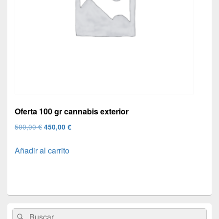
Oferta 100 gr cannabis exterior
El
El
500,00
€
450,00
€
precio
precio
Añadir al carrito
original
actual
era:
es:
500,00 €.
450,00 €.
El
Buscar
Buscar
área