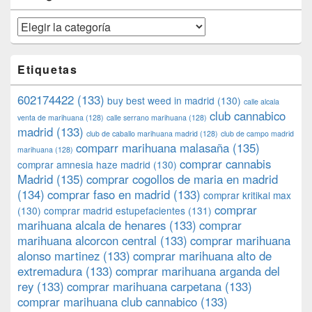
Categorías
Etiquetas
602174422
(133)
buy best weed in madrid
(130)
calle alcala
club cannabico
venta de marihuana
(128)
calle serrano marihuana
(128)
madrid
(133)
club de caballo marihuana madrid
(128)
club de campo madrid
comparr marihuana malasaña
(135)
marihuana
(128)
comprar cannabis
comprar amnesia haze madrid
(130)
Madrid
(135)
comprar cogollos de maria en madrid
(134)
comprar faso en madrid
(133)
comprar kritikal max
comprar
(130)
comprar madrid estupefacientes
(131)
marihuana alcala de henares
(133)
comprar
marihuana alcorcon central
(133)
comprar marihuana
alonso martinez
(133)
comprar marihuana alto de
extremadura
(133)
comprar marihuana arganda del
rey
(133)
comprar marihuana carpetana
(133)
comprar marihuana club cannabico
(133)