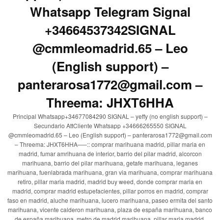
Whatsapp Telegram Signal
+34664537342SIGNAL
@cmmleomadrid.65 – Leo
(English support) –
panterarosa1772@gmail.com –
Threema: JHXT6HHA
Principal Whatsapp+34677084290 SIGNAL – yeffy (no english support) –
Secundario AttCliente Whatsapp +34666265550 SIGNAL
@cmmleomadrid.65 – Leo (English support) – panterarosa1772@gmail.com
– Threema: JHXT6HHA—–:: comprar marihuana madrid, pillar maria en
madrid, fumar amrihuana de interior, barrio del pilar madrid, alcorcon
marihuana, barrio del pilar marihuana, getafe marihuana, leganes
marihuana, fuenlabrada marihuana, gran via marihuana, comprar marihuana
retiro, pillar maria madrid, madrid buy weed, donde comprar maria en
madrid, comprar madrid estupefacientes, pillar porros en madrid, comprar
faso en madrid, aluche marihuana, lucero marihuana, paseo ermita del santo
marihuana, vicente calderon marihuana, plaza de españa marihuana, banco
de españa marihuana, metro de madrid marihuana, pillar maria madrid,