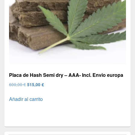
Placa de Hash Semi dry – AAA- Incl. Envio europa
El
El
600,00
€
515,00
€
precio
precio
Añadir al carrito
original
actual
era:
es:
600,00 €.
515,00 €.
El