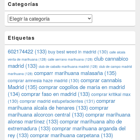
Categorías
Categorías
Etiquetas
602174422
(133)
buy best weed in madrid
(130)
calle alcala
club cannabico
venta de marihuana
(128)
calle serrano marihuana
(128)
madrid
(133)
club de caballo marihuana madrid
(128)
club de campo madrid
comparr marihuana malasaña
(135)
marihuana
(128)
comprar cannabis
comprar amnesia haze madrid
(130)
Madrid
(135)
comprar cogollos de maria en madrid
(134)
comprar faso en madrid
(133)
comprar kritikal max
comprar
(130)
comprar madrid estupefacientes
(131)
marihuana alcala de henares
(133)
comprar
marihuana alcorcon central
(133)
comprar marihuana
alonso martinez
(133)
comprar marihuana alto de
extremadura
(133)
comprar marihuana arganda del
rey
(133)
comprar marihuana carpetana
(133)