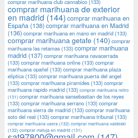
comprar marihuana club cannabico
(133)
comprar marihuana de exterior
en madrid
(144)
comprar marihuana en
España
(138)
comprar marihuana en Madrid
(136)
comprar marihuana en mano en madrid
(133)
comprar marihuana getafe
(140)
comprar
comprar marihuana
marihuana las retamas
(133)
madrid
(137)
comprar marihuana navacerrada
(133)
comprar marihuana online
(133)
comprar
marihuana opañel
(133)
comprar marihuana plaza
eliptica
(133)
comprar marihuana puerta del angel
(133)
comprar marihuana pìramides
(133)
comprar
marihuana rapido madrid
(133)
comprar marihuana retiro
comprar marihuana sansebastian de los reyes
(131)
(133)
comprar marihuana serrano
(133)
comprar
marihuana sierra de madrid
(133)
comprar marihuana
soto del real
(133)
comprar marihuana tribunal
(133)
comprar marihuana usera
(132)
comprar marihuana valdeski
(132)
comprar matuja en madrid
(131)
sat97800@gmail.com
(147)