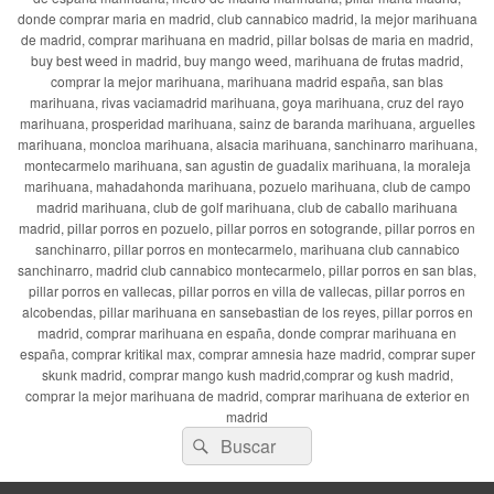
donde comprar maria en madrid, club cannabico madrid, la mejor marihuana
de madrid, comprar marihuana en madrid, pillar bolsas de maria en madrid,
buy best weed in madrid, buy mango weed, marihuana de frutas madrid,
comprar la mejor marihuana, marihuana madrid españa, san blas
marihuana, rivas vaciamadrid marihuana, goya marihuana, cruz del rayo
marihuana, prosperidad marihuana, sainz de baranda marihuana, arguelles
marihuana, moncloa marihuana, alsacia marihuana, sanchinarro marihuana,
montecarmelo marihuana, san agustin de guadalix marihuana, la moraleja
marihuana, mahadahonda marihuana, pozuelo marihuana, club de campo
madrid marihuana, club de golf marihuana, club de caballo marihuana
madrid, pillar porros en pozuelo, pillar porros en sotogrande, pillar porros en
sanchinarro, pillar porros en montecarmelo, marihuana club cannabico
sanchinarro, madrid club cannabico montecarmelo, pillar porros en san blas,
pillar porros en vallecas, pillar porros en villa de vallecas, pillar porros en
alcobendas, pillar marihuana en sansebastian de los reyes, pillar porros en
madrid, comprar marihuana en españa, donde comprar marihuana en
españa, comprar kritikal max, comprar amnesia haze madrid, comprar super
skunk madrid, comprar mango kush madrid,comprar og kush madrid,
comprar la mejor marihuana de madrid, comprar marihuana de exterior en
madrid
Buscar
Buscar
por: