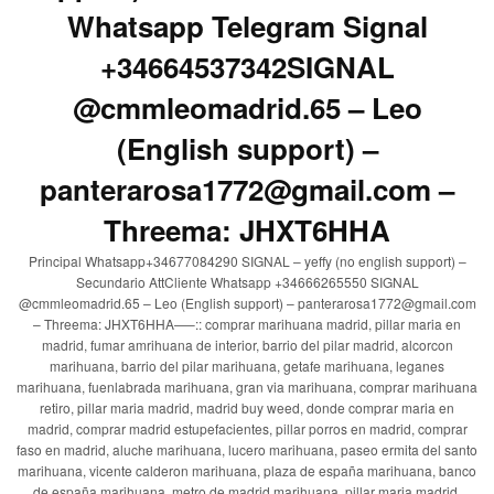
Whatsapp Telegram Signal
+34664537342SIGNAL
@cmmleomadrid.65 – Leo
(English support) –
panterarosa1772@gmail.com –
Threema: JHXT6HHA
Principal Whatsapp+34677084290 SIGNAL – yeffy (no english support) –
Secundario AttCliente Whatsapp +34666265550 SIGNAL
@cmmleomadrid.65 – Leo (English support) – panterarosa1772@gmail.com
– Threema: JHXT6HHA—–:: comprar marihuana madrid, pillar maria en
madrid, fumar amrihuana de interior, barrio del pilar madrid, alcorcon
marihuana, barrio del pilar marihuana, getafe marihuana, leganes
marihuana, fuenlabrada marihuana, gran via marihuana, comprar marihuana
retiro, pillar maria madrid, madrid buy weed, donde comprar maria en
madrid, comprar madrid estupefacientes, pillar porros en madrid, comprar
faso en madrid, aluche marihuana, lucero marihuana, paseo ermita del santo
marihuana, vicente calderon marihuana, plaza de españa marihuana, banco
de españa marihuana, metro de madrid marihuana, pillar maria madrid,