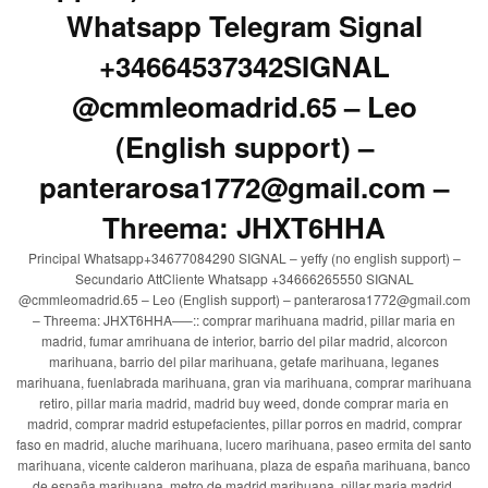
Whatsapp Telegram Signal
+34664537342SIGNAL
@cmmleomadrid.65 – Leo
(English support) –
panterarosa1772@gmail.com –
Threema: JHXT6HHA
Principal Whatsapp+34677084290 SIGNAL – yeffy (no english support) –
Secundario AttCliente Whatsapp +34666265550 SIGNAL
@cmmleomadrid.65 – Leo (English support) – panterarosa1772@gmail.com
– Threema: JHXT6HHA—–:: comprar marihuana madrid, pillar maria en
madrid, fumar amrihuana de interior, barrio del pilar madrid, alcorcon
marihuana, barrio del pilar marihuana, getafe marihuana, leganes
marihuana, fuenlabrada marihuana, gran via marihuana, comprar marihuana
retiro, pillar maria madrid, madrid buy weed, donde comprar maria en
madrid, comprar madrid estupefacientes, pillar porros en madrid, comprar
faso en madrid, aluche marihuana, lucero marihuana, paseo ermita del santo
marihuana, vicente calderon marihuana, plaza de españa marihuana, banco
de españa marihuana, metro de madrid marihuana, pillar maria madrid,