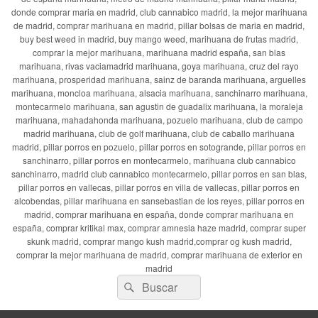
donde comprar maria en madrid, club cannabico madrid, la mejor marihuana
de madrid, comprar marihuana en madrid, pillar bolsas de maria en madrid,
buy best weed in madrid, buy mango weed, marihuana de frutas madrid,
comprar la mejor marihuana, marihuana madrid españa, san blas
marihuana, rivas vaciamadrid marihuana, goya marihuana, cruz del rayo
marihuana, prosperidad marihuana, sainz de baranda marihuana, arguelles
marihuana, moncloa marihuana, alsacia marihuana, sanchinarro marihuana,
montecarmelo marihuana, san agustin de guadalix marihuana, la moraleja
marihuana, mahadahonda marihuana, pozuelo marihuana, club de campo
madrid marihuana, club de golf marihuana, club de caballo marihuana
madrid, pillar porros en pozuelo, pillar porros en sotogrande, pillar porros en
sanchinarro, pillar porros en montecarmelo, marihuana club cannabico
sanchinarro, madrid club cannabico montecarmelo, pillar porros en san blas,
pillar porros en vallecas, pillar porros en villa de vallecas, pillar porros en
alcobendas, pillar marihuana en sansebastian de los reyes, pillar porros en
madrid, comprar marihuana en españa, donde comprar marihuana en
españa, comprar kritikal max, comprar amnesia haze madrid, comprar super
skunk madrid, comprar mango kush madrid,comprar og kush madrid,
comprar la mejor marihuana de madrid, comprar marihuana de exterior en
madrid
Buscar
Buscar
por: