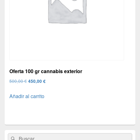
Oferta 100 gr cannabis exterior
El
El
500,00
€
450,00
€
precio
precio
Añadir al carrito
original
actual
era:
es:
500,00 €.
450,00 €.
El
Buscar
Buscar
área