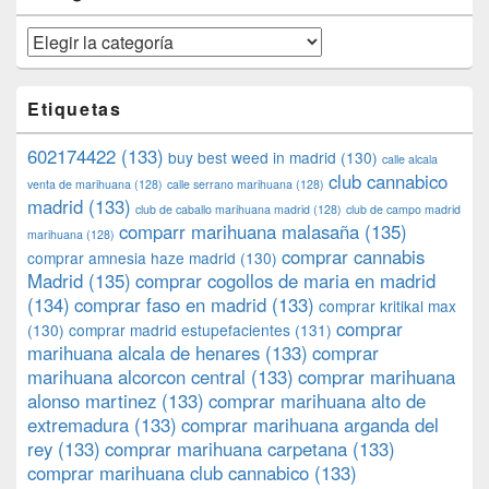
Categorías
Etiquetas
602174422
(133)
buy best weed in madrid
(130)
calle alcala
club cannabico
venta de marihuana
(128)
calle serrano marihuana
(128)
madrid
(133)
club de caballo marihuana madrid
(128)
club de campo madrid
comparr marihuana malasaña
(135)
marihuana
(128)
comprar cannabis
comprar amnesia haze madrid
(130)
Madrid
(135)
comprar cogollos de maria en madrid
(134)
comprar faso en madrid
(133)
comprar kritikal max
comprar
(130)
comprar madrid estupefacientes
(131)
marihuana alcala de henares
(133)
comprar
marihuana alcorcon central
(133)
comprar marihuana
alonso martinez
(133)
comprar marihuana alto de
extremadura
(133)
comprar marihuana arganda del
rey
(133)
comprar marihuana carpetana
(133)
comprar marihuana club cannabico
(133)