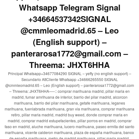
Whatsapp Telegram Signal
+34664537342SIGNAL
@cmmleomadrid.65 – Leo
(English support) –
panterarosa1772@gmail.com –
Threema: JHXT6HHA
Principal Whatsapp+34677084290 SIGNAL – yeffy (no english support) –
Secundario AttCliente Whatsapp +34666265550 SIGNAL
@cmmleomadrid.65 – Leo (English support) – panterarosa1772@gmail.com
– Threema: JHXT6HHA—–:: comprar marihuana madrid, pillar maria en
madrid, fumar amrihuana de interior, barrio del pilar madrid, alcorcon
marihuana, barrio del pilar marihuana, getafe marihuana, leganes
marihuana, fuenlabrada marihuana, gran via marihuana, comprar marihuana
retiro, pillar maria madrid, madrid buy weed, donde comprar maria en
madrid, comprar madrid estupefacientes, pillar porros en madrid, comprar
faso en madrid, aluche marihuana, lucero marihuana, paseo ermita del santo
marihuana, vicente calderon marihuana, plaza de españa marihuana, banco
de españa marihuana, metro de madrid marihuana, pillar maria madrid,