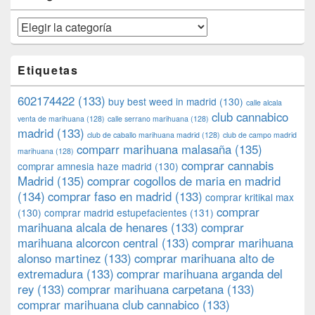
Categorías
Etiquetas
602174422
(133)
buy best weed in madrid
(130)
calle alcala
club cannabico
venta de marihuana
(128)
calle serrano marihuana
(128)
madrid
(133)
club de caballo marihuana madrid
(128)
club de campo madrid
comparr marihuana malasaña
(135)
marihuana
(128)
comprar cannabis
comprar amnesia haze madrid
(130)
Madrid
(135)
comprar cogollos de maria en madrid
(134)
comprar faso en madrid
(133)
comprar kritikal max
comprar
(130)
comprar madrid estupefacientes
(131)
marihuana alcala de henares
(133)
comprar
marihuana alcorcon central
(133)
comprar marihuana
alonso martinez
(133)
comprar marihuana alto de
extremadura
(133)
comprar marihuana arganda del
rey
(133)
comprar marihuana carpetana
(133)
comprar marihuana club cannabico
(133)