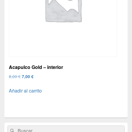
Acapulco Gold – interior
El
El
8,00
€
7,00
€
precio
precio
Añadir al carrito
original
actual
era:
es:
8,00 €.
7,00 €.
El
Buscar
Buscar
área