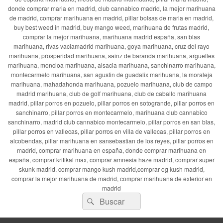
donde comprar maria en madrid, club cannabico madrid, la mejor marihuana
de madrid, comprar marihuana en madrid, pillar bolsas de maria en madrid,
buy best weed in madrid, buy mango weed, marihuana de frutas madrid,
comprar la mejor marihuana, marihuana madrid españa, san blas
marihuana, rivas vaciamadrid marihuana, goya marihuana, cruz del rayo
marihuana, prosperidad marihuana, sainz de baranda marihuana, arguelles
marihuana, moncloa marihuana, alsacia marihuana, sanchinarro marihuana,
montecarmelo marihuana, san agustin de guadalix marihuana, la moraleja
marihuana, mahadahonda marihuana, pozuelo marihuana, club de campo
madrid marihuana, club de golf marihuana, club de caballo marihuana
madrid, pillar porros en pozuelo, pillar porros en sotogrande, pillar porros en
sanchinarro, pillar porros en montecarmelo, marihuana club cannabico
sanchinarro, madrid club cannabico montecarmelo, pillar porros en san blas,
pillar porros en vallecas, pillar porros en villa de vallecas, pillar porros en
alcobendas, pillar marihuana en sansebastian de los reyes, pillar porros en
madrid, comprar marihuana en españa, donde comprar marihuana en
españa, comprar kritikal max, comprar amnesia haze madrid, comprar super
skunk madrid, comprar mango kush madrid,comprar og kush madrid,
comprar la mejor marihuana de madrid, comprar marihuana de exterior en
madrid
Buscar
Buscar
por: