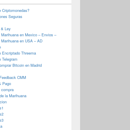
e Criptomonedas?
iones Seguras
 & Ley
 Marihuana en Mexico – Envios –
 Marihuana en USA – AD
o
o Encriptado Threema
o Telegram
omprar Bitcoin en Madrid
 Feedback CMM
& Pago
r compra
 de la Marihuana
cion
s1
s2
s3
ta