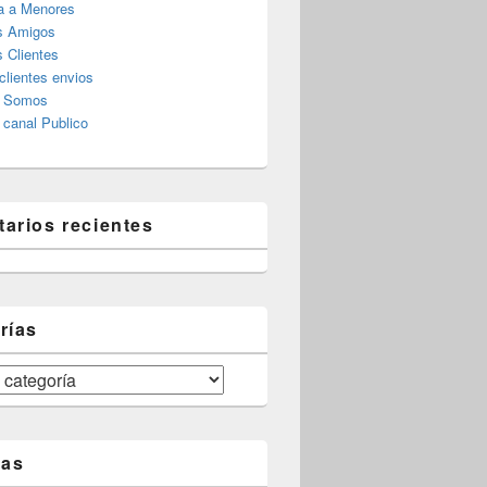
a a Menores
s Amigos
 Clientes
clientes envios
s Somos
canal Publico
arios recientes
rías
tas