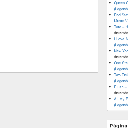
Queen O
(Legend
Rod Stew
Music V
Toto – 
diciembr
I Love 
(Legend
New Yor
diciembr
One Ste
(Legend
Two Tic
(Legend
Plush –
diciembr
All My 
(Legend
Página