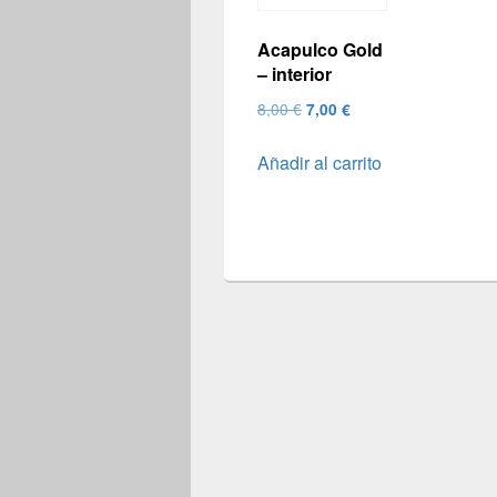
Acapulco Gold
– interior
El
El
8,00
€
7,00
€
precio
precio
Añadir al carrito
original
actual
era:
es:
8,00 €.
7,00 €.