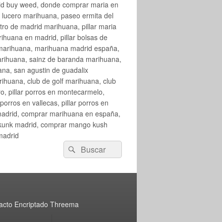
rid buy weed, donde comprar maria en
 lucero marihuana, paseo ermita del
o de madrid marihuana, pillar maria
huana en madrid, pillar bolsas de
 marihuana, marihuana madrid españa,
arihuana, sainz de baranda marihuana,
na, san agustin de guadalix
huana, club de golf marihuana, club
ro, pillar porros en montecarmelo,
orros en vallecas, pillar porros en
en madrid, comprar marihuana en españa,
skunk madrid, comprar mango kush
madrid
Buscar
Buscar
por:
acto Encriptado Threema