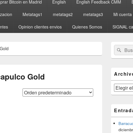
rar Bitcoin en Madrid
English
English Feedback CMM
izacion
Metatags1
metatags2
metatags3
Mi cuenta
entes
Opinion clientes envios
Quienes Somos
SIGNAL ca
El
Buscar
Busc
 Gold
área
por:
de
widget
barra
lateral
Archiv
Acapulco Gold
primaria
Archivos
Entrad
Barracu
diciembr