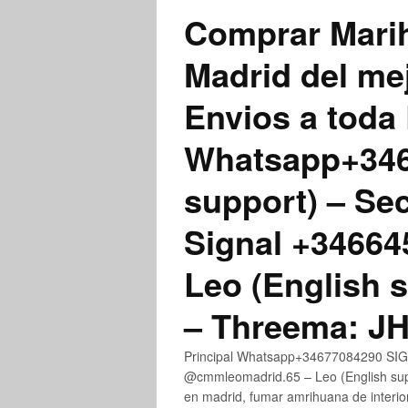
Comprar Marih
Madrid del me
Envios a toda 
Whatsapp+3467
support) – Se
Signal +3466
Leo (English 
– Threema: 
Principal Whatsapp+34677084290 SIGN
@cmmleomadrid.65 – Leo (English su
en madrid, fumar amrihuana de interior