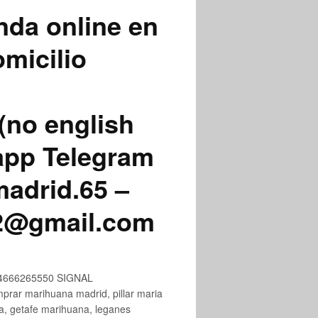
nda online en
micilio
(no english
app Telegram
adrid.65 –
72@gmail.com
+34666265550 SIGNAL
ar marihuana madrid, pillar maria
na, getafe marihuana, leganes