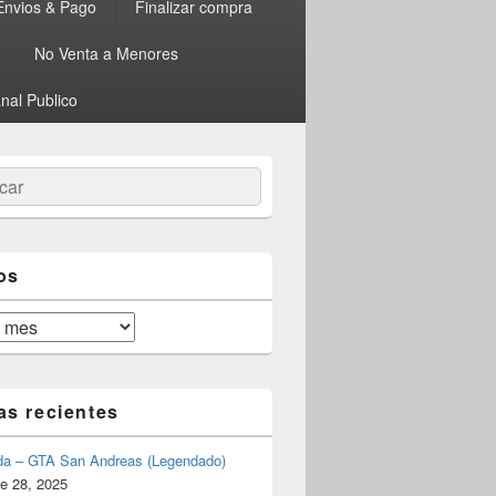
Envios & Pago
Finalizar compra
No Venta a Menores
nal Publico
ar
os
as recientes
da – GTA San Andreas (Legendado)
e 28, 2025