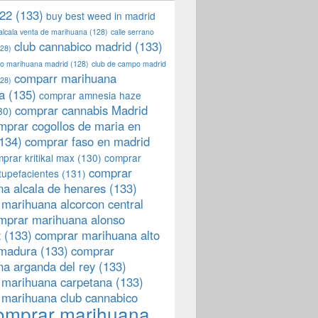
22
(133)
buy best weed in madrid
 alcala venta de marihuana
(128)
calle serrano
club cannabico madrid
(133)
28)
llo marihuana madrid
(128)
club de campo madrid
comparr marihuana
28)
a
(135)
comprar amnesia haze
comprar cannabis Madrid
30)
mprar cogollos de maria en
134)
comprar faso en madrid
prar kritikal max
(130)
comprar
comprar
tupefacientes
(131)
a alcala de henares
(133)
marihuana alcorcon central
mprar marihuana alonso
z
(133)
comprar marihuana alto
emadura
(133)
comprar
a arganda del rey
(133)
 marihuana carpetana
(133)
 marihuana club cannabico
omprar marihuana