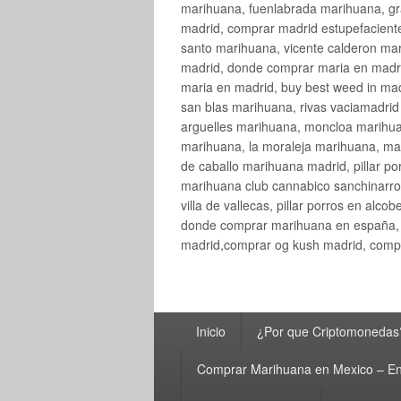
marihuana, fuenlabrada marihuana, gr
madrid, comprar madrid estupefaciente
santo marihuana, vicente calderon ma
madrid, donde comprar maria en madri
maria en madrid, buy best weed in ma
san blas marihuana, rivas vaciamadri
arguelles marihuana, moncloa marihua
marihuana, la moraleja marihuana, ma
de caballo marihuana madrid, pillar por
marihuana club cannabico sanchinarro, 
villa de vallecas, pillar porros en al
donde comprar marihuana en españa, 
madrid,comprar og kush madrid, compr
Menú
Inicio
¿Por que Criptomonedas
principal
Comprar Marihuana en Mexico – En