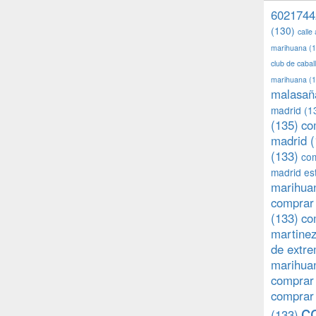
6021744
(130)
calle
marihuana
(1
club de caba
marihuana
(1
malasañ
madrid
(1
(135)
co
madrid
(
(133)
com
madrid es
marihuan
comprar 
(133)
co
martine
de extr
marihuan
comprar
comprar
c
(133)