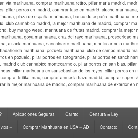
an via marihuana, comprar marihuana retiro, pillar maria madrid, mad
s, pillar porros en madrid, comprar faso en madrid, aluche marihuana,
rihuana, plaza de españa marihuana, banco de españa marihuana, metr
d, club cannabico madrid, la mejor marihuana de madrid, comprar mari
drid, buy mango weed, marihuana de frutas madrid, comprar la mejor
d marihuana, goya marihuana, cruz del rayo marihuana, prosperidad m
na, alsacia marihuana, sanchinarro marihuana, montecarmelo marihua
hadahonda marihuana, pozuelo marihuana, club de campo madrid mari
ros en pozuelo, pillar porros en sotogrande, pillar porros en sanchinar
madrid club cannabico montecarmelo, pillar porros en san blas, pillar p
cobendas, pillar marihuana en sansebastian de los reyes, pillar porros 
comprar kritikal max, comprar amnesia haze madrid, comprar super 
ar la mejor marihuana de madrid, comprar marihuana de exterior en 
?
Aplicaciones Seguras
Carrito
Censura & Ley
vios –
Comprar Marihuana en USA – AD
Contacto
Cont