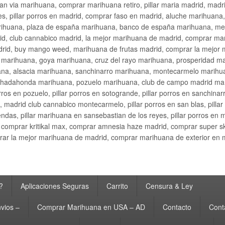
an via marihuana, comprar marihuana retiro, pillar maria madrid, mad
s, pillar porros en madrid, comprar faso en madrid, aluche marihuana,
rihuana, plaza de españa marihuana, banco de españa marihuana, metr
d, club cannabico madrid, la mejor marihuana de madrid, comprar mari
drid, buy mango weed, marihuana de frutas madrid, comprar la mejor
d marihuana, goya marihuana, cruz del rayo marihuana, prosperidad m
na, alsacia marihuana, sanchinarro marihuana, montecarmelo marihua
hadahonda marihuana, pozuelo marihuana, club de campo madrid mari
ros en pozuelo, pillar porros en sotogrande, pillar porros en sanchinar
madrid club cannabico montecarmelo, pillar porros en san blas, pillar p
cobendas, pillar marihuana en sansebastian de los reyes, pillar porros 
comprar kritikal max, comprar amnesia haze madrid, comprar super 
ar la mejor marihuana de madrid, comprar marihuana de exterior en 
?
Aplicaciones Seguras
Carrito
Censura & Ley
vios –
Comprar Marihuana en USA – AD
Contacto
Cont