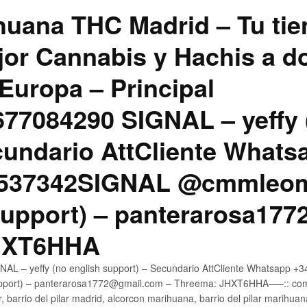
uana THC Madrid – Tu tie
jor Cannabis y Hachis a do
Europa – Principal
7084290 SIGNAL – yeffy 
cundario AttCliente Whats
4537342SIGNAL @cmmleom
support) – panterarosa17
JHXT6HHA
AL – yeffy (no english support) – Secundario AttCliente Whatsapp 
pport) – panterarosa1772@gmail.com – Threema: JHXT6HHA—–:: compr
, barrio del pilar madrid, alcorcon marihuana, barrio del pilar marihua