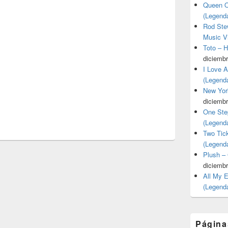
Queen O
(Legend
Rod Stew
Music V
Toto – 
diciembr
I Love 
(Legend
New Yor
diciembr
One Ste
(Legend
Two Tic
(Legend
Plush –
diciembr
All My 
(Legend
Página