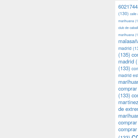
6021744
(130)
calle
marihuana
(1
club de caba
marihuana
(1
malasañ
madrid
(1
(135)
co
madrid
(
(133)
com
madrid es
marihuan
comprar 
(133)
co
martine
de extr
marihuan
comprar
comprar
c
(133)