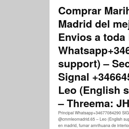
Comprar Marih
Madrid del me
Envios a toda 
Whatsapp+3467
support) – Se
Signal +3466
Leo (English 
– Threema: 
Principal Whatsapp+34677084290 SIGN
@cmmleomadrid.65 – Leo (English su
en madrid, fumar amrihuana de interior