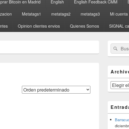
rar Bitcoin en Madrid
English
English Feedback CMM
izacion
Metatags1
metatags2
metatags3
Mi cuenta
entes
Opinion clientes envios
Quienes Somos
SIGNAL ca
El
Buscar
Busc
área
por:
de
widget
barra
lateral
Archiv
primaria
Archivos
Entrad
Barracu
diciembr