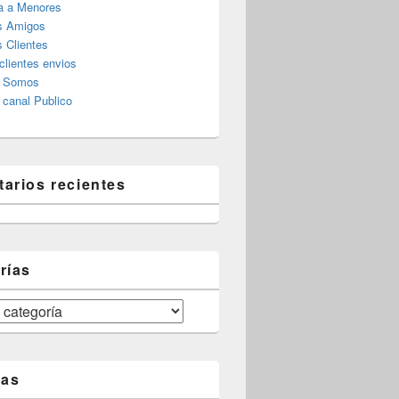
a a Menores
s Amigos
 Clientes
clientes envios
s Somos
canal Publico
arios recientes
rías
tas