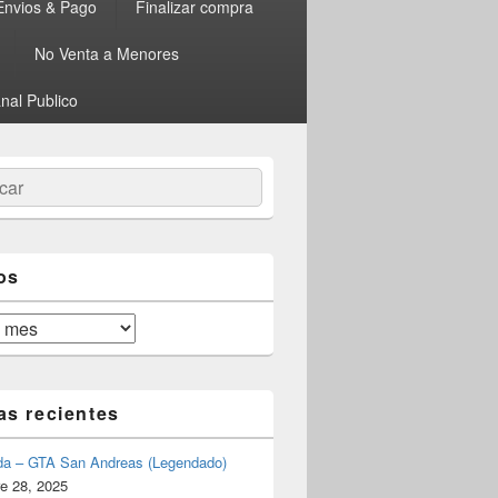
Envios & Pago
Finalizar compra
No Venta a Menores
nal Publico
ar
os
as recientes
da – GTA San Andreas (Legendado)
e 28, 2025