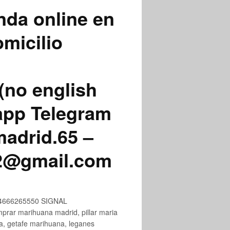
nda online en
micilio
(no english
app Telegram
adrid.65 –
72@gmail.com
+34666265550 SIGNAL
ar marihuana madrid, pillar maria
na, getafe marihuana, leganes