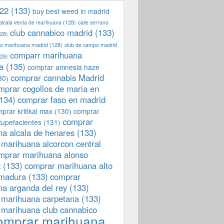
22
(133)
buy best weed in madrid
 alcala venta de marihuana
(128)
calle serrano
club cannabico madrid
(133)
28)
llo marihuana madrid
(128)
club de campo madrid
comparr marihuana
28)
a
(135)
comprar amnesia haze
comprar cannabis Madrid
30)
mprar cogollos de maria en
134)
comprar faso en madrid
prar kritikal max
(130)
comprar
comprar
tupefacientes
(131)
a alcala de henares
(133)
marihuana alcorcon central
mprar marihuana alonso
z
(133)
comprar marihuana alto
emadura
(133)
comprar
a arganda del rey
(133)
 marihuana carpetana
(133)
 marihuana club cannabico
omprar marihuana