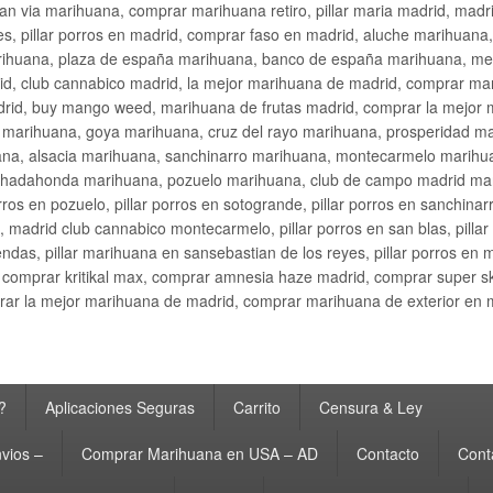
an via marihuana, comprar marihuana retiro, pillar maria madrid, mad
s, pillar porros en madrid, comprar faso en madrid, aluche marihuana,
rihuana, plaza de españa marihuana, banco de españa marihuana, metr
d, club cannabico madrid, la mejor marihuana de madrid, comprar mari
drid, buy mango weed, marihuana de frutas madrid, comprar la mejor
d marihuana, goya marihuana, cruz del rayo marihuana, prosperidad m
na, alsacia marihuana, sanchinarro marihuana, montecarmelo marihua
hadahonda marihuana, pozuelo marihuana, club de campo madrid mari
ros en pozuelo, pillar porros en sotogrande, pillar porros en sanchinar
madrid club cannabico montecarmelo, pillar porros en san blas, pillar p
cobendas, pillar marihuana en sansebastian de los reyes, pillar porros 
comprar kritikal max, comprar amnesia haze madrid, comprar super 
ar la mejor marihuana de madrid, comprar marihuana de exterior en 
?
Aplicaciones Seguras
Carrito
Censura & Ley
vios –
Comprar Marihuana en USA – AD
Contacto
Cont