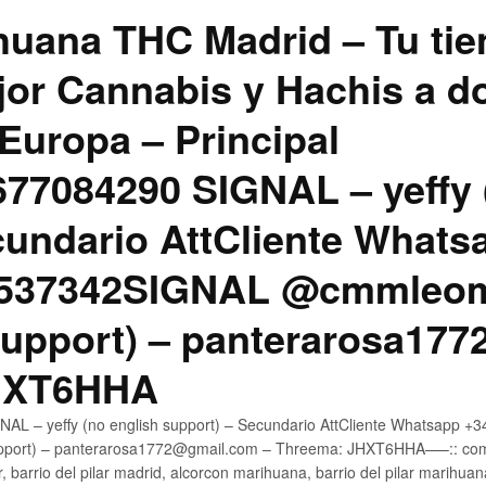
uana THC Madrid – Tu tie
jor Cannabis y Hachis a do
Europa – Principal
7084290 SIGNAL – yeffy 
cundario AttCliente Whats
4537342SIGNAL @cmmleom
support) – panterarosa17
JHXT6HHA
AL – yeffy (no english support) – Secundario AttCliente Whatsapp 
pport) – panterarosa1772@gmail.com – Threema: JHXT6HHA—–:: compr
, barrio del pilar madrid, alcorcon marihuana, barrio del pilar marihua