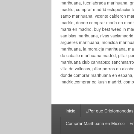
marihuana, fuenlabrada marihuana, gr
madrid, comprar madrid estupefaciente
santo marihuana, vicente calderon ma
madrid, donde comprar maria en madri
maria en madrid, buy best weed in ma
san blas marihuana, rivas vaciamadri
arguelles marihuana, moncloa marihua
marihuana, la moraleja marihuana, ma
de caballo marihuana madrid, pillar por
marihuana club cannabico sanchinarro, 
villa de vallecas, pillar porros en al
donde comprar marihuana en españa, 
madrid,comprar og kush madrid, compr
Menú
Inicio
¿Por que Criptomonedas
principal
Comprar Marihuana en Mexico – En