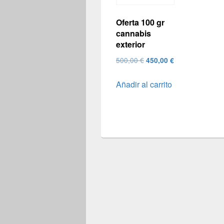
Oferta 100 gr
cannabis
exterior
El
El
500,00
€
450,00
€
precio
precio
Añadir al carrito
original
actual
era:
es:
500,00 €.
450,00 €.