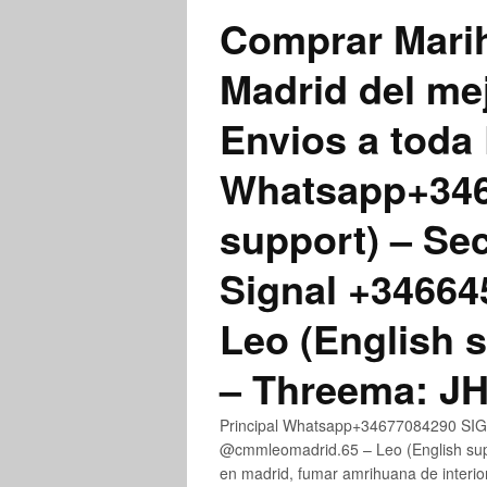
Comprar Marih
Madrid del me
Envios a toda 
Whatsapp+3467
support) – Se
Signal +3466
Leo (English 
– Threema: 
Principal Whatsapp+34677084290 SIGN
@cmmleomadrid.65 – Leo (English su
en madrid, fumar amrihuana de interior