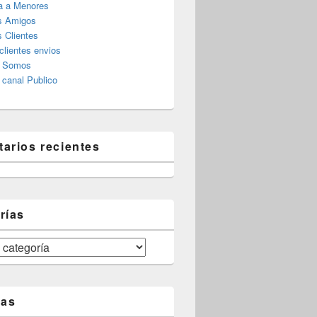
a a Menores
s Amigos
 Clientes
clientes envios
s Somos
canal Publico
arios recientes
rías
tas