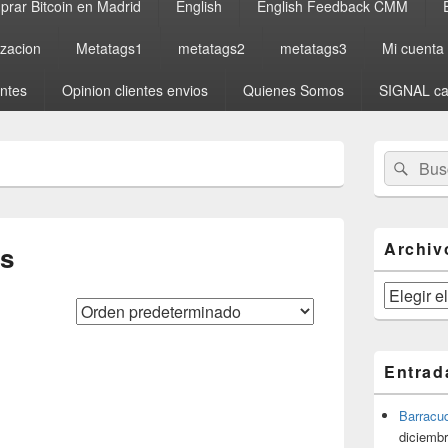
rar Bitcoin en Madrid
English
English Feedback CMM
izacion
Metatags1
metatags2
metatags3
Mi cuenta
entes
Opinion clientes envios
Quienes Somos
SIGNAL ca
El
Buscar
Busc
área
por:
de
widget
barra
lateral
Archiv
es
primaria
Archivos
Entrad
Barracu
diciembr