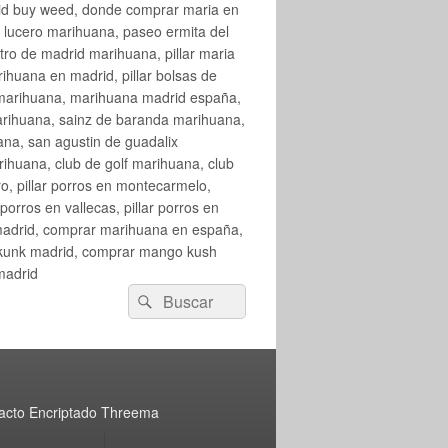
rid buy weed, donde comprar maria en
 lucero marihuana, paseo ermita del
o de madrid marihuana, pillar maria
huana en madrid, pillar bolsas de
 marihuana, marihuana madrid españa,
arihuana, sainz de baranda marihuana,
na, san agustin de guadalix
huana, club de golf marihuana, club
ro, pillar porros en montecarmelo,
orros en vallecas, pillar porros en
en madrid, comprar marihuana en españa,
skunk madrid, comprar mango kush
madrid
Buscar
Buscar
por:
acto Encriptado Threema