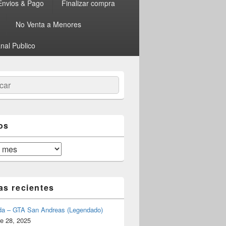
Envios & Pago
Finalizar compra
No Venta a Menores
nal Publico
ar
os
as recientes
da – GTA San Andreas (Legendado)
e 28, 2025