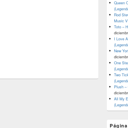
Queen O
(Legend
Rod Stew
Music V
Toto – 
diciembr
I Love 
(Legend
New Yor
diciembr
One Ste
(Legend
Two Tic
(Legend
Plush –
diciembr
All My 
(Legend
Página