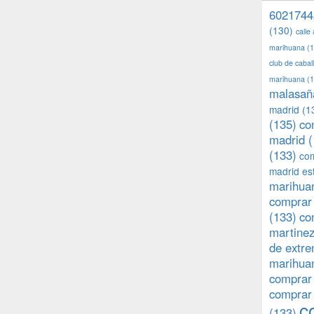
6021744
(130)
calle
marihuana
(1
club de caba
marihuana
(1
malasañ
madrid
(1
(135)
co
madrid
(
(133)
com
madrid es
marihuan
comprar 
(133)
co
martine
de extr
marihuan
comprar
comprar
c
(133)