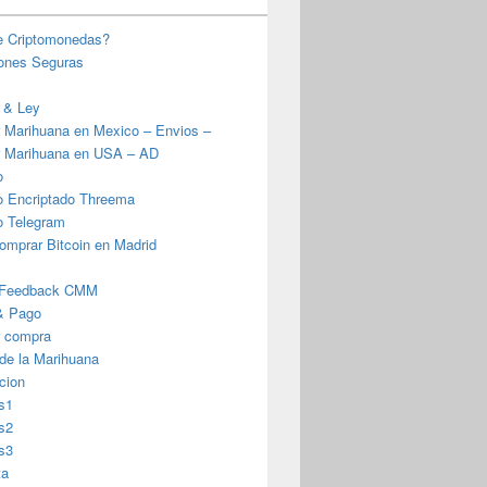
e Criptomonedas?
iones Seguras
 & Ley
 Marihuana en Mexico – Envios –
 Marihuana en USA – AD
o
o Encriptado Threema
o Telegram
omprar Bitcoin en Madrid
 Feedback CMM
& Pago
r compra
 de la Marihuana
cion
s1
s2
s3
ta