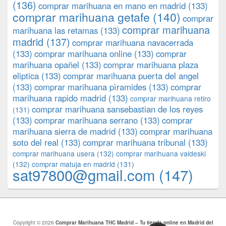
(136)
comprar marihuana en mano en madrid
(133)
comprar marihuana getafe
(140)
comprar
comprar marihuana
marihuana las retamas
(133)
madrid
(137)
comprar marihuana navacerrada
(133)
comprar marihuana online
(133)
comprar
marihuana opañel
(133)
comprar marihuana plaza
eliptica
(133)
comprar marihuana puerta del angel
(133)
comprar marihuana pìramides
(133)
comprar
marihuana rapido madrid
(133)
comprar marihuana retiro
comprar marihuana sansebastian de los reyes
(131)
(133)
comprar marihuana serrano
(133)
comprar
marihuana sierra de madrid
(133)
comprar marihuana
soto del real
(133)
comprar marihuana tribunal
(133)
comprar marihuana usera
(132)
comprar marihuana valdeski
(132)
comprar matuja en madrid
(131)
sat97800@gmail.com
(147)
Copyright © 2026
Comprar Marihuana THC Madrid – Tu tienda online en Madrid del