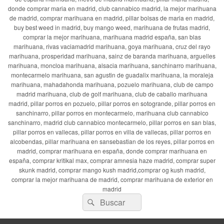
donde comprar maria en madrid, club cannabico madrid, la mejor marihuana
de madrid, comprar marihuana en madrid, pillar bolsas de maria en madrid,
buy best weed in madrid, buy mango weed, marihuana de frutas madrid,
comprar la mejor marihuana, marihuana madrid españa, san blas
marihuana, rivas vaciamadrid marihuana, goya marihuana, cruz del rayo
marihuana, prosperidad marihuana, sainz de baranda marihuana, arguelles
marihuana, moncloa marihuana, alsacia marihuana, sanchinarro marihuana,
montecarmelo marihuana, san agustin de guadalix marihuana, la moraleja
marihuana, mahadahonda marihuana, pozuelo marihuana, club de campo
madrid marihuana, club de golf marihuana, club de caballo marihuana
madrid, pillar porros en pozuelo, pillar porros en sotogrande, pillar porros en
sanchinarro, pillar porros en montecarmelo, marihuana club cannabico
sanchinarro, madrid club cannabico montecarmelo, pillar porros en san blas,
pillar porros en vallecas, pillar porros en villa de vallecas, pillar porros en
alcobendas, pillar marihuana en sansebastian de los reyes, pillar porros en
madrid, comprar marihuana en españa, donde comprar marihuana en
españa, comprar kritikal max, comprar amnesia haze madrid, comprar super
skunk madrid, comprar mango kush madrid,comprar og kush madrid,
comprar la mejor marihuana de madrid, comprar marihuana de exterior en
madrid
Buscar
Buscar
por: