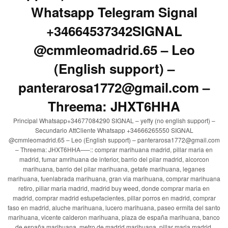
Whatsapp Telegram Signal
+34664537342SIGNAL
@cmmleomadrid.65 – Leo
(English support) –
panterarosa1772@gmail.com –
Threema: JHXT6HHA
Principal Whatsapp+34677084290 SIGNAL – yeffy (no english support) –
Secundario AttCliente Whatsapp +34666265550 SIGNAL
@cmmleomadrid.65 – Leo (English support) – panterarosa1772@gmail.com
– Threema: JHXT6HHA—–:: comprar marihuana madrid, pillar maria en
madrid, fumar amrihuana de interior, barrio del pilar madrid, alcorcon
marihuana, barrio del pilar marihuana, getafe marihuana, leganes
marihuana, fuenlabrada marihuana, gran via marihuana, comprar marihuana
retiro, pillar maria madrid, madrid buy weed, donde comprar maria en
madrid, comprar madrid estupefacientes, pillar porros en madrid, comprar
faso en madrid, aluche marihuana, lucero marihuana, paseo ermita del santo
marihuana, vicente calderon marihuana, plaza de españa marihuana, banco
de españa marihuana, metro de madrid marihuana, pillar maria madrid,