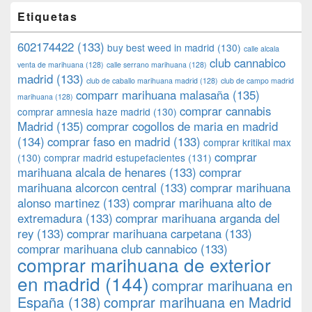
Etiquetas
602174422
(133)
buy best weed in madrid
(130)
calle alcala
club cannabico
venta de marihuana
(128)
calle serrano marihuana
(128)
madrid
(133)
club de caballo marihuana madrid
(128)
club de campo madrid
comparr marihuana malasaña
(135)
marihuana
(128)
comprar cannabis
comprar amnesia haze madrid
(130)
Madrid
(135)
comprar cogollos de maria en madrid
(134)
comprar faso en madrid
(133)
comprar kritikal max
comprar
(130)
comprar madrid estupefacientes
(131)
marihuana alcala de henares
(133)
comprar
marihuana alcorcon central
(133)
comprar marihuana
alonso martinez
(133)
comprar marihuana alto de
extremadura
(133)
comprar marihuana arganda del
rey
(133)
comprar marihuana carpetana
(133)
comprar marihuana club cannabico
(133)
comprar marihuana de exterior
en madrid
(144)
comprar marihuana en
España
(138)
comprar marihuana en Madrid