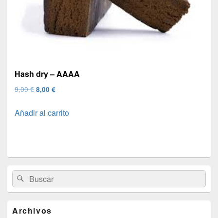
Hash dry – AAAA
El
El
9,00
€
8,00
€
precio
precio
Añadir al carrito
original
actual
era:
es:
9,00 €.
8,00 €.
El
Buscar
Buscar
área
por:
de
widget
barra
Archivos
lateral