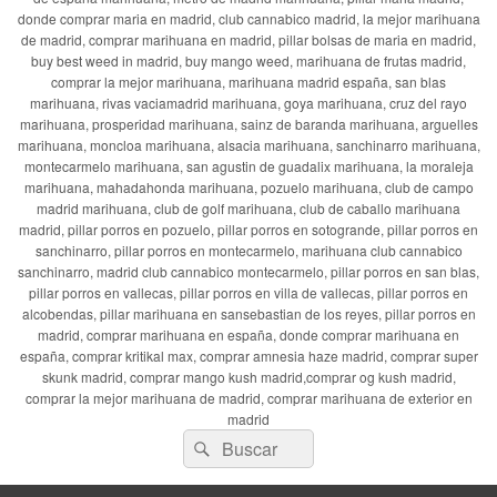
donde comprar maria en madrid, club cannabico madrid, la mejor marihuana
de madrid, comprar marihuana en madrid, pillar bolsas de maria en madrid,
buy best weed in madrid, buy mango weed, marihuana de frutas madrid,
comprar la mejor marihuana, marihuana madrid españa, san blas
marihuana, rivas vaciamadrid marihuana, goya marihuana, cruz del rayo
marihuana, prosperidad marihuana, sainz de baranda marihuana, arguelles
marihuana, moncloa marihuana, alsacia marihuana, sanchinarro marihuana,
montecarmelo marihuana, san agustin de guadalix marihuana, la moraleja
marihuana, mahadahonda marihuana, pozuelo marihuana, club de campo
madrid marihuana, club de golf marihuana, club de caballo marihuana
madrid, pillar porros en pozuelo, pillar porros en sotogrande, pillar porros en
sanchinarro, pillar porros en montecarmelo, marihuana club cannabico
sanchinarro, madrid club cannabico montecarmelo, pillar porros en san blas,
pillar porros en vallecas, pillar porros en villa de vallecas, pillar porros en
alcobendas, pillar marihuana en sansebastian de los reyes, pillar porros en
madrid, comprar marihuana en españa, donde comprar marihuana en
españa, comprar kritikal max, comprar amnesia haze madrid, comprar super
skunk madrid, comprar mango kush madrid,comprar og kush madrid,
comprar la mejor marihuana de madrid, comprar marihuana de exterior en
madrid
Buscar
Buscar
por: