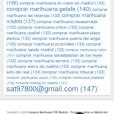
(136)
comprar marihuana en mano en madrid
(133)
comprar marihuana getafe
(140)
comprar
comprar marihuana
marihuana las retamas
(133)
madrid
(137)
comprar marihuana navacerrada
(133)
comprar marihuana online
(133)
comprar
marihuana opañel
(133)
comprar marihuana plaza
eliptica
(133)
comprar marihuana puerta del angel
(133)
comprar marihuana pìramides
(133)
comprar
marihuana rapido madrid
(133)
comprar marihuana retiro
comprar marihuana sansebastian de los reyes
(131)
(133)
comprar marihuana serrano
(133)
comprar
marihuana sierra de madrid
(133)
comprar marihuana
soto del real
(133)
comprar marihuana tribunal
(133)
comprar marihuana usera
(132)
comprar marihuana valdeski
(132)
comprar matuja en madrid
(131)
sat97800@gmail.com
(147)
Copyright © 2026
Comprar Marihuana THC Madrid – Tu tienda online en Madrid del