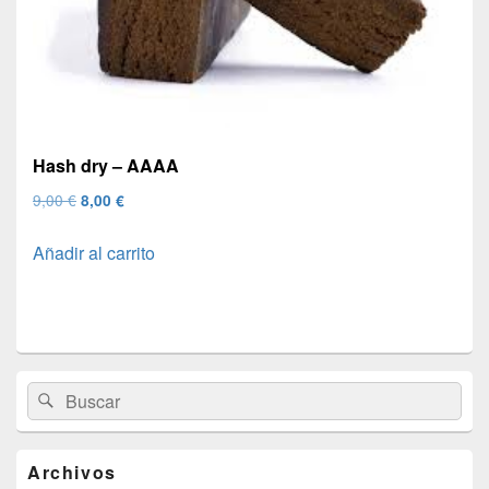
Hash dry – AAAA
El
El
9,00
€
8,00
€
precio
precio
Añadir al carrito
original
actual
era:
es:
9,00 €.
8,00 €.
El
Buscar
Buscar
área
por:
de
widget
barra
Archivos
lateral