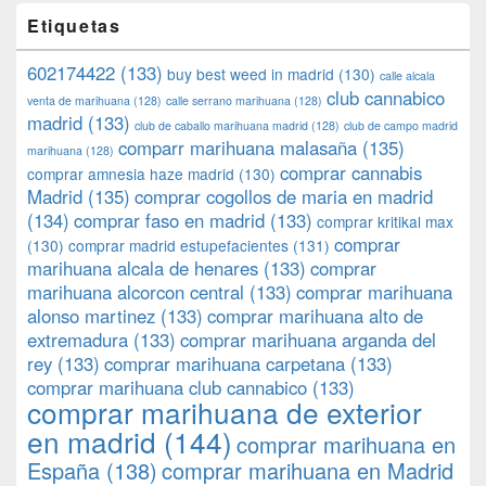
Etiquetas
602174422
(133)
buy best weed in madrid
(130)
calle alcala
club cannabico
venta de marihuana
(128)
calle serrano marihuana
(128)
madrid
(133)
club de caballo marihuana madrid
(128)
club de campo madrid
comparr marihuana malasaña
(135)
marihuana
(128)
comprar cannabis
comprar amnesia haze madrid
(130)
Madrid
(135)
comprar cogollos de maria en madrid
(134)
comprar faso en madrid
(133)
comprar kritikal max
comprar
(130)
comprar madrid estupefacientes
(131)
marihuana alcala de henares
(133)
comprar
marihuana alcorcon central
(133)
comprar marihuana
alonso martinez
(133)
comprar marihuana alto de
extremadura
(133)
comprar marihuana arganda del
rey
(133)
comprar marihuana carpetana
(133)
comprar marihuana club cannabico
(133)
comprar marihuana de exterior
en madrid
(144)
comprar marihuana en
España
(138)
comprar marihuana en Madrid