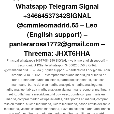
Whatsapp Telegram Signal
+34664537342SIGNAL
@cmmleomadrid.65 – Leo
(English support) –
panterarosa1772@gmail.com –
Threema: JHXT6HHA
Principal Whatsapp+34677084290 SIGNAL – yeffy (no english support) –
Secundario AttCliente Whatsapp +34666265550 SIGNAL
@cmmleomadrid.65 – Leo (English support) – panterarosa1772@gmail.com
– Threema: JHXT6HHA—–:: comprar marihuana madrid, pillar maria en
madrid, fumar amrihuana de interior, barrio del pilar madrid, alcorcon
marihuana, barrio del pilar marihuana, getafe marihuana, leganes
marihuana, fuenlabrada marihuana, gran via marihuana, comprar marihuana
retiro, pillar maria madrid, madrid buy weed, donde comprar maria en
madrid, comprar madrid estupefacientes, pillar porros en madrid, comprar
faso en madrid, aluche marihuana, lucero marihuana, paseo ermita del santo
marihuana, vicente calderon marihuana, plaza de españa marihuana, banco
de españa marihuana, metro de madrid marihuana, pillar maria madrid,