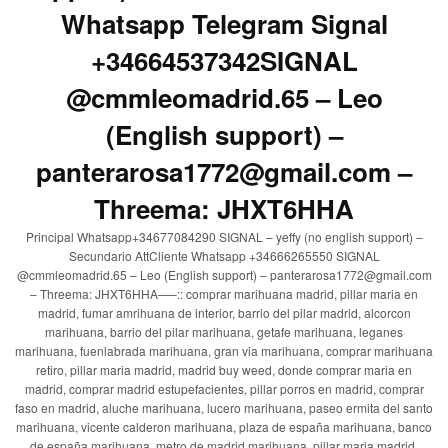
Whatsapp Telegram Signal
+34664537342SIGNAL
@cmmleomadrid.65 – Leo
(English support) –
panterarosa1772@gmail.com –
Threema: JHXT6HHA
Principal Whatsapp+34677084290 SIGNAL – yeffy (no english support) –
Secundario AttCliente Whatsapp +34666265550 SIGNAL
@cmmleomadrid.65 – Leo (English support) – panterarosa1772@gmail.com
– Threema: JHXT6HHA—–:: comprar marihuana madrid, pillar maria en
madrid, fumar amrihuana de interior, barrio del pilar madrid, alcorcon
marihuana, barrio del pilar marihuana, getafe marihuana, leganes
marihuana, fuenlabrada marihuana, gran via marihuana, comprar marihuana
retiro, pillar maria madrid, madrid buy weed, donde comprar maria en
madrid, comprar madrid estupefacientes, pillar porros en madrid, comprar
faso en madrid, aluche marihuana, lucero marihuana, paseo ermita del santo
marihuana, vicente calderon marihuana, plaza de españa marihuana, banco
de españa marihuana, metro de madrid marihuana, pillar maria madrid,