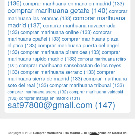
(136)
comprar marihuana en mano en madrid
(133)
comprar marihuana getafe
(140)
comprar
comprar marihuana
marihuana las retamas
(133)
madrid
(137)
comprar marihuana navacerrada
(133)
comprar marihuana online
(133)
comprar
marihuana opañel
(133)
comprar marihuana plaza
eliptica
(133)
comprar marihuana puerta del angel
(133)
comprar marihuana pìramides
(133)
comprar
marihuana rapido madrid
(133)
comprar marihuana retiro
comprar marihuana sansebastian de los reyes
(131)
(133)
comprar marihuana serrano
(133)
comprar
marihuana sierra de madrid
(133)
comprar marihuana
soto del real
(133)
comprar marihuana tribunal
(133)
comprar marihuana usera
(132)
comprar marihuana valdeski
(132)
comprar matuja en madrid
(131)
sat97800@gmail.com
(147)
Copyright © 2026
Comprar Marihuana THC Madrid – Tu tienda online en Madrid del