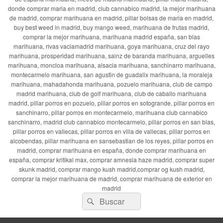
donde comprar maria en madrid, club cannabico madrid, la mejor marihuana
de madrid, comprar marihuana en madrid, pillar bolsas de maria en madrid,
buy best weed in madrid, buy mango weed, marihuana de frutas madrid,
comprar la mejor marihuana, marihuana madrid españa, san blas
marihuana, rivas vaciamadrid marihuana, goya marihuana, cruz del rayo
marihuana, prosperidad marihuana, sainz de baranda marihuana, arguelles
marihuana, moncloa marihuana, alsacia marihuana, sanchinarro marihuana,
montecarmelo marihuana, san agustin de guadalix marihuana, la moraleja
marihuana, mahadahonda marihuana, pozuelo marihuana, club de campo
madrid marihuana, club de golf marihuana, club de caballo marihuana
madrid, pillar porros en pozuelo, pillar porros en sotogrande, pillar porros en
sanchinarro, pillar porros en montecarmelo, marihuana club cannabico
sanchinarro, madrid club cannabico montecarmelo, pillar porros en san blas,
pillar porros en vallecas, pillar porros en villa de vallecas, pillar porros en
alcobendas, pillar marihuana en sansebastian de los reyes, pillar porros en
madrid, comprar marihuana en españa, donde comprar marihuana en
españa, comprar kritikal max, comprar amnesia haze madrid, comprar super
skunk madrid, comprar mango kush madrid,comprar og kush madrid,
comprar la mejor marihuana de madrid, comprar marihuana de exterior en
madrid
Buscar
Buscar
por: