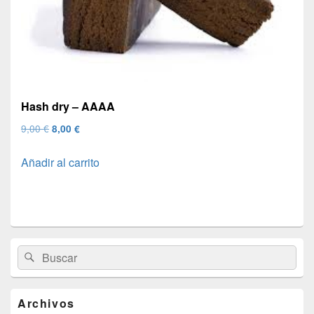
Hash dry – AAAA
El
El
9,00
€
8,00
€
precio
precio
Añadir al carrito
original
actual
era:
es:
9,00 €.
8,00 €.
El
Buscar
Buscar
área
por:
de
widget
barra
Archivos
lateral