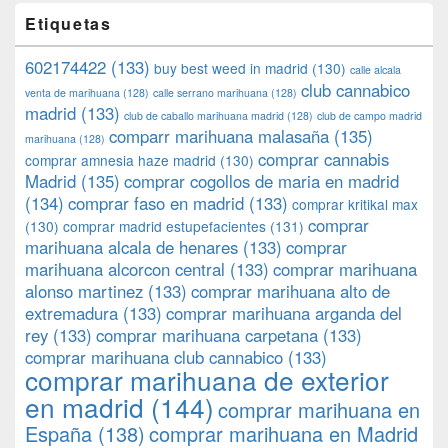
Etiquetas
602174422
(133)
buy best weed in madrid
(130)
calle alcala
club cannabico
venta de marihuana
(128)
calle serrano marihuana
(128)
madrid
(133)
club de caballo marihuana madrid
(128)
club de campo madrid
comparr marihuana malasaña
(135)
marihuana
(128)
comprar cannabis
comprar amnesia haze madrid
(130)
Madrid
(135)
comprar cogollos de maria en madrid
(134)
comprar faso en madrid
(133)
comprar kritikal max
comprar
(130)
comprar madrid estupefacientes
(131)
marihuana alcala de henares
(133)
comprar
marihuana alcorcon central
(133)
comprar marihuana
alonso martinez
(133)
comprar marihuana alto de
extremadura
(133)
comprar marihuana arganda del
rey
(133)
comprar marihuana carpetana
(133)
comprar marihuana club cannabico
(133)
comprar marihuana de exterior
en madrid
(144)
comprar marihuana en
España
(138)
comprar marihuana en Madrid