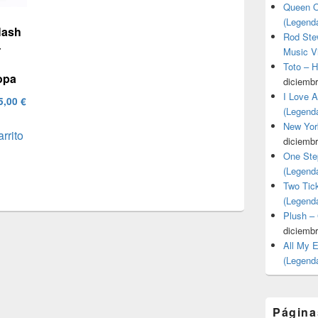
Queen O
(Legend
Hash
Rod Stew
–
Music V
Toto – 
opa
diciembr
I Love 
El
5,00
€
(Legend
cio
precio
New Yor
arrito
ginal
actual
diciembr
:
es:
One Ste
,00 €.
515,00 €.
(Legend
Two Tic
(Legend
Plush –
diciembr
All My 
(Legend
Página