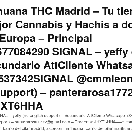
uana THC Madrid – Tu tie
jor Cannabis y Hachis a do
Europa – Principal
7084290 SIGNAL – yeffy 
cundario AttCliente Whats
4537342SIGNAL @cmmleom
support) – panterarosa17
JHXT6HHA
AL – yeffy (no english support) – Secundario AttCliente Whatsapp 
pport) – panterarosa1772@gmail.com – Threema: JHXT6HHA—–:: compr
, barrio del pilar madrid, alcorcon marihuana, barrio del pilar marihua