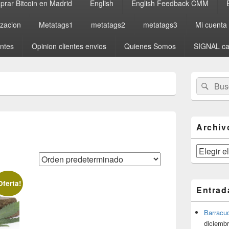
rar Bitcoin en Madrid
English
English Feedback CMM
izacion
Metatags1
metatags2
metatags3
Mi cuenta
entes
Opinion clientes envios
Quienes Somos
SIGNAL ca
El
Buscar
Busc
área
por:
de
widget
barra
lateral
Archiv
primaria
Archivos
Oferta!
Entrad
Barracu
diciembr