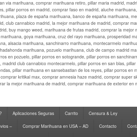
an via marihuana, comprar marihuana retiro, pillar maria madrid, mad
s, pillar porros en madrid, comprar faso en madrid, aluche marihuana,
rihuana, plaza de españa marihuana, banco de españa marihuana, metr
d, club cannabico madrid, la mejor marihuana de madrid, comprar mari
drid, buy mango weed, marihuana de frutas madrid, comprar la mejor
d marihuana, goya marihuana, cruz del rayo marihuana, prosperidad m
na, alsacia marihuana, sanchinarro marihuana, montecarmelo marihua
hadahonda marihuana, pozuelo marihuana, club de campo madrid mari
ros en pozuelo, pillar porros en sotogrande, pillar porros en sanchinar
madrid club cannabico montecarmelo, pillar porros en san blas, pillar p
cobendas, pillar marihuana en sansebastian de los reyes, pillar porros 
comprar kritikal max, comprar amnesia haze madrid, comprar super 
ar la mejor marihuana de madrid, comprar marihuana de exterior en 
?
Aplicaciones Seguras
Carrito
Censura & Ley
vios –
Comprar Marihuana en USA – AD
Contacto
Cont