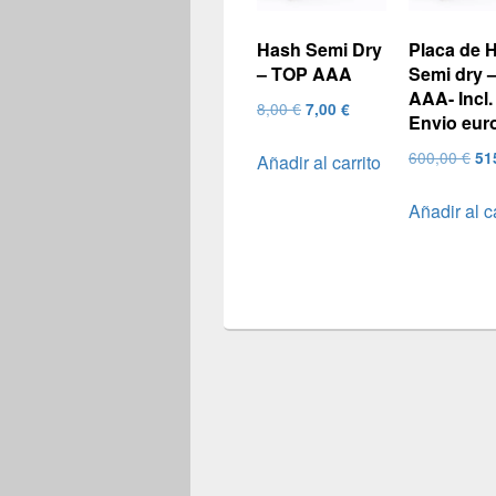
Hash Semi Dry
Placa de 
– TOP AAA
Semi dry 
AAA- Incl.
El
El
8,00
€
7,00
€
Envio eur
precio
precio
El
600,00
€
51
Añadir al carrito
original
actual
pre
era:
es:
Añadir al c
ori
8,00 €.
7,00 €.
era
600