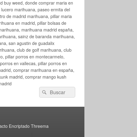
rid buy weed, donde comprar maria en
 lucero marihuana, paseo ermita del
o de madrid marihuana, pillar maria
huana en madrid, pillar bolsas de
 marihuana, marihuana madrid españa,
arihuana, sainz de baranda marihuana,
na, san agustin de guadalix
huana, club de golf marihuana, club
ro, pillar porros en montecarmelo,
orros en vallecas, pillar porros en
en madrid, comprar marihuana en españa,
skunk madrid, comprar mango kush
madrid
Buscar
Buscar
por:
acto Encriptado Threema