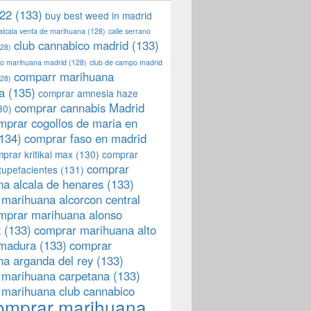
22
(133)
buy best weed in madrid
 alcala venta de marihuana
(128)
calle serrano
club cannabico madrid
(133)
28)
llo marihuana madrid
(128)
club de campo madrid
comparr marihuana
28)
a
(135)
comprar amnesia haze
comprar cannabis Madrid
30)
mprar cogollos de maria en
134)
comprar faso en madrid
prar kritikal max
(130)
comprar
comprar
tupefacientes
(131)
a alcala de henares
(133)
marihuana alcorcon central
mprar marihuana alonso
z
(133)
comprar marihuana alto
emadura
(133)
comprar
a arganda del rey
(133)
 marihuana carpetana
(133)
 marihuana club cannabico
omprar marihuana