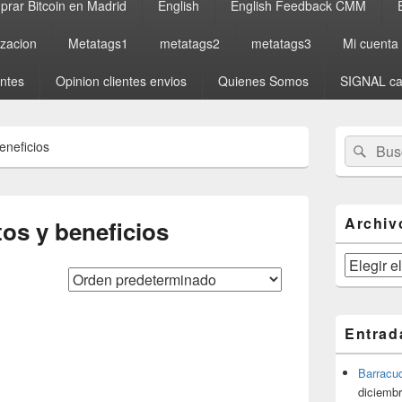
rar Bitcoin en Madrid
English
English Feedback CMM
izacion
Metatags1
metatags2
metatags3
Mi cuenta
entes
Opinion clientes envios
Quienes Somos
SIGNAL ca
El
Buscar
Busc
eneficios
área
por:
de
widget
barra
lateral
Archiv
os y beneficios
primaria
Archivos
Entrad
Barracu
diciembr