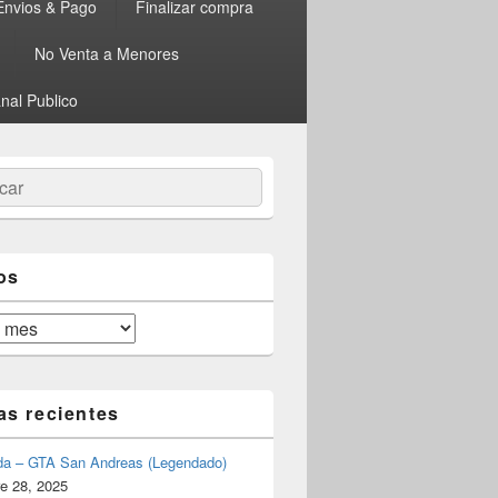
Envios & Pago
Finalizar compra
No Venta a Menores
nal Publico
ar
os
as recientes
da – GTA San Andreas (Legendado)
e 28, 2025