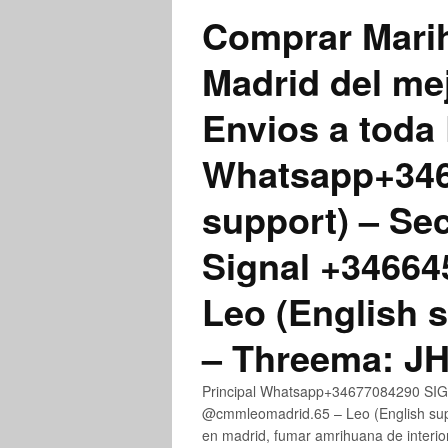
Comprar Marih
Madrid del me
Envios a toda 
Whatsapp+3467
support) – Se
Signal +3466
Leo (English 
– Threema: 
Principal Whatsapp+34677084290 SIGN
@cmmleomadrid.65 – Leo (English su
en madrid, fumar amrihuana de interior