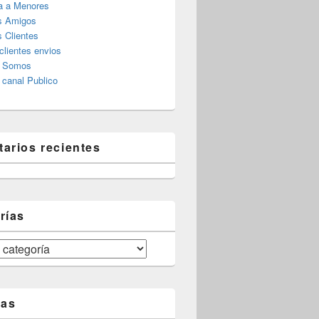
a a Menores
s Amigos
 Clientes
clientes envios
s Somos
canal Publico
arios recientes
rías
tas