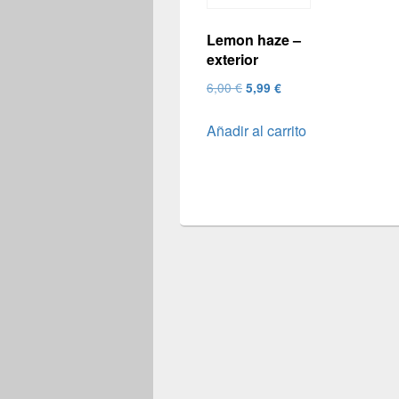
Lemon haze –
exterior
El
El
6,00
€
5,99
€
precio
precio
Añadir al carrito
original
actual
era:
es:
6,00 €.
5,99 €.