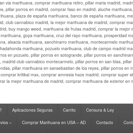
an via marihuana, comprar marihuana retiro, pillar maria madrid, mad
s, pillar porros en madrid, comprar faso en madrid, aluche marihuana,
rihuana, plaza de españa marihuana, banco de españa marihuana, metr
d, club cannabico madrid, la mejor marihuana de madrid, comprar mari
drid, buy mango weed, marihuana de frutas madrid, comprar la mejor
d marihuana, goya marihuana, cruz del rayo marihuana, prosperidad m
na, alsacia marihuana, sanchinarro marihuana, montecarmelo marihua
hadahonda marihuana, pozuelo marihuana, club de campo madrid mari
ros en pozuelo, pillar porros en sotogrande, pillar porros en sanchinar
madrid club cannabico montecarmelo, pillar porros en san blas, pillar p
cobendas, pillar marihuana en sansebastian de los reyes, pillar porros 
comprar kritikal max, comprar amnesia haze madrid, comprar super 
ar la mejor marihuana de madrid, comprar marihuana de exterior en 
?
Aplicaciones Seguras
Carrito
Censura & Ley
vios –
Comprar Marihuana en USA – AD
Contacto
Cont