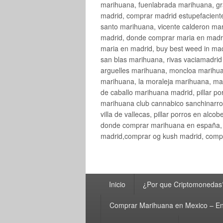
marihuana, fuenlabrada marihuana, gr
madrid, comprar madrid estupefaciente
santo marihuana, vicente calderon ma
madrid, donde comprar maria en madri
maria en madrid, buy best weed in ma
san blas marihuana, rivas vaciamadri
arguelles marihuana, moncloa marihua
marihuana, la moraleja marihuana, ma
de caballo marihuana madrid, pillar por
marihuana club cannabico sanchinarro, 
villa de vallecas, pillar porros en al
donde comprar marihuana en españa, 
madrid,comprar og kush madrid, compr
Menú
Inicio
¿Por que Criptomonedas
principal
Comprar Marihuana en Mexico – En