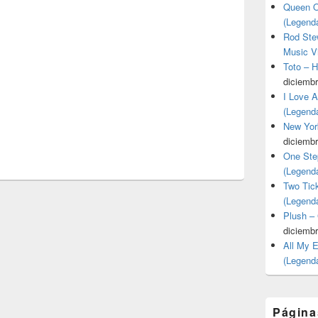
Queen O
(Legend
Rod Stew
Music V
Toto – 
diciembr
I Love 
(Legend
New Yor
diciembr
One Ste
(Legend
Two Tic
(Legend
Plush –
diciembr
All My 
(Legend
Página