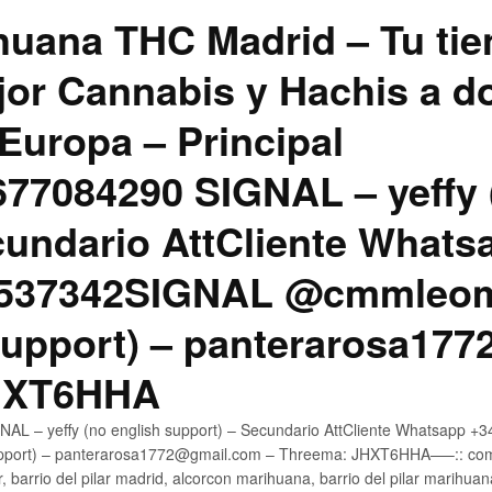
uana THC Madrid – Tu tie
jor Cannabis y Hachis a do
Europa – Principal
7084290 SIGNAL – yeffy 
cundario AttCliente Whats
4537342SIGNAL @cmmleom
support) – panterarosa17
JHXT6HHA
AL – yeffy (no english support) – Secundario AttCliente Whatsapp 
pport) – panterarosa1772@gmail.com – Threema: JHXT6HHA—–:: compr
, barrio del pilar madrid, alcorcon marihuana, barrio del pilar marihua