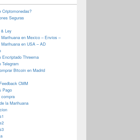
e Criptomonedas?
iones Seguras
 & Ley
 Marihuana en Mexico – Envios –
 Marihuana en USA – AD
o
o Encriptado Threema
o Telegram
omprar Bitcoin en Madrid
 Feedback CMM
& Pago
r compra
 de la Marihuana
cion
s1
s2
s3
ta