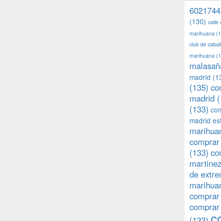
6021744
(130)
calle
marihuana
(1
club de caba
marihuana
(1
malasañ
madrid
(1
(135)
co
madrid
(
(133)
com
madrid es
marihuan
comprar 
(133)
co
martine
de extr
marihuan
comprar
comprar
c
(133)