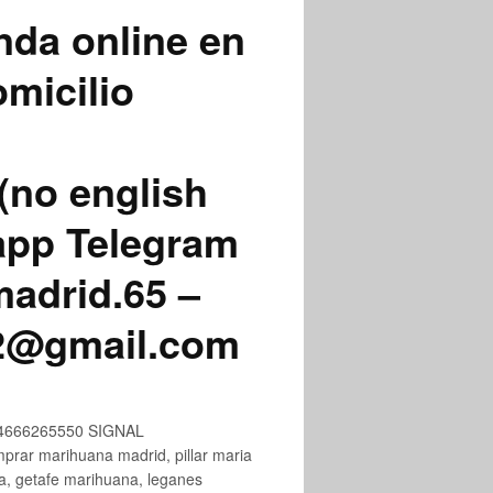
nda online en
micilio
(no english
app Telegram
adrid.65 –
72@gmail.com
+34666265550 SIGNAL
ar marihuana madrid, pillar maria
na, getafe marihuana, leganes