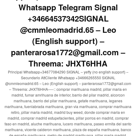
Whatsapp Telegram Signal
+34664537342SIGNAL
@cmmleomadrid.65 – Leo
(English support) –
panterarosa1772@gmail.com –
Threema: JHXT6HHA
Principal Whatsapp+34677084290 SIGNAL – yeffy (no english support) –
Secundario AttCliente Whatsapp +34666265550 SIGNAL
@cmmleomadrid.65 – Leo (English support) – panterarosa1772@gmail.com
– Threema: JHXT6HHA—–:: comprar marihuana madrid, pillar maria en
madrid, fumar amrihuana de interior, barrio del pilar madrid, alcorcon
marihuana, barrio del pilar marihuana, getafe marihuana, leganes
marihuana, fuenlabrada marihuana, gran via marihuana, comprar marihuana
retiro, pillar maria madrid, madrid buy weed, donde comprar maria en
madrid, comprar madrid estupefacientes, pillar porros en madrid, comprar
faso en madrid, aluche marihuana, lucero marihuana, paseo ermita del santo
marihuana, vicente calderon marihuana, plaza de españa marihuana, banco
de españa marihuana, metro de madrid marihuana, pillar maria madrid,