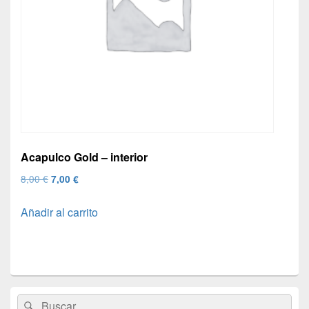
Acapulco Gold – interior
El
El
8,00
€
7,00
€
precio
precio
Añadir al carrito
original
actual
era:
es:
8,00 €.
7,00 €.
El
Buscar
Buscar
área