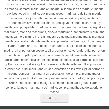
donde comprar maria en madrid, club cannabico madrid, la mejor marihuana
de madrid, comprar marihuana en madrid, pillar bolsas de maria en madrid,
buy best weed in madrid, buy mango weed, marihuana de frutas madrid,
comprar la mejor marihuana, marihuana madrid españa, san blas
marihuana, rivas vaciamadrid marihuana, goya marihuana, cruz del rayo
marihuana, prosperidad marihuana, sainz de baranda marihuana, arguelles
marihuana, moncloa marihuana, alsacia marihuana, sanchinarro marihuana,
montecarmelo marihuana, san agustin de guadalix marihuana, la moraleja
marihuana, mahadahonda marihuana, pozuelo marihuana, club de campo
madrid marihuana, club de golf marihuana, club de caballo marihuana
madrid, pillar porros en pozuelo, pillar porros en sotogrande, pillar porros en
sanchinarro, pillar porros en montecarmelo, marihuana club cannabico
sanchinarro, madrid club cannabico montecarmelo, pillar porros en san blas,
pillar porros en vallecas, pillar porros en villa de vallecas, pillar porros en
alcobendas, pillar marihuana en sansebastian de los reyes, pillar porros en
madrid, comprar marihuana en españa, donde comprar marihuana en
españa, comprar kritikal max, comprar amnesia haze madrid, comprar super
skunk madrid, comprar mango kush madrid,comprar og kush madrid,
comprar la mejor marihuana de madrid, comprar marihuana de exterior en
madrid
Buscar
Buscar
por: