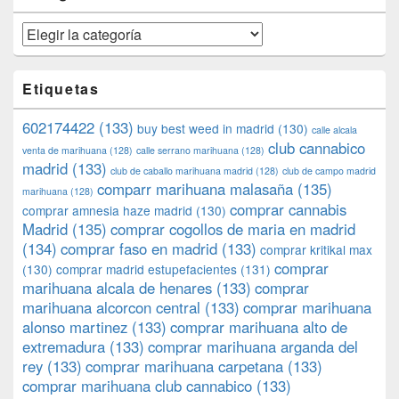
Categorías
Etiquetas
602174422
(133)
buy best weed in madrid
(130)
calle alcala
club cannabico
venta de marihuana
(128)
calle serrano marihuana
(128)
madrid
(133)
club de caballo marihuana madrid
(128)
club de campo madrid
comparr marihuana malasaña
(135)
marihuana
(128)
comprar cannabis
comprar amnesia haze madrid
(130)
Madrid
(135)
comprar cogollos de maria en madrid
(134)
comprar faso en madrid
(133)
comprar kritikal max
comprar
(130)
comprar madrid estupefacientes
(131)
marihuana alcala de henares
(133)
comprar
marihuana alcorcon central
(133)
comprar marihuana
alonso martinez
(133)
comprar marihuana alto de
extremadura
(133)
comprar marihuana arganda del
rey
(133)
comprar marihuana carpetana
(133)
comprar marihuana club cannabico
(133)