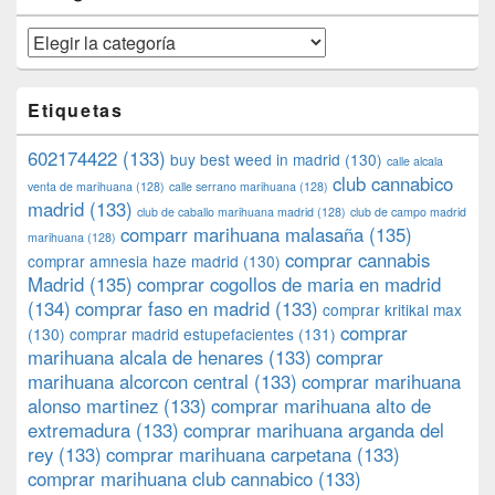
Categorías
Etiquetas
602174422
(133)
buy best weed in madrid
(130)
calle alcala
club cannabico
venta de marihuana
(128)
calle serrano marihuana
(128)
madrid
(133)
club de caballo marihuana madrid
(128)
club de campo madrid
comparr marihuana malasaña
(135)
marihuana
(128)
comprar cannabis
comprar amnesia haze madrid
(130)
Madrid
(135)
comprar cogollos de maria en madrid
(134)
comprar faso en madrid
(133)
comprar kritikal max
comprar
(130)
comprar madrid estupefacientes
(131)
marihuana alcala de henares
(133)
comprar
marihuana alcorcon central
(133)
comprar marihuana
alonso martinez
(133)
comprar marihuana alto de
extremadura
(133)
comprar marihuana arganda del
rey
(133)
comprar marihuana carpetana
(133)
comprar marihuana club cannabico
(133)