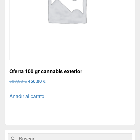
Oferta 100 gr cannabis exterior
El
El
500,00
€
450,00
€
precio
precio
Añadir al carrito
original
actual
era:
es:
500,00 €.
450,00 €.
El
Buscar
Buscar
área