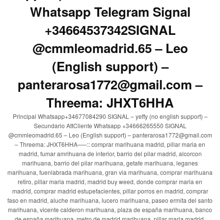
Whatsapp Telegram Signal
+34664537342SIGNAL
@cmmleomadrid.65 – Leo
(English support) –
panterarosa1772@gmail.com –
Threema: JHXT6HHA
Principal Whatsapp+34677084290 SIGNAL – yeffy (no english support) –
Secundario AttCliente Whatsapp +34666265550 SIGNAL
@cmmleomadrid.65 – Leo (English support) – panterarosa1772@gmail.com
– Threema: JHXT6HHA—–:: comprar marihuana madrid, pillar maria en
madrid, fumar amrihuana de interior, barrio del pilar madrid, alcorcon
marihuana, barrio del pilar marihuana, getafe marihuana, leganes
marihuana, fuenlabrada marihuana, gran via marihuana, comprar marihuana
retiro, pillar maria madrid, madrid buy weed, donde comprar maria en
madrid, comprar madrid estupefacientes, pillar porros en madrid, comprar
faso en madrid, aluche marihuana, lucero marihuana, paseo ermita del santo
marihuana, vicente calderon marihuana, plaza de españa marihuana, banco
de españa marihuana, metro de madrid marihuana, pillar maria madrid,