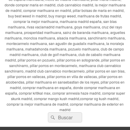
donde comprar maria en madrid, club cannabico madrid, la mejor marihuana
de madrid, comprar marihuana en madrid, pillar bolsas de maria en madrid,
buy best weed in madrid, buy mango weed, marihuana de frutas madrid,
comprar la mejor marihuana, marihuana madrid españa, san blas
marihuana, rivas vaciamadrid marihuana, goya marihuana, cruz del rayo
marihuana, prosperidad marihuana, sainz de baranda marihuana, arguelles
marihuana, moncloa marihuana, alsacia marihuana, sanchinarro marihuana,
montecarmelo marihuana, san agustin de guadalix marihuana, la moraleja
marihuana, mahadahonda marihuana, pozuelo marihuana, club de campo
madrid marihuana, club de golf marihuana, club de caballo marihuana
madrid, pillar porros en pozuelo, pillar porros en sotogrande, pillar porros en
sanchinarro, pillar porros en montecarmelo, marihuana club cannabico
sanchinarro, madrid club cannabico montecarmelo, pillar porros en san blas,
pillar porros en vallecas, pillar porros en villa de vallecas, pillar porros en
alcobendas, pillar marihuana en sansebastian de los reyes, pillar porros en
madrid, comprar marihuana en españa, donde comprar marihuana en
españa, comprar kritikal max, comprar amnesia haze madrid, comprar super
skunk madrid, comprar mango kush madrid,comprar og kush madrid,
comprar la mejor marihuana de madrid, comprar marihuana de exterior en
madrid
Buscar
Buscar
por: