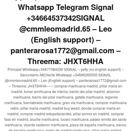
Whatsapp Telegram Signal
+34664537342SIGNAL
@cmmleomadrid.65 – Leo
(English support) –
panterarosa1772@gmail.com –
Threema: JHXT6HHA
Principal Whatsapp+34677084290 SIGNAL – yeffy (no english support) –
Secundario AttCliente Whatsapp +34666265550 SIGNAL
@cmmleomadrid.65 – Leo (English support) – panterarosa1772@gmail.com
– Threema: JHXT6HHA—–:: comprar marihuana madrid, pillar maria en
madrid, fumar amrihuana de interior, barrio del pilar madrid, alcorcon
marihuana, barrio del pilar marihuana, getafe marihuana, leganes
marihuana, fuenlabrada marihuana, gran via marihuana, comprar marihuana
retiro, pillar maria madrid, madrid buy weed, donde comprar maria en
madrid, comprar madrid estupefacientes, pillar porros en madrid, comprar
faso en madrid, aluche marihuana, lucero marihuana, paseo ermita del santo
marihuana, vicente calderon marihuana, plaza de españa marihuana, banco
de españa marihuana, metro de madrid marihuana, pillar maria madrid,