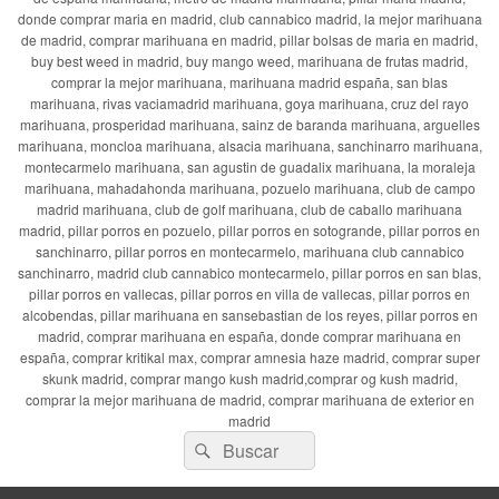
donde comprar maria en madrid, club cannabico madrid, la mejor marihuana
de madrid, comprar marihuana en madrid, pillar bolsas de maria en madrid,
buy best weed in madrid, buy mango weed, marihuana de frutas madrid,
comprar la mejor marihuana, marihuana madrid españa, san blas
marihuana, rivas vaciamadrid marihuana, goya marihuana, cruz del rayo
marihuana, prosperidad marihuana, sainz de baranda marihuana, arguelles
marihuana, moncloa marihuana, alsacia marihuana, sanchinarro marihuana,
montecarmelo marihuana, san agustin de guadalix marihuana, la moraleja
marihuana, mahadahonda marihuana, pozuelo marihuana, club de campo
madrid marihuana, club de golf marihuana, club de caballo marihuana
madrid, pillar porros en pozuelo, pillar porros en sotogrande, pillar porros en
sanchinarro, pillar porros en montecarmelo, marihuana club cannabico
sanchinarro, madrid club cannabico montecarmelo, pillar porros en san blas,
pillar porros en vallecas, pillar porros en villa de vallecas, pillar porros en
alcobendas, pillar marihuana en sansebastian de los reyes, pillar porros en
madrid, comprar marihuana en españa, donde comprar marihuana en
españa, comprar kritikal max, comprar amnesia haze madrid, comprar super
skunk madrid, comprar mango kush madrid,comprar og kush madrid,
comprar la mejor marihuana de madrid, comprar marihuana de exterior en
madrid
Buscar
Buscar
por: