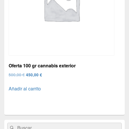
Oferta 100 gr cannabis exterior
El
El
500,00
€
450,00
€
precio
precio
Añadir al carrito
original
actual
era:
es:
500,00 €.
450,00 €.
El
Buscar
Buscar
área