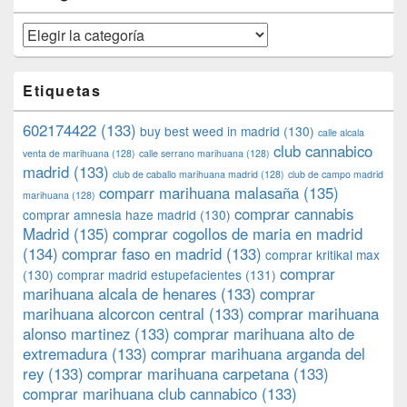
Categorías
Etiquetas
602174422
(133)
buy best weed in madrid
(130)
calle alcala
club cannabico
venta de marihuana
(128)
calle serrano marihuana
(128)
madrid
(133)
club de caballo marihuana madrid
(128)
club de campo madrid
comparr marihuana malasaña
(135)
marihuana
(128)
comprar cannabis
comprar amnesia haze madrid
(130)
Madrid
(135)
comprar cogollos de maria en madrid
(134)
comprar faso en madrid
(133)
comprar kritikal max
comprar
(130)
comprar madrid estupefacientes
(131)
marihuana alcala de henares
(133)
comprar
marihuana alcorcon central
(133)
comprar marihuana
alonso martinez
(133)
comprar marihuana alto de
extremadura
(133)
comprar marihuana arganda del
rey
(133)
comprar marihuana carpetana
(133)
comprar marihuana club cannabico
(133)