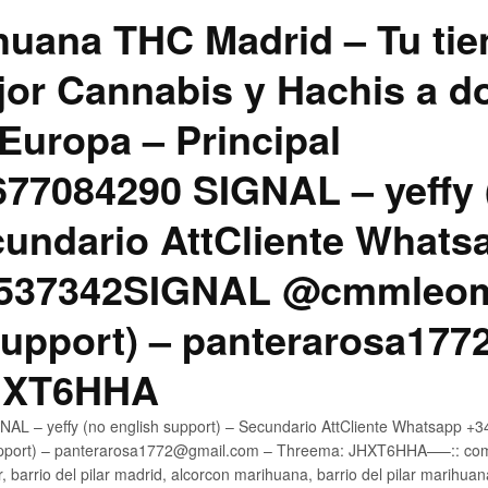
uana THC Madrid – Tu tie
jor Cannabis y Hachis a do
Europa – Principal
7084290 SIGNAL – yeffy 
cundario AttCliente Whats
4537342SIGNAL @cmmleom
support) – panterarosa17
JHXT6HHA
AL – yeffy (no english support) – Secundario AttCliente Whatsapp 
pport) – panterarosa1772@gmail.com – Threema: JHXT6HHA—–:: compr
, barrio del pilar madrid, alcorcon marihuana, barrio del pilar marihua