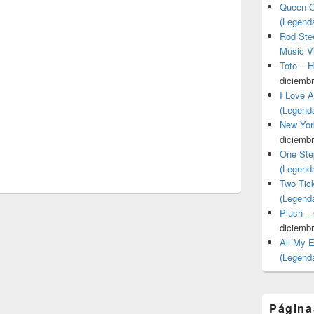
Queen O
(Legend
Rod Stew
Music V
Toto – 
diciembr
I Love 
(Legend
New Yor
diciembr
One Ste
(Legend
Two Tic
(Legend
Plush –
diciembr
All My 
(Legend
Página