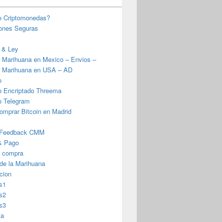
e Criptomonedas?
iones Seguras
 & Ley
 Marihuana en Mexico – Envios –
 Marihuana en USA – AD
o
o Encriptado Threema
o Telegram
omprar Bitcoin en Madrid
 Feedback CMM
& Pago
r compra
 de la Marihuana
cion
s1
s2
s3
ta