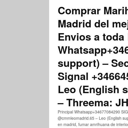
Comprar Marih
Madrid del me
Envios a toda 
Whatsapp+3467
support) – Se
Signal +3466
Leo (English 
– Threema: 
Principal Whatsapp+34677084290 SIGN
@cmmleomadrid.65 – Leo (English su
en madrid, fumar amrihuana de interior