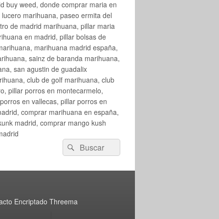
rid buy weed, donde comprar maria en
 lucero marihuana, paseo ermita del
o de madrid marihuana, pillar maria
huana en madrid, pillar bolsas de
 marihuana, marihuana madrid españa,
arihuana, sainz de baranda marihuana,
na, san agustin de guadalix
huana, club de golf marihuana, club
ro, pillar porros en montecarmelo,
orros en vallecas, pillar porros en
en madrid, comprar marihuana en españa,
skunk madrid, comprar mango kush
madrid
Buscar
Buscar
por:
acto Encriptado Threema