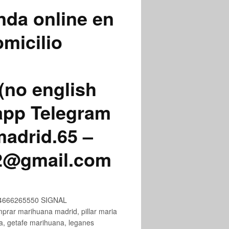
nda online en
micilio
(no english
app Telegram
adrid.65 –
72@gmail.com
+34666265550 SIGNAL
ar marihuana madrid, pillar maria
na, getafe marihuana, leganes