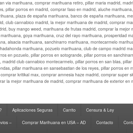
an via marihuana, comprar marihuana retiro, pillar maria madrid, mad
s, pillar porros en madrid, comprar faso en madrid, aluche marihuana,
rihuana, plaza de españa marihuana, banco de españa marihuana, metr
d, club cannabico madrid, la mejor marihuana de madrid, comprar mari
drid, buy mango weed, marihuana de frutas madrid, comprar la mejor
d marihuana, goya marihuana, cruz del rayo marihuana, prosperidad m
na, alsacia marihuana, sanchinarro marihuana, montecarmelo marihua
hadahonda marihuana, pozuelo marihuana, club de campo madrid mari
ros en pozuelo, pillar porros en sotogrande, pillar porros en sanchinar
madrid club cannabico montecarmelo, pillar porros en san blas, pillar p
cobendas, pillar marihuana en sansebastian de los reyes, pillar porros 
comprar kritikal max, comprar amnesia haze madrid, comprar super 
ar la mejor marihuana de madrid, comprar marihuana de exterior en 
?
Aplicaciones Seguras
Carrito
Censura & Ley
vios –
Comprar Marihuana en USA – AD
Contacto
Cont