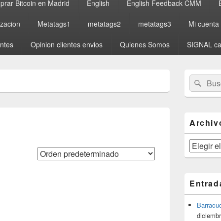
rar Bitcoin en Madrid
English
English Feedback CMM
izacion
Metatags1
metatags2
metatags3
Mi cuenta
entes
Opinion clientes envios
Quienes Somos
SIGNAL ca
El
Buscar
Busc
área
por:
de
widget
barra
lateral
Archiv
primaria
Archivos
Entrad
Barracu
diciembr