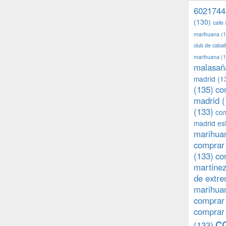
6021744
(130)
calle
marihuana
(1
club de caba
marihuana
(1
malasañ
madrid
(1
(135)
co
madrid
(
(133)
com
madrid es
marihuan
comprar 
(133)
co
martine
de extr
marihuan
comprar
comprar
c
(133)