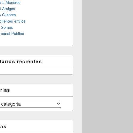
a a Menores
s Amigos
 Clientes
clientes envios
s Somos
canal Publico
arios recientes
rías
tas