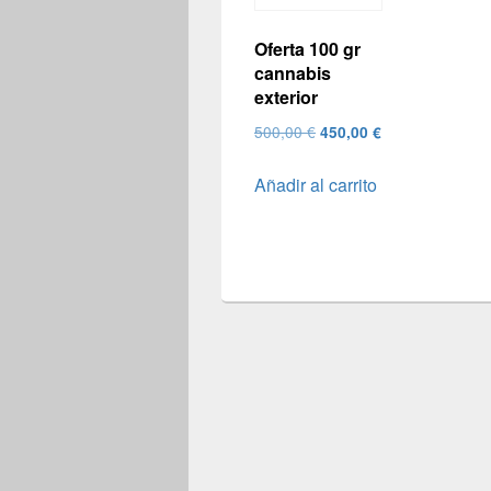
Oferta 100 gr
cannabis
exterior
El
El
500,00
€
450,00
€
precio
precio
Añadir al carrito
original
actual
era:
es:
500,00 €.
450,00 €.