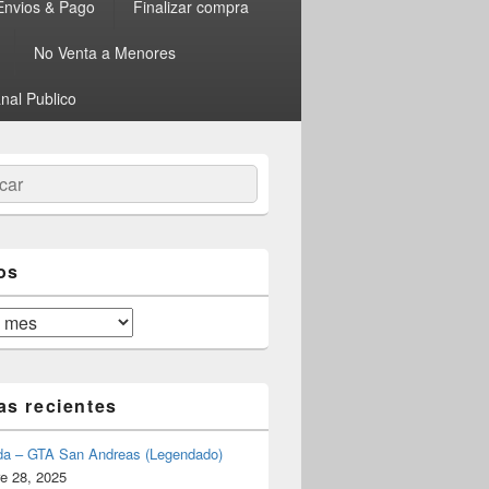
Envios & Pago
Finalizar compra
No Venta a Menores
nal Publico
ar
os
as recientes
da – GTA San Andreas (Legendado)
e 28, 2025