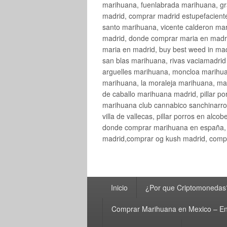
marihuana, fuenlabrada marihuana, gr
madrid, comprar madrid estupefaciente
santo marihuana, vicente calderon ma
madrid, donde comprar maria en madri
maria en madrid, buy best weed in ma
san blas marihuana, rivas vaciamadri
arguelles marihuana, moncloa marihua
marihuana, la moraleja marihuana, ma
de caballo marihuana madrid, pillar por
marihuana club cannabico sanchinarro, 
villa de vallecas, pillar porros en al
donde comprar marihuana en españa, 
madrid,comprar og kush madrid, compr
Menú
Inicio
¿Por que Criptomonedas
principal
Comprar Marihuana en Mexico – En