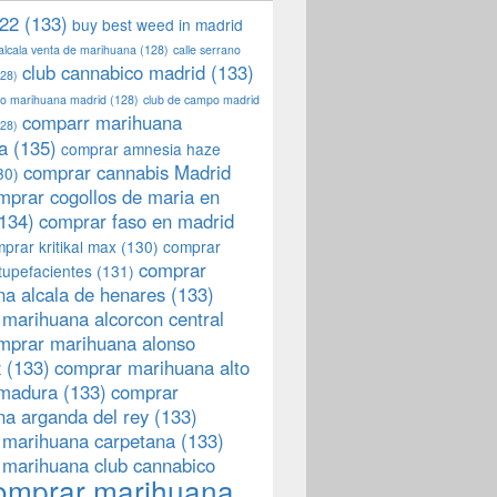
22
(133)
buy best weed in madrid
 alcala venta de marihuana
(128)
calle serrano
club cannabico madrid
(133)
28)
llo marihuana madrid
(128)
club de campo madrid
comparr marihuana
28)
a
(135)
comprar amnesia haze
comprar cannabis Madrid
30)
mprar cogollos de maria en
134)
comprar faso en madrid
prar kritikal max
(130)
comprar
comprar
tupefacientes
(131)
a alcala de henares
(133)
marihuana alcorcon central
mprar marihuana alonso
z
(133)
comprar marihuana alto
emadura
(133)
comprar
a arganda del rey
(133)
 marihuana carpetana
(133)
 marihuana club cannabico
omprar marihuana