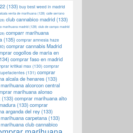
22
(133)
buy best weed in madrid
 alcala venta de marihuana
(128)
calle serrano
club cannabico madrid
(133)
28)
llo marihuana madrid
(128)
club de campo madrid
comparr marihuana
28)
a
(135)
comprar amnesia haze
comprar cannabis Madrid
30)
mprar cogollos de maria en
134)
comprar faso en madrid
prar kritikal max
(130)
comprar
comprar
tupefacientes
(131)
a alcala de henares
(133)
marihuana alcorcon central
mprar marihuana alonso
z
(133)
comprar marihuana alto
emadura
(133)
comprar
a arganda del rey
(133)
 marihuana carpetana
(133)
 marihuana club cannabico
omprar marihuana