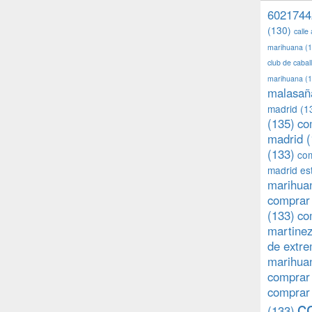
6021744
(130)
calle
marihuana
(1
club de caba
marihuana
(1
malasañ
madrid
(1
(135)
co
madrid
(
(133)
com
madrid es
marihuan
comprar 
(133)
co
martine
de extr
marihuan
comprar
comprar
c
(133)