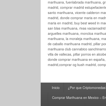
marihuana, fuenlabrada marihuana, gr
madrid, comprar madrid estupefaciente
santo marihuana, vicente calderon ma
madrid, donde comprar maria en madri
maria en madrid, buy best weed in ma
san blas marihuana, rivas vaciamadri
arguelles marihuana, moncloa marihua
marihuana, la moraleja marihuana, ma
de caballo marihuana madrid, pillar por
marihuana club cannabico sanchinarro, 
villa de vallecas, pillar porros en al
donde comprar marihuana en españa, 
madrid,comprar og kush madrid, compr
Menú
Inicio
¿Por que Criptomonedas
principal
Comprar Marihuana en Mexico – En