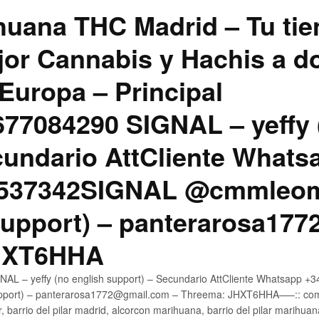
uana THC Madrid – Tu tie
jor Cannabis y Hachis a do
Europa – Principal
7084290 SIGNAL – yeffy 
cundario AttCliente Whats
4537342SIGNAL @cmmleom
support) – panterarosa17
JHXT6HHA
AL – yeffy (no english support) – Secundario AttCliente Whatsapp 
pport) – panterarosa1772@gmail.com – Threema: JHXT6HHA—–:: compr
, barrio del pilar madrid, alcorcon marihuana, barrio del pilar marihua