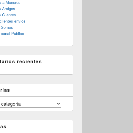
a a Menores
s Amigos
 Clientes
clientes envios
s Somos
canal Publico
arios recientes
rías
tas