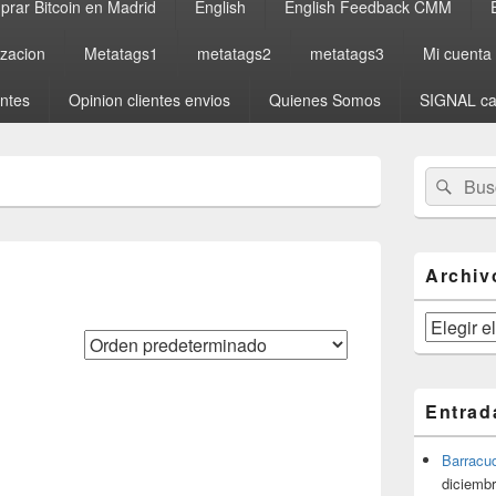
rar Bitcoin en Madrid
English
English Feedback CMM
izacion
Metatags1
metatags2
metatags3
Mi cuenta
entes
Opinion clientes envios
Quienes Somos
SIGNAL ca
El
Buscar
Busc
área
por:
de
widget
barra
lateral
Archiv
primaria
Archivos
Entrad
Barracu
diciembr