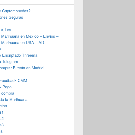
e Criptomonedas?
iones Seguras
 & Ley
 Marihuana en Mexico – Envios –
 Marihuana en USA – AD
o
o Encriptado Threema
o Telegram
omprar Bitcoin en Madrid
 Feedback CMM
& Pago
r compra
 de la Marihuana
cion
s1
s2
s3
ta