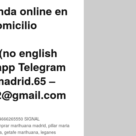
nda online en
micilio
(no english
app Telegram
adrid.65 –
72@gmail.com
+34666265550 SIGNAL
ar marihuana madrid, pillar maria
na, getafe marihuana, leganes