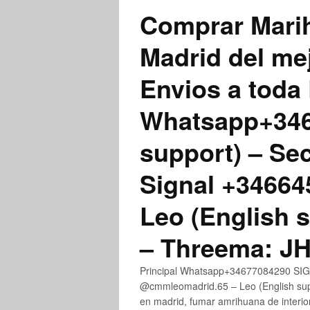
Comprar Marih
Madrid del me
Envios a toda 
Whatsapp+3467
support) – Se
Signal +3466
Leo (English 
– Threema: 
Principal Whatsapp+34677084290 SIGN
@cmmleomadrid.65 – Leo (English su
en madrid, fumar amrihuana de interior