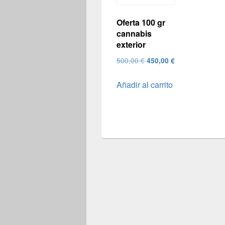
Oferta 100 gr
cannabis
exterior
El
El
500,00
€
450,00
€
precio
precio
Añadir al carrito
original
actual
era:
es:
500,00 €.
450,00 €.