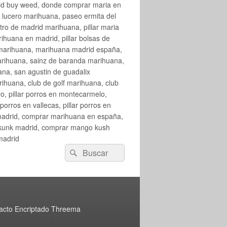
rid buy weed, donde comprar maria en
 lucero marihuana, paseo ermita del
o de madrid marihuana, pillar maria
huana en madrid, pillar bolsas de
 marihuana, marihuana madrid españa,
arihuana, sainz de baranda marihuana,
na, san agustin de guadalix
huana, club de golf marihuana, club
ro, pillar porros en montecarmelo,
orros en vallecas, pillar porros en
en madrid, comprar marihuana en españa,
skunk madrid, comprar mango kush
madrid
Buscar
Buscar
por:
acto Encriptado Threema