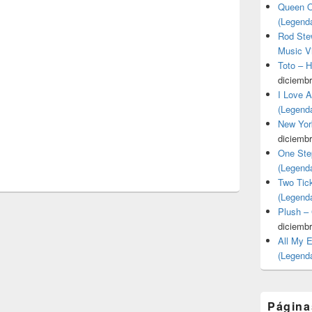
Queen O
(Legend
Rod Stew
Music V
Toto – 
diciembr
I Love 
(Legend
New Yor
diciembr
One Ste
(Legend
Two Tic
(Legend
Plush –
diciembr
All My 
(Legend
Página