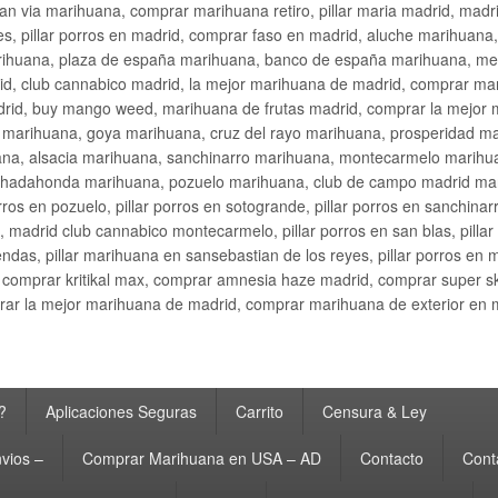
an via marihuana, comprar marihuana retiro, pillar maria madrid, mad
s, pillar porros en madrid, comprar faso en madrid, aluche marihuana,
rihuana, plaza de españa marihuana, banco de españa marihuana, metr
d, club cannabico madrid, la mejor marihuana de madrid, comprar mari
drid, buy mango weed, marihuana de frutas madrid, comprar la mejor
d marihuana, goya marihuana, cruz del rayo marihuana, prosperidad m
na, alsacia marihuana, sanchinarro marihuana, montecarmelo marihua
hadahonda marihuana, pozuelo marihuana, club de campo madrid mari
ros en pozuelo, pillar porros en sotogrande, pillar porros en sanchinar
madrid club cannabico montecarmelo, pillar porros en san blas, pillar p
cobendas, pillar marihuana en sansebastian de los reyes, pillar porros 
comprar kritikal max, comprar amnesia haze madrid, comprar super 
ar la mejor marihuana de madrid, comprar marihuana de exterior en 
?
Aplicaciones Seguras
Carrito
Censura & Ley
vios –
Comprar Marihuana en USA – AD
Contacto
Cont