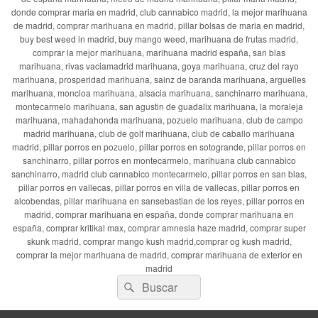
donde comprar maria en madrid, club cannabico madrid, la mejor marihuana
de madrid, comprar marihuana en madrid, pillar bolsas de maria en madrid,
buy best weed in madrid, buy mango weed, marihuana de frutas madrid,
comprar la mejor marihuana, marihuana madrid españa, san blas
marihuana, rivas vaciamadrid marihuana, goya marihuana, cruz del rayo
marihuana, prosperidad marihuana, sainz de baranda marihuana, arguelles
marihuana, moncloa marihuana, alsacia marihuana, sanchinarro marihuana,
montecarmelo marihuana, san agustin de guadalix marihuana, la moraleja
marihuana, mahadahonda marihuana, pozuelo marihuana, club de campo
madrid marihuana, club de golf marihuana, club de caballo marihuana
madrid, pillar porros en pozuelo, pillar porros en sotogrande, pillar porros en
sanchinarro, pillar porros en montecarmelo, marihuana club cannabico
sanchinarro, madrid club cannabico montecarmelo, pillar porros en san blas,
pillar porros en vallecas, pillar porros en villa de vallecas, pillar porros en
alcobendas, pillar marihuana en sansebastian de los reyes, pillar porros en
madrid, comprar marihuana en españa, donde comprar marihuana en
españa, comprar kritikal max, comprar amnesia haze madrid, comprar super
skunk madrid, comprar mango kush madrid,comprar og kush madrid,
comprar la mejor marihuana de madrid, comprar marihuana de exterior en
madrid
Buscar
Buscar
por: