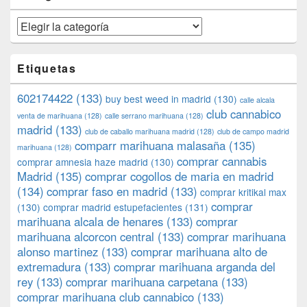
Categorías
Etiquetas
602174422
(133)
buy best weed in madrid
(130)
calle alcala
club cannabico
venta de marihuana
(128)
calle serrano marihuana
(128)
madrid
(133)
club de caballo marihuana madrid
(128)
club de campo madrid
comparr marihuana malasaña
(135)
marihuana
(128)
comprar cannabis
comprar amnesia haze madrid
(130)
Madrid
(135)
comprar cogollos de maria en madrid
(134)
comprar faso en madrid
(133)
comprar kritikal max
comprar
(130)
comprar madrid estupefacientes
(131)
marihuana alcala de henares
(133)
comprar
marihuana alcorcon central
(133)
comprar marihuana
alonso martinez
(133)
comprar marihuana alto de
extremadura
(133)
comprar marihuana arganda del
rey
(133)
comprar marihuana carpetana
(133)
comprar marihuana club cannabico
(133)