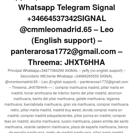
Whatsapp Telegram Signal
+34664537342SIGNAL
@cmmleomadrid.65 – Leo
(English support) –
panterarosa1772@gmail.com –
Threema: JHXT6HHA
Principal Whatsapp+34677084290 SIGNAL – yeffy (no english support) –
Secundario AttCliente Whatsapp +34666265550 SIGNAL
@cmmleomadrid.65 – Leo (English support) – panterarosa1772@gmail.com
– Threema: JHXT6HHA—–:: comprar marihuana madrid, pillar maria en
madrid, fumar amrihuana de interior, barrio del pilar madrid, alcorcon
marihuana, barrio del pilar marihuana, getafe marihuana, leganes
marihuana, fuenlabrada marihuana, gran via marihuana, comprar marihuana
retiro, pillar maria madrid, madrid buy weed, donde comprar maria en
madrid, comprar madrid estupefacientes, pillar porros en madrid, comprar
faso en madrid, aluche marihuana, lucero marihuana, paseo ermita del santo
marihuana, vicente calderon marihuana, plaza de españa marihuana, banco
de españa marihuana, metro de madrid marihuana, pillar maria madrid,