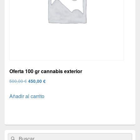
Oferta 100 gr cannabis exterior
El
El
500,00
€
450,00
€
precio
precio
Añadir al carrito
original
actual
era:
es:
500,00 €.
450,00 €.
El
Buscar
Buscar
área