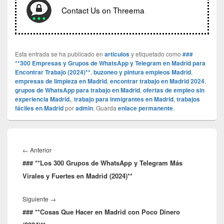
Contact Us on Threema
Esta entrada se ha publicado en
articulos
y etiquetado como
###
**300 Empresas y Grupos de WhatsApp y Telegram en Madrid para
Encontrar Trabajo (2024)**
,
buzoneo y pintura empleos Madrid
,
empresas de limpieza en Madrid
,
encontrar trabajo en Madrid 2024
,
grupos de WhatsApp para trabajo en Madrid
,
ofertas de empleo sin
experiencia Madrid.
,
trabajo para inmigrantes en Madrid
,
trabajos
fáciles en Madrid
por
admin
. Guarda
enlace permanente
.
Navegación
de
Entrada
←
Anterior
entradas
### **Los 300 Grupos de WhatsApp y Telegram Más
anterior:
Virales y Fuertes en Madrid (2024)**
Entrada
Siguiente
→
### **Cosas Que Hacer en Madrid con Poco Dinero
siguiente: