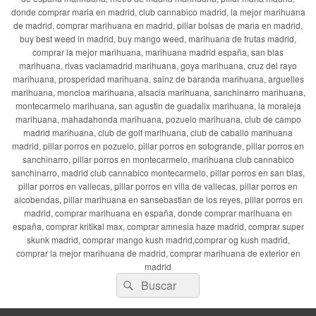
donde comprar maria en madrid, club cannabico madrid, la mejor marihuana
de madrid, comprar marihuana en madrid, pillar bolsas de maria en madrid,
buy best weed in madrid, buy mango weed, marihuana de frutas madrid,
comprar la mejor marihuana, marihuana madrid españa, san blas
marihuana, rivas vaciamadrid marihuana, goya marihuana, cruz del rayo
marihuana, prosperidad marihuana, sainz de baranda marihuana, arguelles
marihuana, moncloa marihuana, alsacia marihuana, sanchinarro marihuana,
montecarmelo marihuana, san agustin de guadalix marihuana, la moraleja
marihuana, mahadahonda marihuana, pozuelo marihuana, club de campo
madrid marihuana, club de golf marihuana, club de caballo marihuana
madrid, pillar porros en pozuelo, pillar porros en sotogrande, pillar porros en
sanchinarro, pillar porros en montecarmelo, marihuana club cannabico
sanchinarro, madrid club cannabico montecarmelo, pillar porros en san blas,
pillar porros en vallecas, pillar porros en villa de vallecas, pillar porros en
alcobendas, pillar marihuana en sansebastian de los reyes, pillar porros en
madrid, comprar marihuana en españa, donde comprar marihuana en
españa, comprar kritikal max, comprar amnesia haze madrid, comprar super
skunk madrid, comprar mango kush madrid,comprar og kush madrid,
comprar la mejor marihuana de madrid, comprar marihuana de exterior en
madrid
Buscar
Buscar
por: