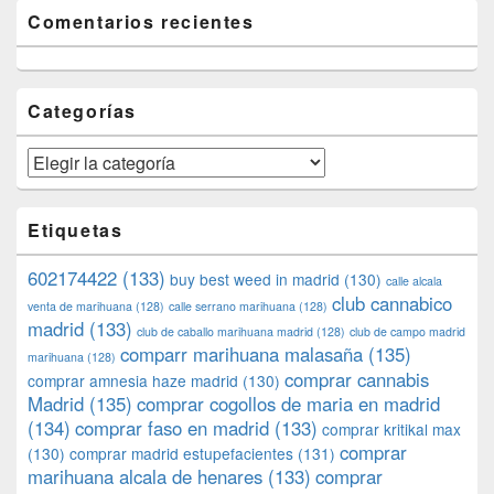
Comentarios recientes
Categorías
Categorías
Etiquetas
602174422
(133)
buy best weed in madrid
(130)
calle alcala
club cannabico
venta de marihuana
(128)
calle serrano marihuana
(128)
madrid
(133)
club de caballo marihuana madrid
(128)
club de campo madrid
comparr marihuana malasaña
(135)
marihuana
(128)
comprar cannabis
comprar amnesia haze madrid
(130)
Madrid
(135)
comprar cogollos de maria en madrid
(134)
comprar faso en madrid
(133)
comprar kritikal max
comprar
(130)
comprar madrid estupefacientes
(131)
marihuana alcala de henares
(133)
comprar