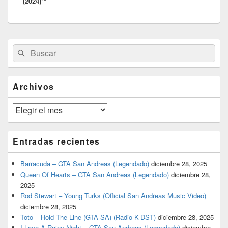
(2024)**
El
Buscar
Buscar
área
por:
de
widget
barra
Archivos
lateral
primaria
Archivos
Entradas recientes
Barracuda – GTA San Andreas (Legendado)
diciembre 28, 2025
Queen Of Hearts – GTA San Andreas (Legendado)
diciembre 28,
2025
Rod Stewart – Young Turks (Official San Andreas Music Video)
diciembre 28, 2025
Toto – Hold The Line (GTA SA) (Radio K-DST)
diciembre 28, 2025
I Love A Rainy Night – GTA San Andreas (Legendado)
diciembre