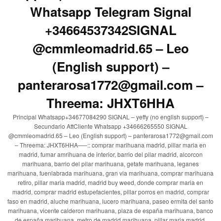
Whatsapp Telegram Signal
+34664537342SIGNAL
@cmmleomadrid.65 – Leo
(English support) –
panterarosa1772@gmail.com –
Threema: JHXT6HHA
Principal Whatsapp+34677084290 SIGNAL – yeffy (no english support) –
Secundario AttCliente Whatsapp +34666265550 SIGNAL
@cmmleomadrid.65 – Leo (English support) – panterarosa1772@gmail.com
– Threema: JHXT6HHA—–:: comprar marihuana madrid, pillar maria en
madrid, fumar amrihuana de interior, barrio del pilar madrid, alcorcon
marihuana, barrio del pilar marihuana, getafe marihuana, leganes
marihuana, fuenlabrada marihuana, gran via marihuana, comprar marihuana
retiro, pillar maria madrid, madrid buy weed, donde comprar maria en
madrid, comprar madrid estupefacientes, pillar porros en madrid, comprar
faso en madrid, aluche marihuana, lucero marihuana, paseo ermita del santo
marihuana, vicente calderon marihuana, plaza de españa marihuana, banco
de españa marihuana, metro de madrid marihuana, pillar maria madrid,