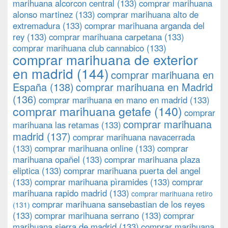
marihuana alcorcon central
(133)
comprar marihuana
alonso martinez
(133)
comprar marihuana alto de
extremadura
(133)
comprar marihuana arganda del
rey
(133)
comprar marihuana carpetana
(133)
comprar marihuana club cannabico
(133)
comprar marihuana de exterior
en madrid
(144)
comprar marihuana en
España
(138)
comprar marihuana en Madrid
(136)
comprar marihuana en mano en madrid
(133)
comprar marihuana getafe
(140)
comprar
comprar marihuana
marihuana las retamas
(133)
madrid
(137)
comprar marihuana navacerrada
(133)
comprar marihuana online
(133)
comprar
marihuana opañel
(133)
comprar marihuana plaza
eliptica
(133)
comprar marihuana puerta del angel
(133)
comprar marihuana pìramides
(133)
comprar
marihuana rapido madrid
(133)
comprar marihuana retiro
comprar marihuana sansebastian de los reyes
(131)
(133)
comprar marihuana serrano
(133)
comprar
marihuana sierra de madrid
(133)
comprar marihuana