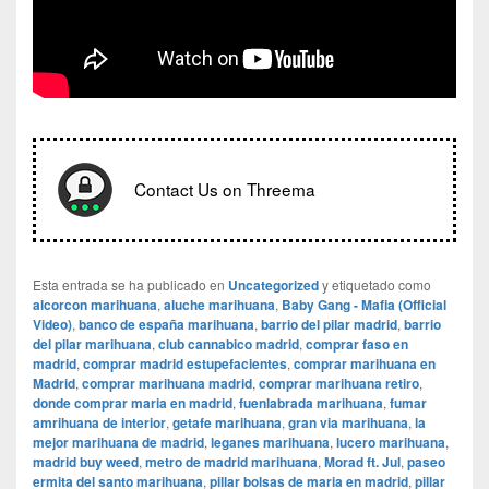
Contact Us on Threema
Esta entrada se ha publicado en
Uncategorized
y etiquetado como
alcorcon marihuana
,
aluche marihuana
,
Baby Gang - Mafia (Official
Video)
,
banco de españa marihuana
,
barrio del pilar madrid
,
barrio
del pilar marihuana
,
club cannabico madrid
,
comprar faso en
madrid
,
comprar madrid estupefacientes
,
comprar marihuana en
Madrid
,
comprar marihuana madrid
,
comprar marihuana retiro
,
donde comprar maria en madrid
,
fuenlabrada marihuana
,
fumar
amrihuana de interior
,
getafe marihuana
,
gran via marihuana
,
la
mejor marihuana de madrid
,
leganes marihuana
,
lucero marihuana
,
madrid buy weed
,
metro de madrid marihuana
,
Morad ft. Jul
,
paseo
ermita del santo marihuana
,
pillar bolsas de maria en madrid
,
pillar