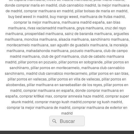
donde comprar maria en madrid, club cannabico madrid, la mejor marihuana
de madrid, comprar marihuana en madrid, pillar bolsas de maria en madrid,
buy best weed in madrid, buy mango weed, marihuana de frutas madrid,
comprar la mejor marihuana, marihuana madrid españa, san blas
marihuana, rivas vaciamadrid marihuana, goya marihuana, cruz del rayo
marihuana, prosperidad marihuana, sainz de baranda marihuana, arguelles
marihuana, moncloa marihuana, alsacia marihuana, sanchinarro marihuana,
montecarmelo marihuana, san agustin de guadalix marihuana, la moraleja
marihuana, mahadahonda marihuana, pozuelo marihuana, club de campo
madrid marihuana, club de golf marihuana, club de caballo marihuana
madrid, pillar porros en pozuelo, pillar porros en sotogrande, pillar porros en
sanchinarro, pillar porros en montecarmelo, marihuana club cannabico
sanchinarro, madrid club cannabico montecarmelo, pillar porros en san blas,
pillar porros en vallecas, pillar porros en villa de vallecas, pillar porros en
alcobendas, pillar marihuana en sansebastian de los reyes, pillar porros en
madrid, comprar marihuana en españa, donde comprar marihuana en
españa, comprar kritikal max, comprar amnesia haze madrid, comprar super
skunk madrid, comprar mango kush madrid,comprar og kush madrid,
comprar la mejor marihuana de madrid, comprar marihuana de exterior en
madrid
Buscar
Buscar
por: