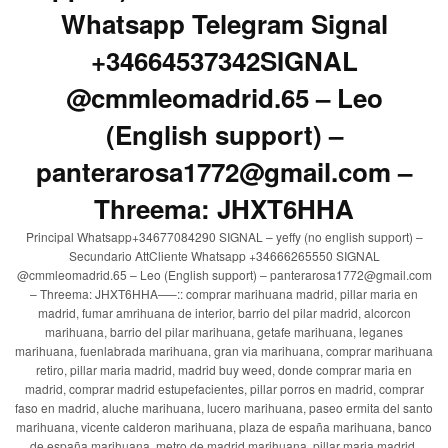
Whatsapp Telegram Signal
+34664537342SIGNAL
@cmmleomadrid.65 – Leo
(English support) –
panterarosa1772@gmail.com –
Threema: JHXT6HHA
Principal Whatsapp+34677084290 SIGNAL – yeffy (no english support) –
Secundario AttCliente Whatsapp +34666265550 SIGNAL
@cmmleomadrid.65 – Leo (English support) – panterarosa1772@gmail.com
– Threema: JHXT6HHA—–:: comprar marihuana madrid, pillar maria en
madrid, fumar amrihuana de interior, barrio del pilar madrid, alcorcon
marihuana, barrio del pilar marihuana, getafe marihuana, leganes
marihuana, fuenlabrada marihuana, gran via marihuana, comprar marihuana
retiro, pillar maria madrid, madrid buy weed, donde comprar maria en
madrid, comprar madrid estupefacientes, pillar porros en madrid, comprar
faso en madrid, aluche marihuana, lucero marihuana, paseo ermita del santo
marihuana, vicente calderon marihuana, plaza de españa marihuana, banco
de españa marihuana, metro de madrid marihuana, pillar maria madrid,