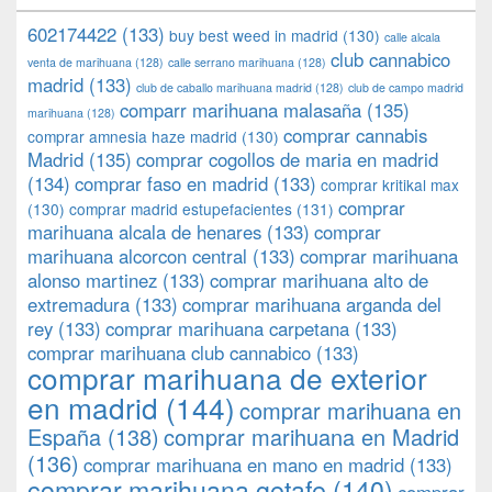
602174422
(133)
buy best weed in madrid
(130)
calle alcala
club cannabico
venta de marihuana
(128)
calle serrano marihuana
(128)
madrid
(133)
club de caballo marihuana madrid
(128)
club de campo madrid
comparr marihuana malasaña
(135)
marihuana
(128)
comprar cannabis
comprar amnesia haze madrid
(130)
Madrid
(135)
comprar cogollos de maria en madrid
(134)
comprar faso en madrid
(133)
comprar kritikal max
comprar
(130)
comprar madrid estupefacientes
(131)
marihuana alcala de henares
(133)
comprar
marihuana alcorcon central
(133)
comprar marihuana
alonso martinez
(133)
comprar marihuana alto de
extremadura
(133)
comprar marihuana arganda del
rey
(133)
comprar marihuana carpetana
(133)
comprar marihuana club cannabico
(133)
comprar marihuana de exterior
en madrid
(144)
comprar marihuana en
España
(138)
comprar marihuana en Madrid
(136)
comprar marihuana en mano en madrid
(133)
comprar marihuana getafe
(140)