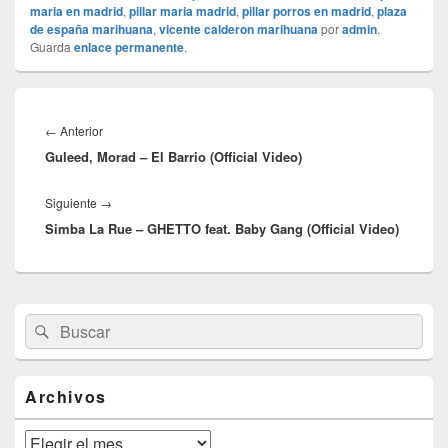
maria en madrid
,
pillar maria madrid
,
pillar porros en madrid
,
plaza
de españa marihuana
,
vicente calderon marihuana
por
admin
.
Guarda
enlace permanente
.
Navegación
de
Entrada
←
Anterior
entradas
Guleed, Morad – El Barrio (Official Video)
anterior:
Entrada
Siguiente
→
Simba La Rue – GHETTO feat. Baby Gang (Official Video)
siguiente:
El
Buscar
Buscar
área
por:
de
widget
barra
Archivos
lateral
primaria
Archivos