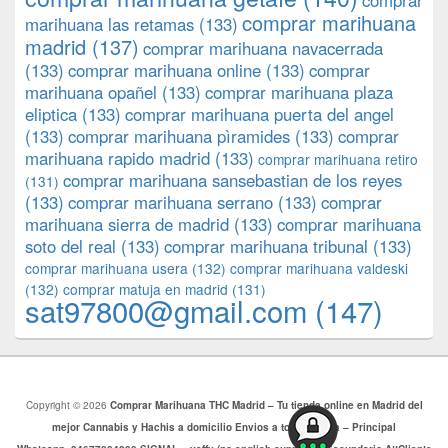
comprar
comprar marihuana
marihuana las retamas
(133)
madrid
(137)
comprar marihuana navacerrada
(133)
comprar marihuana online
(133)
comprar
marihuana opañel
(133)
comprar marihuana plaza
eliptica
(133)
comprar marihuana puerta del angel
(133)
comprar marihuana pìramides
(133)
comprar
marihuana rapido madrid
(133)
comprar marihuana retiro
comprar marihuana sansebastian de los reyes
(131)
(133)
comprar marihuana serrano
(133)
comprar
marihuana sierra de madrid
(133)
comprar marihuana
soto del real
(133)
comprar marihuana tribunal
(133)
comprar marihuana usera
(132)
comprar marihuana valdeski
(132)
comprar matuja en madrid
(131)
sat97800@gmail.com
(147)
Copyright © 2026
Comprar Marihuana THC Madrid – Tu tienda online en Madrid del
mejor Cannabis y Hachis a domicilio Envios a toda Europa – Principal