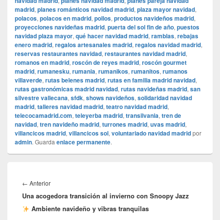
navidad madrid
,
planes navidad madrid
,
planes pareja navidad
madrid
,
planes románticos navidad madrid
,
plaza mayor navidad
,
polacos
,
polacos en madrid
,
pollos
,
productos navideños madrid
,
proyecciones navideñas madrid
,
puerta del sol fin de año
,
puestos
navidad plaza mayor
,
qué hacer navidad madrid
,
ramblas
,
rebajas
enero madrid
,
regalos artesanales madrid
,
regalos navidad madrid
,
reservas restaurantes navidad
,
restaurantes navidad madrid
,
romanos en madrid
,
roscón de reyes madrid
,
roscón gourmet
madrid
,
rumanesku
,
rumania
,
rumanikos
,
rumanitos
,
rumanos
villaverde
,
rutas belenes madrid
,
rutas en familia madrid navidad
,
rutas gastronómicas madrid navidad
,
rutas navideñas madrid
,
san
silvestre vallecana
,
sfdk
,
shows navideños
,
solidaridad navidad
madrid
,
talleres navidad madrid
,
teatro navidad madrid
,
telecocamadrid.com
,
teleyerba madrid
,
transilvania
,
tren de
navidad
,
tren navideño madrid
,
turrones madrid
,
uvas madrid
,
villancicos madrid
,
villancicos sol
,
voluntariado navidad madrid
por
admin
. Guarda
enlace permanente
.
Navegación
de
Entrada
←
Anterior
entradas
Una acogedora transición al invierno con Snoopy Jazz
anterior:
Ambiente navideño y vibras tranquilas