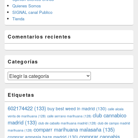
Quienes Somos
SIGNAL canal Publico
Tienda
Comentarios recientes
Categorías
Categorías
Etiquetas
602174422
(133)
buy best weed in madrid
(130)
calle alcala
club cannabico
venta de marihuana
(128)
calle serrano marihuana
(128)
madrid
(133)
club de caballo marihuana madrid
(128)
club de campo madrid
comparr marihuana malasaña
(135)
marihuana
(128)
comprar cannabis
comprar amnesia haze madrid
(130)