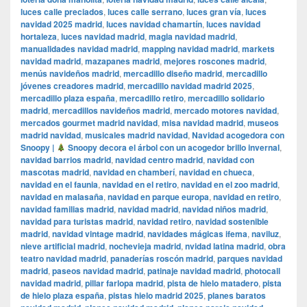
luces calle preciados
,
luces calle serrano
,
luces gran vía
,
luces
navidad 2025 madrid
,
luces navidad chamartín
,
luces navidad
hortaleza
,
luces navidad madrid
,
magia navidad madrid
,
manualidades navidad madrid
,
mapping navidad madrid
,
markets
navidad madrid
,
mazapanes madrid
,
mejores roscones madrid
,
menús navideños madrid
,
mercadillo diseño madrid
,
mercadillo
jóvenes creadores madrid
,
mercadillo navidad madrid 2025
,
mercadillo plaza españa
,
mercadillo retiro
,
mercadillo solidario
madrid
,
mercadillos navideños madrid
,
mercado motores navidad
,
mercados gourmet madrid navidad
,
misa navidad madrid
,
museos
madrid navidad
,
musicales madrid navidad
,
Navidad acogedora con
Snoopy |
Snoopy decora el árbol con un acogedor brillo invernal
,
navidad barrios madrid
,
navidad centro madrid
,
navidad con
mascotas madrid
,
navidad en chamberí
,
navidad en chueca
,
navidad en el faunia
,
navidad en el retiro
,
navidad en el zoo madrid
,
navidad en malasaña
,
navidad en parque europa
,
navidad en retiro
,
navidad familias madrid
,
navidad madrid
,
navidad niños madrid
,
navidad para turistas madrid
,
navidad retiro
,
navidad sostenible
madrid
,
navidad vintage madrid
,
navidades mágicas ifema
,
naviluz
,
nieve artificial madrid
,
nochevieja madrid
,
nvidad latina madrid
,
obra
teatro navidad madrid
,
panaderías roscón madrid
,
parques navidad
madrid
,
paseos navidad madrid
,
patinaje navidad madrid
,
photocall
navidad madrid
,
pillar farlopa madrid
,
pista de hielo matadero
,
pista
de hielo plaza españa
,
pistas hielo madrid 2025
,
planes baratos