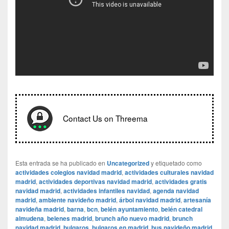
Contact Us on Threema
Esta entrada se ha publicado en
Uncategorized
y etiquetado como
actividades colegios navidad madrid
,
actividades culturales navidad
madrid
,
actividades deportivas navidad madrid
,
actividades gratis
navidad madrid
,
actividades infantiles navidad
,
agenda navidad
madrid
,
ambiente navideño madrid
,
árbol navidad madrid
,
artesanía
navideña madrid
,
barna
,
bcn
,
belén ayuntamiento
,
belén catedral
almudena
,
belenes madrid
,
brunch año nuevo madrid
,
brunch
navidad madrid
,
bulgaros
,
bulgaros en madrid
,
bus navideño madrid
,