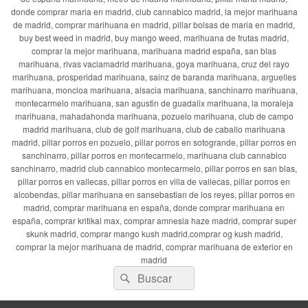
donde comprar maria en madrid, club cannabico madrid, la mejor marihuana
de madrid, comprar marihuana en madrid, pillar bolsas de maria en madrid,
buy best weed in madrid, buy mango weed, marihuana de frutas madrid,
comprar la mejor marihuana, marihuana madrid españa, san blas
marihuana, rivas vaciamadrid marihuana, goya marihuana, cruz del rayo
marihuana, prosperidad marihuana, sainz de baranda marihuana, arguelles
marihuana, moncloa marihuana, alsacia marihuana, sanchinarro marihuana,
montecarmelo marihuana, san agustin de guadalix marihuana, la moraleja
marihuana, mahadahonda marihuana, pozuelo marihuana, club de campo
madrid marihuana, club de golf marihuana, club de caballo marihuana
madrid, pillar porros en pozuelo, pillar porros en sotogrande, pillar porros en
sanchinarro, pillar porros en montecarmelo, marihuana club cannabico
sanchinarro, madrid club cannabico montecarmelo, pillar porros en san blas,
pillar porros en vallecas, pillar porros en villa de vallecas, pillar porros en
alcobendas, pillar marihuana en sansebastian de los reyes, pillar porros en
madrid, comprar marihuana en españa, donde comprar marihuana en
españa, comprar kritikal max, comprar amnesia haze madrid, comprar super
skunk madrid, comprar mango kush madrid,comprar og kush madrid,
comprar la mejor marihuana de madrid, comprar marihuana de exterior en
madrid
Buscar
Buscar
por: