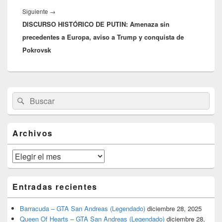
Entrada
Siguiente
→
DISCURSO HISTÓRICO DE PUTIN: Amenaza sin
siguiente:
precedentes a Europa, aviso a Trump y conquista de
Pokrovsk
El
Buscar
Buscar
área
por:
de
widget
barra
Archivos
lateral
primaria
Archivos
Entradas recientes
Barracuda – GTA San Andreas (Legendado)
diciembre 28, 2025
Queen Of Hearts – GTA San Andreas (Legendado)
diciembre 28,