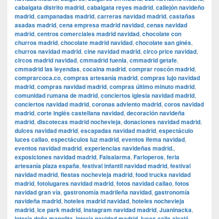
cabalgata distrito madrid
,
cabalgata reyes madrid
,
callejón navideño
madrid
,
campanadas madrid
,
carreras navidad madrid
,
castañas
asadas madrid
,
cena empresa madrid navidad
,
cenas navidad
madrid
,
centros comerciales madrid navidad
,
chocolate con
churros madrid
,
chocolate madrid navidad
,
chocolate san ginés
,
churros navidad madrid
,
cine navidad madrid
,
circo price navidad
,
circos madrid navidad
,
cmmadrid fuenla
,
cmmadrid getafe
,
cmmadrid las leyendas
,
cocaina madrid
,
comprar roscón madrid
,
comprarcoca.co
,
compras artesanía madrid
,
compras lujo navidad
madrid
,
compras navidad madrid
,
compras último minuto madrid
,
comunidad rumana de madrid
,
conciertos iglesia navidad madrid
,
conciertos navidad madrid
,
coronas adviento madrid
,
coros navidad
madrid
,
corte inglés castellana navidad
,
decoración navideña
madrid
,
discotecas madrid nochevieja
,
donaciones navidad madrid
,
dulces navidad madrid
,
escapadas navidad madrid
,
espectáculo
luces callao
,
espectáculos luz madrid
,
eventos ifema navidad
,
eventos navidad madrid
,
experiencias navideñas madrid.
,
exposiciones navidad madrid
,
Falsalarma
,
Farloperos
,
feria
artesanía plaza españa
,
festival infantil navidad madrid
,
festival
navidad madrid
,
fiestas nochevieja madrid
,
food trucks navidad
madrid
,
fotolugares navidad madrid
,
fotos navidad callao
,
fotos
navidad gran vía
,
gastronomía madrileña navidad
,
gastronomía
navideña madrid
,
hoteles madrid navidad
,
hoteles nochevieja
madrid
,
ice park madrid
,
instagram navidad madrid
,
Juaninacka
,
lotería doña manolita
,
lotería navidad madrid
,
luces calle alcalá
,