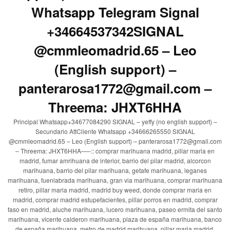
Whatsapp Telegram Signal
+34664537342SIGNAL
@cmmleomadrid.65 – Leo
(English support) –
panterarosa1772@gmail.com –
Threema: JHXT6HHA
Principal Whatsapp+34677084290 SIGNAL – yeffy (no english support) –
Secundario AttCliente Whatsapp +34666265550 SIGNAL
@cmmleomadrid.65 – Leo (English support) – panterarosa1772@gmail.com
– Threema: JHXT6HHA—–:: comprar marihuana madrid, pillar maria en
madrid, fumar amrihuana de interior, barrio del pilar madrid, alcorcon
marihuana, barrio del pilar marihuana, getafe marihuana, leganes
marihuana, fuenlabrada marihuana, gran via marihuana, comprar marihuana
retiro, pillar maria madrid, madrid buy weed, donde comprar maria en
madrid, comprar madrid estupefacientes, pillar porros en madrid, comprar
faso en madrid, aluche marihuana, lucero marihuana, paseo ermita del santo
marihuana, vicente calderon marihuana, plaza de españa marihuana, banco
de españa marihuana, metro de madrid marihuana, pillar maria madrid,