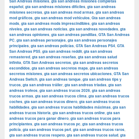
San Andreas misiones
,
gta san andreas misiones completas
español
,
gta san andreas misiones difíciles
,
gta san andreas
misiones secretas
,
gta san andreas mod armas
,
gta san andreas
mod gráficos
,
gta san andreas mod vehículos
,
Gta san andreas
mods
,
gta san andreas mods imprescindibles
,
gta san andreas
niveles
,
gta san andreas noticias
,
gta san andreas novedades
,
gta
san andreas opiniones
,
gta san andreas pandillas
,
GTA San Andreas
PC
,
gta san andreas personajes
,
gta san andreas personajes
principales
,
gta san andreas policías
,
GTA San Andreas PS4
,
GTA
San Andreas PS5
,
gta san andreas reddit
,
gta san andreas
remastered
,
gta san andreas reseñas
,
gta san andreas salud
infinita
,
GTA San Andreas secretos
,
gta san andreas secretos
escondidos
,
gta san andreas secretos mapa
,
gta san andreas
secretos misiones
,
gta san andreas secretos ubicaciones
,
GTA San
Andreas Switch
,
gta san andreas tanque
,
gta san andreas tips y
trucos
,
gta san andreas tráiler
,
gta san andreas triadas
,
gta san
andreas trofeos
,
gta san andreas trucos 2026
,
gta san andreas
trucos armas
,
gta san andreas trucos clima
,
gta san andreas trucos
coches
,
gta san andreas trucos dinero
,
gta san andreas trucos
habilidades
,
gta san andreas trucos habilidades máximas
,
gta san
andreas trucos historia
,
gta san andreas trucos online
,
gta san
andreas trucos para ganar dinero
,
gta san andreas trucos para
principiantes
,
gta san andreas trucos pc
,
gta san andreas trucos
policía
,
gta san andreas trucos ps4
,
gta san andreas trucos raros
,
gta san andreas trucos respeto
,
gta san andreas trucos salud
,
gta