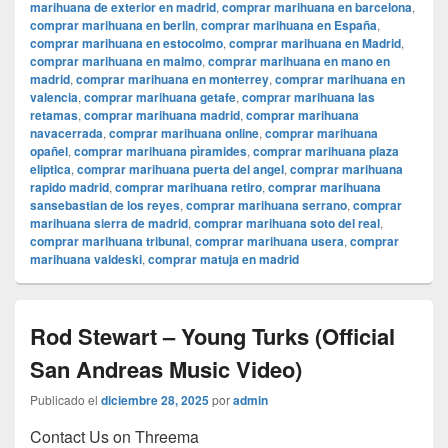
marihuana de exterior en madrid
,
comprar marihuana en barcelona
,
comprar marihuana en berlin
,
comprar marihuana en España
,
comprar marihuana en estocolmo
,
comprar marihuana en Madrid
,
comprar marihuana en malmo
,
comprar marihuana en mano en
madrid
,
comprar marihuana en monterrey
,
comprar marihuana en
valencia
,
comprar marihuana getafe
,
comprar marihuana las
retamas
,
comprar marihuana madrid
,
comprar marihuana
navacerrada
,
comprar marihuana online
,
comprar marihuana
opañel
,
comprar marihuana pìramides
,
comprar marihuana plaza
eliptica
,
comprar marihuana puerta del angel
,
comprar marihuana
rapido madrid
,
comprar marihuana retiro
,
comprar marihuana
sansebastian de los reyes
,
comprar marihuana serrano
,
comprar
marihuana sierra de madrid
,
comprar marihuana soto del real
,
comprar marihuana tribunal
,
comprar marihuana usera
,
comprar
marihuana valdeski
,
comprar matuja en madrid
Rod Stewart – Young Turks (Official
San Andreas Music Video)
Publicado el
diciembre 28, 2025
por
admin
Contact Us on Threema