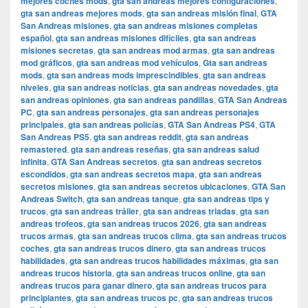
mejores coches mods
,
gta san andreas mejores configuraciones
,
gta san andreas mejores mods
,
gta san andreas misión final
,
GTA
San Andreas misiones
,
gta san andreas misiones completas
español
,
gta san andreas misiones difíciles
,
gta san andreas
misiones secretas
,
gta san andreas mod armas
,
gta san andreas
mod gráficos
,
gta san andreas mod vehículos
,
Gta san andreas
mods
,
gta san andreas mods imprescindibles
,
gta san andreas
niveles
,
gta san andreas noticias
,
gta san andreas novedades
,
gta
san andreas opiniones
,
gta san andreas pandillas
,
GTA San Andreas
PC
,
gta san andreas personajes
,
gta san andreas personajes
principales
,
gta san andreas policías
,
GTA San Andreas PS4
,
GTA
San Andreas PS5
,
gta san andreas reddit
,
gta san andreas
remastered
,
gta san andreas reseñas
,
gta san andreas salud
infinita
,
GTA San Andreas secretos
,
gta san andreas secretos
escondidos
,
gta san andreas secretos mapa
,
gta san andreas
secretos misiones
,
gta san andreas secretos ubicaciones
,
GTA San
Andreas Switch
,
gta san andreas tanque
,
gta san andreas tips y
trucos
,
gta san andreas tráiler
,
gta san andreas triadas
,
gta san
andreas trofeos
,
gta san andreas trucos 2026
,
gta san andreas
trucos armas
,
gta san andreas trucos clima
,
gta san andreas trucos
coches
,
gta san andreas trucos dinero
,
gta san andreas trucos
habilidades
,
gta san andreas trucos habilidades máximas
,
gta san
andreas trucos historia
,
gta san andreas trucos online
,
gta san
andreas trucos para ganar dinero
,
gta san andreas trucos para
principiantes
,
gta san andreas trucos pc
,
gta san andreas trucos