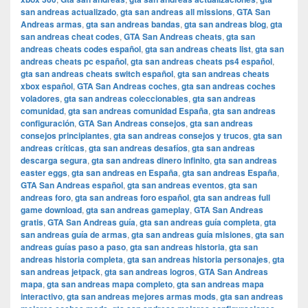
san andreas actualizado
,
gta san andreas all missions
,
GTA San
Andreas armas
,
gta san andreas bandas
,
gta san andreas blog
,
gta
san andreas cheat codes
,
GTA San Andreas cheats
,
gta san
andreas cheats codes español
,
gta san andreas cheats list
,
gta san
andreas cheats pc español
,
gta san andreas cheats ps4 español
,
gta san andreas cheats switch español
,
gta san andreas cheats
xbox español
,
GTA San Andreas coches
,
gta san andreas coches
voladores
,
gta san andreas coleccionables
,
gta san andreas
comunidad
,
gta san andreas comunidad España
,
gta san andreas
configuración
,
GTA San Andreas consejos
,
gta san andreas
consejos principiantes
,
gta san andreas consejos y trucos
,
gta san
andreas críticas
,
gta san andreas desafíos
,
gta san andreas
descarga segura
,
gta san andreas dinero infinito
,
gta san andreas
easter eggs
,
gta san andreas en España
,
gta san andreas España
,
GTA San Andreas español
,
gta san andreas eventos
,
gta san
andreas foro
,
gta san andreas foro español
,
gta san andreas full
game download
,
gta san andreas gameplay
,
GTA San Andreas
gratis
,
GTA San Andreas guía
,
gta san andreas guía completa
,
gta
san andreas guía de armas
,
gta san andreas guía misiones
,
gta san
andreas guías paso a paso
,
gta san andreas historia
,
gta san
andreas historia completa
,
gta san andreas historia personajes
,
gta
san andreas jetpack
,
gta san andreas logros
,
GTA San Andreas
mapa
,
gta san andreas mapa completo
,
gta san andreas mapa
interactivo
,
gta san andreas mejores armas mods
,
gta san andreas