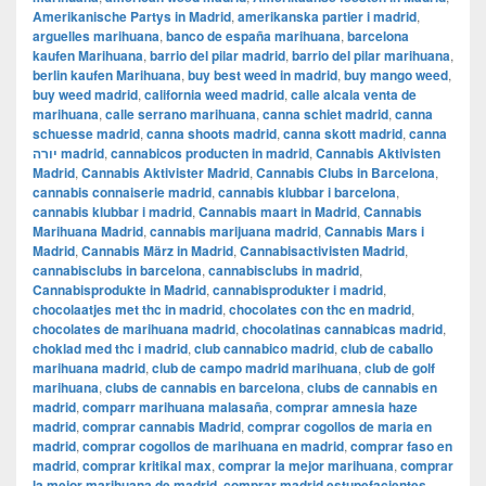
Amerikanische Partys in Madrid
,
amerikanska partier i madrid
,
arguelles marihuana
,
banco de españa marihuana
,
barcelona
kaufen Marihuana
,
barrio del pilar madrid
,
barrio del pilar marihuana
,
berlin kaufen Marihuana
,
buy best weed in madrid
,
buy mango weed
,
buy weed madrid
,
california weed madrid
,
calle alcala venta de
marihuana
,
calle serrano marihuana
,
canna schiet madrid
,
canna
schuesse madrid
,
canna shoots madrid
,
canna skott madrid
,
canna
יורה madrid
,
cannabicos producten in madrid
,
Cannabis Aktivisten
Madrid
,
Cannabis Aktivister Madrid
,
Cannabis Clubs in Barcelona
,
cannabis connaiserie madrid
,
cannabis klubbar i barcelona
,
cannabis klubbar i madrid
,
Cannabis maart in Madrid
,
Cannabis
Marihuana Madrid
,
cannabis marijuana madrid
,
Cannabis Mars i
Madrid
,
Cannabis März in Madrid
,
Cannabisactivisten Madrid
,
cannabisclubs in barcelona
,
cannabisclubs in madrid
,
Cannabisprodukte in Madrid
,
cannabisprodukter i madrid
,
chocolaatjes met thc in madrid
,
chocolates con thc en madrid
,
chocolates de marihuana madrid
,
chocolatinas cannabicas madrid
,
choklad med thc i madrid
,
club cannabico madrid
,
club de caballo
marihuana madrid
,
club de campo madrid marihuana
,
club de golf
marihuana
,
clubs de cannabis en barcelona
,
clubs de cannabis en
madrid
,
comparr marihuana malasaña
,
comprar amnesia haze
madrid
,
comprar cannabis Madrid
,
comprar cogollos de maria en
madrid
,
comprar cogollos de marihuana en madrid
,
comprar faso en
madrid
,
comprar kritikal max
,
comprar la mejor marihuana
,
comprar
la mejor marihuana de madrid
,
comprar madrid estupefacientes
,