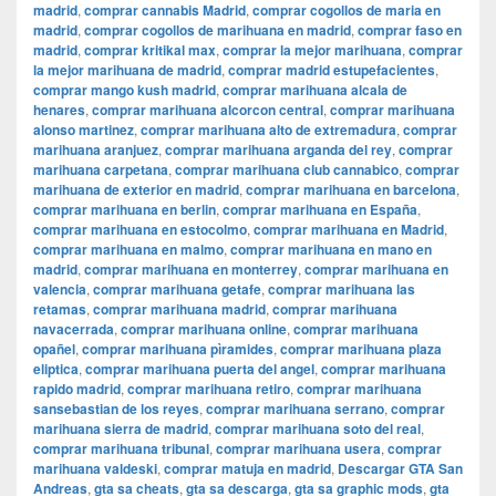
madrid
,
comprar cannabis Madrid
,
comprar cogollos de maria en
madrid
,
comprar cogollos de marihuana en madrid
,
comprar faso en
madrid
,
comprar kritikal max
,
comprar la mejor marihuana
,
comprar
la mejor marihuana de madrid
,
comprar madrid estupefacientes
,
comprar mango kush madrid
,
comprar marihuana alcala de
henares
,
comprar marihuana alcorcon central
,
comprar marihuana
alonso martinez
,
comprar marihuana alto de extremadura
,
comprar
marihuana aranjuez
,
comprar marihuana arganda del rey
,
comprar
marihuana carpetana
,
comprar marihuana club cannabico
,
comprar
marihuana de exterior en madrid
,
comprar marihuana en barcelona
,
comprar marihuana en berlin
,
comprar marihuana en España
,
comprar marihuana en estocolmo
,
comprar marihuana en Madrid
,
comprar marihuana en malmo
,
comprar marihuana en mano en
madrid
,
comprar marihuana en monterrey
,
comprar marihuana en
valencia
,
comprar marihuana getafe
,
comprar marihuana las
retamas
,
comprar marihuana madrid
,
comprar marihuana
navacerrada
,
comprar marihuana online
,
comprar marihuana
opañel
,
comprar marihuana pìramides
,
comprar marihuana plaza
eliptica
,
comprar marihuana puerta del angel
,
comprar marihuana
rapido madrid
,
comprar marihuana retiro
,
comprar marihuana
sansebastian de los reyes
,
comprar marihuana serrano
,
comprar
marihuana sierra de madrid
,
comprar marihuana soto del real
,
comprar marihuana tribunal
,
comprar marihuana usera
,
comprar
marihuana valdeski
,
comprar matuja en madrid
,
Descargar GTA San
Andreas
,
gta sa cheats
,
gta sa descarga
,
gta sa graphic mods
,
gta