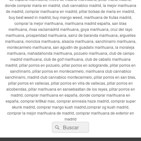
donde comprar maria en madrid, club cannabico madrid, la mejor marihuana
de madrid, comprar marihuana en madrid, pillar bolsas de maria en madrid,
buy best weed in madrid, buy mango weed, marihuana de frutas madrid,
comprar la mejor marihuana, marihuana madrid españa, san blas
marihuana, rivas vaciamadrid marihuana, goya marihuana, cruz del rayo
marihuana, prosperidad marihuana, sainz de baranda marihuana, arguelles
marihuana, moncloa marihuana, alsacia marihuana, sanchinarro marihuana,
montecarmelo marihuana, san agustin de guadalix marihuana, la moraleja
marihuana, mahadahonda marihuana, pozuelo marihuana, club de campo
madrid marihuana, club de golf marihuana, club de caballo marihuana
madrid, pillar porros en pozuelo, pillar porros en sotogrande, pillar porros en
sanchinarro, pillar porros en montecarmelo, marihuana club cannabico
sanchinarro, madrid club cannabico montecarmelo, pillar porros en san blas,
pillar porros en vallecas, pillar porros en villa de vallecas, pillar porros en
alcobendas, pillar marihuana en sansebastian de los reyes, pillar porros en
madrid, comprar marihuana en españa, donde comprar marihuana en
españa, comprar kritikal max, comprar amnesia haze madrid, comprar super
skunk madrid, comprar mango kush madrid,comprar og kush madrid,
comprar la mejor marihuana de madrid, comprar marihuana de exterior en
madrid
Buscar
Buscar
por: