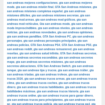
san andreas mejores configuraciones
,
gta san andreas mejores
mods
,
gta san andreas misión final
,
GTA San Andreas misiones
,
gta
san andreas misiones completas español
,
gta san andreas
misiones difíciles
,
gta san andreas misiones secretas
,
gta san
andreas mod armas
,
gta san andreas mod gráficos
,
gta san
andreas mod vehículos
,
Gta san andreas mods
,
gta san andreas
mods imprescindibles
,
gta san andreas niveles
,
gta san andreas
noticias
,
gta san andreas novedades
,
gta san andreas opiniones
,
gta san andreas pandillas
,
GTA San Andreas PC
,
gta san andreas
personajes
,
gta san andreas personajes principales
,
gta san
andreas policías
,
GTA San Andreas PS4
,
GTA San Andreas PS5
,
gta
san andreas reddit
,
gta san andreas remastered
,
gta san andreas
reseñas
,
gta san andreas salud infinita
,
GTA San Andreas secretos
,
gta san andreas secretos escondidos
,
gta san andreas secretos
mapa
,
gta san andreas secretos misiones
,
gta san andreas
secretos ubicaciones
,
GTA San Andreas Switch
,
gta san andreas
tanque
,
gta san andreas tips y trucos
,
gta san andreas tráiler
,
gta
san andreas triadas
,
gta san andreas trofeos
,
gta san andreas
trucos 2026
,
gta san andreas trucos armas
,
gta san andreas trucos
clima
,
gta san andreas trucos coches
,
gta san andreas trucos
dinero
,
gta san andreas trucos habilidades
,
gta san andreas trucos
habilidades máximas
,
gta san andreas trucos historia
,
gta san
andreas trucos online
,
gta san andreas trucos para ganar dinero
,
gta san andreas trucos para principiantes
,
gta san andreas trucos
pc
,
gta san andreas trucos policía
,
gta san andreas trucos ps4
,
gta