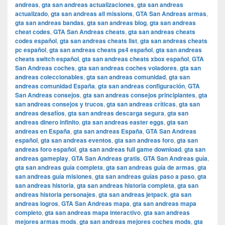
andreas
,
gta san andreas actualizaciones
,
gta san andreas
actualizado
,
gta san andreas all missions
,
GTA San Andreas armas
,
gta san andreas bandas
,
gta san andreas blog
,
gta san andreas
cheat codes
,
GTA San Andreas cheats
,
gta san andreas cheats
codes español
,
gta san andreas cheats list
,
gta san andreas cheats
pc español
,
gta san andreas cheats ps4 español
,
gta san andreas
cheats switch español
,
gta san andreas cheats xbox español
,
GTA
San Andreas coches
,
gta san andreas coches voladores
,
gta san
andreas coleccionables
,
gta san andreas comunidad
,
gta san
andreas comunidad España
,
gta san andreas configuración
,
GTA
San Andreas consejos
,
gta san andreas consejos principiantes
,
gta
san andreas consejos y trucos
,
gta san andreas críticas
,
gta san
andreas desafíos
,
gta san andreas descarga segura
,
gta san
andreas dinero infinito
,
gta san andreas easter eggs
,
gta san
andreas en España
,
gta san andreas España
,
GTA San Andreas
español
,
gta san andreas eventos
,
gta san andreas foro
,
gta san
andreas foro español
,
gta san andreas full game download
,
gta san
andreas gameplay
,
GTA San Andreas gratis
,
GTA San Andreas guía
,
gta san andreas guía completa
,
gta san andreas guía de armas
,
gta
san andreas guía misiones
,
gta san andreas guías paso a paso
,
gta
san andreas historia
,
gta san andreas historia completa
,
gta san
andreas historia personajes
,
gta san andreas jetpack
,
gta san
andreas logros
,
GTA San Andreas mapa
,
gta san andreas mapa
completo
,
gta san andreas mapa interactivo
,
gta san andreas
mejores armas mods
,
gta san andreas mejores coches mods
,
gta