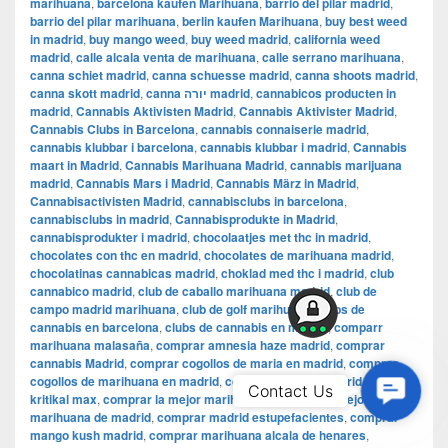
marihuana
,
barcelona kaufen Marihuana
,
barrio del pilar madrid
,
barrio del pilar marihuana
,
berlin kaufen Marihuana
,
buy best weed
in madrid
,
buy mango weed
,
buy weed madrid
,
california weed
madrid
,
calle alcala venta de marihuana
,
calle serrano marihuana
,
canna schiet madrid
,
canna schuesse madrid
,
canna shoots madrid
,
canna skott madrid
,
canna יורה madrid
,
cannabicos producten in
madrid
,
Cannabis Aktivisten Madrid
,
Cannabis Aktivister Madrid
,
Cannabis Clubs in Barcelona
,
cannabis connaiserie madrid
,
cannabis klubbar i barcelona
,
cannabis klubbar i madrid
,
Cannabis
maart in Madrid
,
Cannabis Marihuana Madrid
,
cannabis marijuana
madrid
,
Cannabis Mars i Madrid
,
Cannabis März in Madrid
,
Cannabisactivisten Madrid
,
cannabisclubs in barcelona
,
cannabisclubs in madrid
,
Cannabisprodukte in Madrid
,
cannabisprodukter i madrid
,
chocolaatjes met thc in madrid
,
chocolates con thc en madrid
,
chocolates de marihuana madrid
,
chocolatinas cannabicas madrid
,
choklad med thc i madrid
,
club
cannabico madrid
,
club de caballo marihuana madrid
,
club de
campo madrid marihuana
,
club de golf marihuana
,
clubs de
cannabis en barcelona
,
clubs de cannabis en madrid
,
comparr
marihuana malasaña
,
comprar amnesia haze madrid
,
comprar
cannabis Madrid
,
comprar cogollos de maria en madrid
,
comprar
cogollos de marihuana en madrid
,
comprar faso en madrid
,
comprar
Contac
Contact Us
kritikal max
,
comprar la mejor marihuana
,
comprar la mejor
Us
marihuana de madrid
,
comprar madrid estupefacientes
,
comprar
mango kush madrid
,
comprar marihuana alcala de henares
,