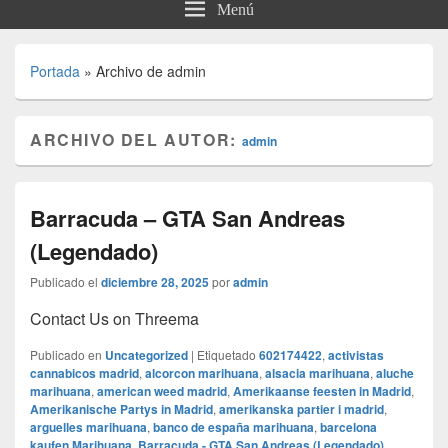
Menú
Portada
»
Archivo de admin
ARCHIVO DEL AUTOR:
admin
Barracuda – GTA San Andreas
(Legendado)
Publicado el
diciembre 28, 2025
por
admin
Contact Us on Threema
Publicado en
Uncategorized
|
Etiquetado
602174422
,
activistas
cannabicos madrid
,
alcorcon marihuana
,
alsacia marihuana
,
aluche
marihuana
,
american weed madrid
,
Amerikaanse feesten in Madrid
,
Amerikanische Partys in Madrid
,
amerikanska partier i madrid
,
arguelles marihuana
,
banco de españa marihuana
,
barcelona
kaufen Marihuana
,
Barracuda - GTA San Andreas (Legendado)
,