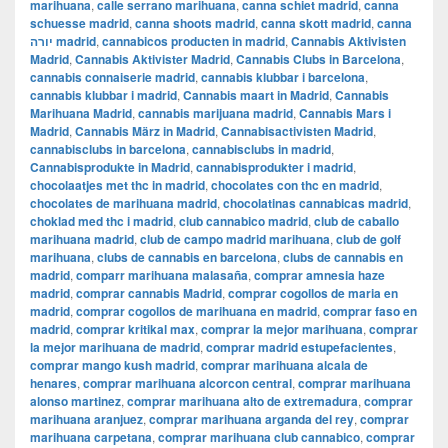
marihuana
,
calle serrano marihuana
,
canna schiet madrid
,
canna
schuesse madrid
,
canna shoots madrid
,
canna skott madrid
,
canna
יורה madrid
,
cannabicos producten in madrid
,
Cannabis Aktivisten
Madrid
,
Cannabis Aktivister Madrid
,
Cannabis Clubs in Barcelona
,
cannabis connaiserie madrid
,
cannabis klubbar i barcelona
,
cannabis klubbar i madrid
,
Cannabis maart in Madrid
,
Cannabis
Marihuana Madrid
,
cannabis marijuana madrid
,
Cannabis Mars i
Madrid
,
Cannabis März in Madrid
,
Cannabisactivisten Madrid
,
cannabisclubs in barcelona
,
cannabisclubs in madrid
,
Cannabisprodukte in Madrid
,
cannabisprodukter i madrid
,
chocolaatjes met thc in madrid
,
chocolates con thc en madrid
,
chocolates de marihuana madrid
,
chocolatinas cannabicas madrid
,
choklad med thc i madrid
,
club cannabico madrid
,
club de caballo
marihuana madrid
,
club de campo madrid marihuana
,
club de golf
marihuana
,
clubs de cannabis en barcelona
,
clubs de cannabis en
madrid
,
comparr marihuana malasaña
,
comprar amnesia haze
madrid
,
comprar cannabis Madrid
,
comprar cogollos de maria en
madrid
,
comprar cogollos de marihuana en madrid
,
comprar faso en
madrid
,
comprar kritikal max
,
comprar la mejor marihuana
,
comprar
la mejor marihuana de madrid
,
comprar madrid estupefacientes
,
comprar mango kush madrid
,
comprar marihuana alcala de
henares
,
comprar marihuana alcorcon central
,
comprar marihuana
alonso martinez
,
comprar marihuana alto de extremadura
,
comprar
marihuana aranjuez
,
comprar marihuana arganda del rey
,
comprar
marihuana carpetana
,
comprar marihuana club cannabico
,
comprar