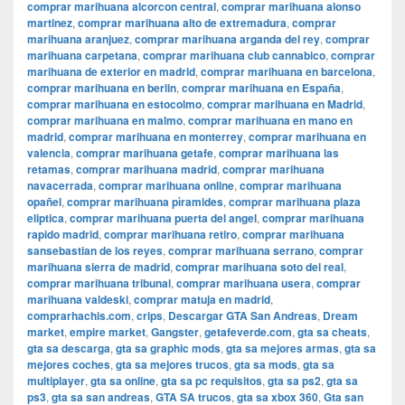
comprar marihuana alcorcon central
,
comprar marihuana alonso
martinez
,
comprar marihuana alto de extremadura
,
comprar
marihuana aranjuez
,
comprar marihuana arganda del rey
,
comprar
marihuana carpetana
,
comprar marihuana club cannabico
,
comprar
marihuana de exterior en madrid
,
comprar marihuana en barcelona
,
comprar marihuana en berlin
,
comprar marihuana en España
,
comprar marihuana en estocolmo
,
comprar marihuana en Madrid
,
comprar marihuana en malmo
,
comprar marihuana en mano en
madrid
,
comprar marihuana en monterrey
,
comprar marihuana en
valencia
,
comprar marihuana getafe
,
comprar marihuana las
retamas
,
comprar marihuana madrid
,
comprar marihuana
navacerrada
,
comprar marihuana online
,
comprar marihuana
opañel
,
comprar marihuana pìramides
,
comprar marihuana plaza
eliptica
,
comprar marihuana puerta del angel
,
comprar marihuana
rapido madrid
,
comprar marihuana retiro
,
comprar marihuana
sansebastian de los reyes
,
comprar marihuana serrano
,
comprar
marihuana sierra de madrid
,
comprar marihuana soto del real
,
comprar marihuana tribunal
,
comprar marihuana usera
,
comprar
marihuana valdeski
,
comprar matuja en madrid
,
comprarhachis.com
,
crips
,
Descargar GTA San Andreas
,
Dream
market
,
empire market
,
Gangster
,
getafeverde.com
,
gta sa cheats
,
gta sa descarga
,
gta sa graphic mods
,
gta sa mejores armas
,
gta sa
mejores coches
,
gta sa mejores trucos
,
gta sa mods
,
gta sa
multiplayer
,
gta sa online
,
gta sa pc requisitos
,
gta sa ps2
,
gta sa
ps3
,
gta sa san andreas
,
GTA SA trucos
,
gta sa xbox 360
,
Gta san