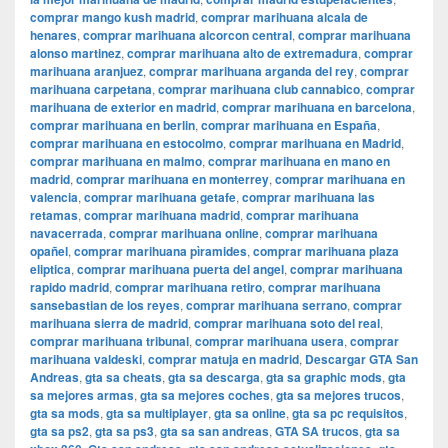
comprar mango kush madrid
,
comprar marihuana alcala de
henares
,
comprar marihuana alcorcon central
,
comprar marihuana
alonso martinez
,
comprar marihuana alto de extremadura
,
comprar
marihuana aranjuez
,
comprar marihuana arganda del rey
,
comprar
marihuana carpetana
,
comprar marihuana club cannabico
,
comprar
marihuana de exterior en madrid
,
comprar marihuana en barcelona
,
comprar marihuana en berlin
,
comprar marihuana en España
,
comprar marihuana en estocolmo
,
comprar marihuana en Madrid
,
comprar marihuana en malmo
,
comprar marihuana en mano en
madrid
,
comprar marihuana en monterrey
,
comprar marihuana en
valencia
,
comprar marihuana getafe
,
comprar marihuana las
retamas
,
comprar marihuana madrid
,
comprar marihuana
navacerrada
,
comprar marihuana online
,
comprar marihuana
opañel
,
comprar marihuana pìramides
,
comprar marihuana plaza
eliptica
,
comprar marihuana puerta del angel
,
comprar marihuana
rapido madrid
,
comprar marihuana retiro
,
comprar marihuana
sansebastian de los reyes
,
comprar marihuana serrano
,
comprar
marihuana sierra de madrid
,
comprar marihuana soto del real
,
comprar marihuana tribunal
,
comprar marihuana usera
,
comprar
marihuana valdeski
,
comprar matuja en madrid
,
Descargar GTA San
Andreas
,
gta sa cheats
,
gta sa descarga
,
gta sa graphic mods
,
gta
sa mejores armas
,
gta sa mejores coches
,
gta sa mejores trucos
,
gta sa mods
,
gta sa multiplayer
,
gta sa online
,
gta sa pc requisitos
,
gta sa ps2
,
gta sa ps3
,
gta sa san andreas
,
GTA SA trucos
,
gta sa