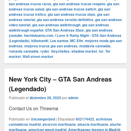
san andreas trucos raros
,
gta san andreas trucos respeto
,
gta san
andreas trucos salud
,
gta san andreas trucos switch
,
gta san
andreas trucos tráfico
,
gta san andreas trucos xbox
,
gta san
andreas tutorial
,
gta san andreas versión definitiva
,
gta san andreas
video tutorial
,
gta san andreas walkthrough
,
gta san andreas
walkthrough español
,
GTA San Andreas Xbox
,
gta san andreas
youtube
,
hachisbueno.com
,
I Love A Rainy Night - GTA San Andreas
(Legendado)
,
killumaniti
,
Los santos
,
MC Eiht
,
mejores mods gta san
andreas
,
mejores trucos gta san andreas
,
moldavia cannabis
,
romania cannabis
,
ryder
,
Seychelles
,
shadow market
,
tor
,
Tor
market
,
Wall street market
New York City – GTA San Andreas
(Legendado)
Publicado el
diciembre 28, 2025
por
admin
Contact Us on Threema
Publicado en
Uncategorized
|
Etiquetado
602174422
,
activistas
cannabicos madrid
,
alcorcon marihuana
,
alsacia marihuana
,
aluche
marihuana
,
american weed madrid
,
Amerikaanse feesten in Madrid
,