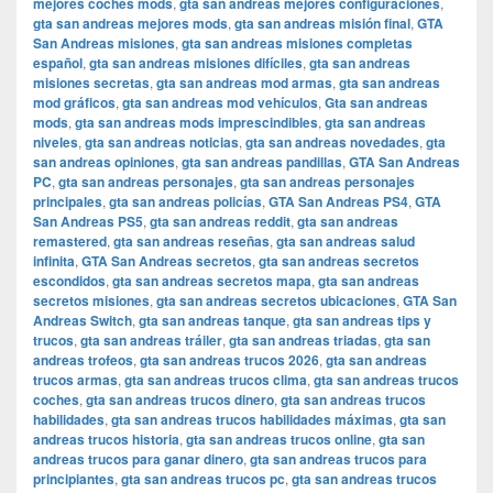
mejores coches mods
,
gta san andreas mejores configuraciones
,
gta san andreas mejores mods
,
gta san andreas misión final
,
GTA
San Andreas misiones
,
gta san andreas misiones completas
español
,
gta san andreas misiones difíciles
,
gta san andreas
misiones secretas
,
gta san andreas mod armas
,
gta san andreas
mod gráficos
,
gta san andreas mod vehículos
,
Gta san andreas
mods
,
gta san andreas mods imprescindibles
,
gta san andreas
niveles
,
gta san andreas noticias
,
gta san andreas novedades
,
gta
san andreas opiniones
,
gta san andreas pandillas
,
GTA San Andreas
PC
,
gta san andreas personajes
,
gta san andreas personajes
principales
,
gta san andreas policías
,
GTA San Andreas PS4
,
GTA
San Andreas PS5
,
gta san andreas reddit
,
gta san andreas
remastered
,
gta san andreas reseñas
,
gta san andreas salud
infinita
,
GTA San Andreas secretos
,
gta san andreas secretos
escondidos
,
gta san andreas secretos mapa
,
gta san andreas
secretos misiones
,
gta san andreas secretos ubicaciones
,
GTA San
Andreas Switch
,
gta san andreas tanque
,
gta san andreas tips y
trucos
,
gta san andreas tráiler
,
gta san andreas triadas
,
gta san
andreas trofeos
,
gta san andreas trucos 2026
,
gta san andreas
trucos armas
,
gta san andreas trucos clima
,
gta san andreas trucos
coches
,
gta san andreas trucos dinero
,
gta san andreas trucos
habilidades
,
gta san andreas trucos habilidades máximas
,
gta san
andreas trucos historia
,
gta san andreas trucos online
,
gta san
andreas trucos para ganar dinero
,
gta san andreas trucos para
principiantes
,
gta san andreas trucos pc
,
gta san andreas trucos