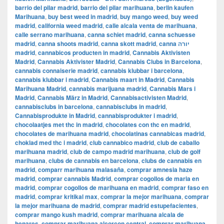
barrio del pilar madrid
,
barrio del pilar marihuana
,
berlin kaufen
Marihuana
,
buy best weed in madrid
,
buy mango weed
,
buy weed
madrid
,
california weed madrid
,
calle alcala venta de marihuana
,
calle serrano marihuana
,
canna schiet madrid
,
canna schuesse
madrid
,
canna shoots madrid
,
canna skott madrid
,
canna יורה
madrid
,
cannabicos producten in madrid
,
Cannabis Aktivisten
Madrid
,
Cannabis Aktivister Madrid
,
Cannabis Clubs in Barcelona
,
cannabis connaiserie madrid
,
cannabis klubbar i barcelona
,
cannabis klubbar i madrid
,
Cannabis maart in Madrid
,
Cannabis
Marihuana Madrid
,
cannabis marijuana madrid
,
Cannabis Mars i
Madrid
,
Cannabis März in Madrid
,
Cannabisactivisten Madrid
,
cannabisclubs in barcelona
,
cannabisclubs in madrid
,
Cannabisprodukte in Madrid
,
cannabisprodukter i madrid
,
chocolaatjes met thc in madrid
,
chocolates con thc en madrid
,
chocolates de marihuana madrid
,
chocolatinas cannabicas madrid
,
choklad med thc i madrid
,
club cannabico madrid
,
club de caballo
marihuana madrid
,
club de campo madrid marihuana
,
club de golf
marihuana
,
clubs de cannabis en barcelona
,
clubs de cannabis en
madrid
,
comparr marihuana malasaña
,
comprar amnesia haze
madrid
,
comprar cannabis Madrid
,
comprar cogollos de maria en
madrid
,
comprar cogollos de marihuana en madrid
,
comprar faso en
madrid
,
comprar kritikal max
,
comprar la mejor marihuana
,
comprar
la mejor marihuana de madrid
,
comprar madrid estupefacientes
,
comprar mango kush madrid
,
comprar marihuana alcala de
henares
,
comprar marihuana alcorcon central
,
comprar marihuana