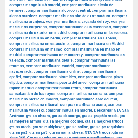
comprar mango kush madrid
,
comprar marihuana alcala de
henares
,
comprar marihuana alcorcon central
,
comprar marihuana
alonso martinez
,
comprar marihuana alto de extremadura
,
comprar
marihuana aranjuez
,
comprar marihuana arganda del rey
,
comprar
marihuana carpetana
,
comprar marihuana club cannabico
,
comprar
marihuana de exterior en madrid
,
comprar marihuana en barcelona
,
comprar marihuana en berlin
,
comprar marihuana en España
,
comprar marihuana en estocolmo
,
comprar marihuana en Madrid
,
comprar marihuana en malmo
,
comprar marihuana en mano en
madrid
,
comprar marihuana en monterrey
,
comprar marihuana en
valencia
,
comprar marihuana getafe
,
comprar marihuana las
retamas
,
comprar marihuana madrid
,
comprar marihuana
navacerrada
,
comprar marihuana online
,
comprar marihuana
opañel
,
comprar marihuana pìramides
,
comprar marihuana plaza
eliptica
,
comprar marihuana puerta del angel
,
comprar marihuana
rapido madrid
,
comprar marihuana retiro
,
comprar marihuana
sansebastian de los reyes
,
comprar marihuana serrano
,
comprar
marihuana sierra de madrid
,
comprar marihuana soto del real
,
comprar marihuana tribunal
,
comprar marihuana usera
,
comprar
marihuana valdeski
,
comprar matuja en madrid
,
Descargar GTA San
Andreas
,
gta sa cheats
,
gta sa descarga
,
gta sa graphic mods
,
gta
sa mejores armas
,
gta sa mejores coches
,
gta sa mejores trucos
,
gta sa mods
,
gta sa multiplayer
,
gta sa online
,
gta sa pc requisitos
,
gta sa ps2
,
gta sa ps3
,
gta sa san andreas
,
GTA SA trucos
,
gta sa
xbox 360
,
Gta san andreas
,
gta san andreas actualizaciones
,
gta