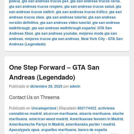
policía
,
gta san andreas trucos ps4
,
gta san andreas trucos raros
,
gta san andreas trucos respeto
,
gta san andreas trucos salud
,
gta
san andreas trucos switch
,
gta san andreas trucos tráfico
,
gta san
andreas trucos xbox
,
gta san andreas tutorial
,
gta san andreas
versión definitiva
,
gta san andreas video tutorial
,
gta san andreas
walkthrough
,
gta san andreas walkthrough español
,
GTA San
Andreas Xbox
,
gta san andreas youtube
,
mejores mods gta san
andreas
,
mejores trucos gta san andreas
,
New York City - GTA San
Andreas (Legendado)
One Step Forward – GTA San
Andreas (Legendado)
Publicado el
diciembre 28, 2025
por
admin
Contact Us on Threema
Publicado en
Uncategorized
|
Etiquetado
602174422
,
activistas
cannabicos madrid
,
alcorcon marihuana
,
alsacia marihuana
,
aluche
marihuana
,
american weed madrid
,
Amerikaanse feesten in Madrid
,
Amerikanische Partys in Madrid
,
amerikanska partier i madrid
,
Apocalypsis opus
,
arguelles marihuana
,
banco de españa