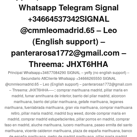
Whatsapp Telegram Signal
+34664537342SIGNAL
@cmmleomadrid.65 – Leo
(English support) –
panterarosa1772@gmail.com –
Threema: JHXT6HHA
Principal Whatsapp+34677084290 SIGNAL – yeffy (no english support) –
Secundario AttCliente Whatsapp +34666265550 SIGNAL
@cmmleomadrid.65 – Leo (English support) – panterarosa1772@gmail.com
– Threema: JHXT6HHA—–:: comprar marihuana madrid, pillar maria en
madrid, fumar amrihuana de interior, barrio del pilar madrid, alcorcon
marihuana, barrio del pilar marihuana, getafe marihuana, leganes
marihuana, fuenlabrada marihuana, gran via marihuana, comprar marihuana
retiro, pillar maria madrid, madrid buy weed, donde comprar maria en
madrid, comprar madrid estupefacientes, pillar porros en madrid, comprar
faso en madrid, aluche marihuana, lucero marihuana, paseo ermita del santo
marihuana, vicente calderon marihuana, plaza de españa marihuana, banco
de españa marihuana, metro de madrid marihuana, pillar maria madrid,