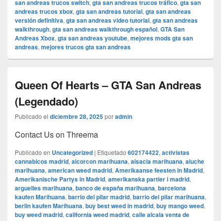
san andreas trucos switch
,
gta san andreas trucos tráfico
,
gta san
andreas trucos xbox
,
gta san andreas tutorial
,
gta san andreas
versión definitiva
,
gta san andreas video tutorial
,
gta san andreas
walkthrough
,
gta san andreas walkthrough español
,
GTA San
Andreas Xbox
,
gta san andreas youtube
,
mejores mods gta san
andreas
,
mejores trucos gta san andreas
Queen Of Hearts – GTA San Andreas
(Legendado)
Publicado el
diciembre 28, 2025
por
admin
Contact Us on Threema
Publicado en
Uncategorized
|
Etiquetado
602174422
,
activistas
cannabicos madrid
,
alcorcon marihuana
,
alsacia marihuana
,
aluche
marihuana
,
american weed madrid
,
Amerikaanse feesten in Madrid
,
Amerikanische Partys in Madrid
,
amerikanska partier i madrid
,
arguelles marihuana
,
banco de españa marihuana
,
barcelona
kaufen Marihuana
,
barrio del pilar madrid
,
barrio del pilar marihuana
,
berlin kaufen Marihuana
,
buy best weed in madrid
,
buy mango weed
,
buy weed madrid
,
california weed madrid
,
calle alcala venta de