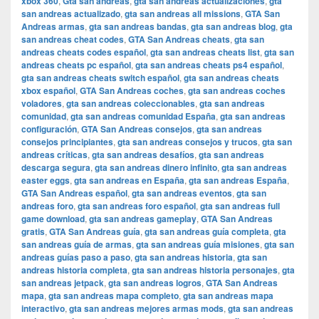
xbox 360
,
Gta san andreas
,
gta san andreas actualizaciones
,
gta
san andreas actualizado
,
gta san andreas all missions
,
GTA San
Andreas armas
,
gta san andreas bandas
,
gta san andreas blog
,
gta
san andreas cheat codes
,
GTA San Andreas cheats
,
gta san
andreas cheats codes español
,
gta san andreas cheats list
,
gta san
andreas cheats pc español
,
gta san andreas cheats ps4 español
,
gta san andreas cheats switch español
,
gta san andreas cheats
xbox español
,
GTA San Andreas coches
,
gta san andreas coches
voladores
,
gta san andreas coleccionables
,
gta san andreas
comunidad
,
gta san andreas comunidad España
,
gta san andreas
configuración
,
GTA San Andreas consejos
,
gta san andreas
consejos principiantes
,
gta san andreas consejos y trucos
,
gta san
andreas críticas
,
gta san andreas desafíos
,
gta san andreas
descarga segura
,
gta san andreas dinero infinito
,
gta san andreas
easter eggs
,
gta san andreas en España
,
gta san andreas España
,
GTA San Andreas español
,
gta san andreas eventos
,
gta san
andreas foro
,
gta san andreas foro español
,
gta san andreas full
game download
,
gta san andreas gameplay
,
GTA San Andreas
gratis
,
GTA San Andreas guía
,
gta san andreas guía completa
,
gta
san andreas guía de armas
,
gta san andreas guía misiones
,
gta san
andreas guías paso a paso
,
gta san andreas historia
,
gta san
andreas historia completa
,
gta san andreas historia personajes
,
gta
san andreas jetpack
,
gta san andreas logros
,
GTA San Andreas
mapa
,
gta san andreas mapa completo
,
gta san andreas mapa
interactivo
,
gta san andreas mejores armas mods
,
gta san andreas