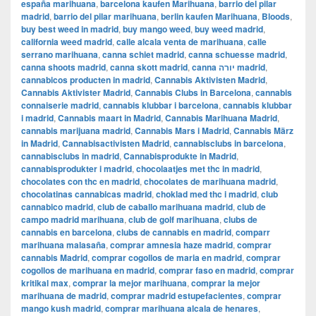
españa marihuana
,
barcelona kaufen Marihuana
,
barrio del pilar
madrid
,
barrio del pilar marihuana
,
berlin kaufen Marihuana
,
Bloods
,
buy best weed in madrid
,
buy mango weed
,
buy weed madrid
,
california weed madrid
,
calle alcala venta de marihuana
,
calle
serrano marihuana
,
canna schiet madrid
,
canna schuesse madrid
,
canna shoots madrid
,
canna skott madrid
,
canna יורה madrid
,
cannabicos producten in madrid
,
Cannabis Aktivisten Madrid
,
Cannabis Aktivister Madrid
,
Cannabis Clubs in Barcelona
,
cannabis
connaiserie madrid
,
cannabis klubbar i barcelona
,
cannabis klubbar
i madrid
,
Cannabis maart in Madrid
,
Cannabis Marihuana Madrid
,
cannabis marijuana madrid
,
Cannabis Mars i Madrid
,
Cannabis März
in Madrid
,
Cannabisactivisten Madrid
,
cannabisclubs in barcelona
,
cannabisclubs in madrid
,
Cannabisprodukte in Madrid
,
cannabisprodukter i madrid
,
chocolaatjes met thc in madrid
,
chocolates con thc en madrid
,
chocolates de marihuana madrid
,
chocolatinas cannabicas madrid
,
choklad med thc i madrid
,
club
cannabico madrid
,
club de caballo marihuana madrid
,
club de
campo madrid marihuana
,
club de golf marihuana
,
clubs de
cannabis en barcelona
,
clubs de cannabis en madrid
,
comparr
marihuana malasaña
,
comprar amnesia haze madrid
,
comprar
cannabis Madrid
,
comprar cogollos de maria en madrid
,
comprar
cogollos de marihuana en madrid
,
comprar faso en madrid
,
comprar
kritikal max
,
comprar la mejor marihuana
,
comprar la mejor
marihuana de madrid
,
comprar madrid estupefacientes
,
comprar
mango kush madrid
,
comprar marihuana alcala de henares
,