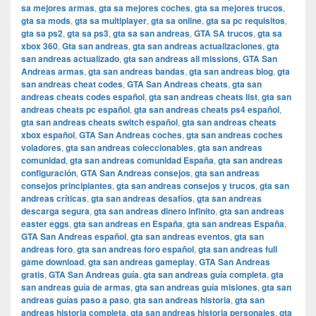
sa mejores armas
,
gta sa mejores coches
,
gta sa mejores trucos
,
gta sa mods
,
gta sa multiplayer
,
gta sa online
,
gta sa pc requisitos
,
gta sa ps2
,
gta sa ps3
,
gta sa san andreas
,
GTA SA trucos
,
gta sa
xbox 360
,
Gta san andreas
,
gta san andreas actualizaciones
,
gta
san andreas actualizado
,
gta san andreas all missions
,
GTA San
Andreas armas
,
gta san andreas bandas
,
gta san andreas blog
,
gta
san andreas cheat codes
,
GTA San Andreas cheats
,
gta san
andreas cheats codes español
,
gta san andreas cheats list
,
gta san
andreas cheats pc español
,
gta san andreas cheats ps4 español
,
gta san andreas cheats switch español
,
gta san andreas cheats
xbox español
,
GTA San Andreas coches
,
gta san andreas coches
voladores
,
gta san andreas coleccionables
,
gta san andreas
comunidad
,
gta san andreas comunidad España
,
gta san andreas
configuración
,
GTA San Andreas consejos
,
gta san andreas
consejos principiantes
,
gta san andreas consejos y trucos
,
gta san
andreas críticas
,
gta san andreas desafíos
,
gta san andreas
descarga segura
,
gta san andreas dinero infinito
,
gta san andreas
easter eggs
,
gta san andreas en España
,
gta san andreas España
,
GTA San Andreas español
,
gta san andreas eventos
,
gta san
andreas foro
,
gta san andreas foro español
,
gta san andreas full
game download
,
gta san andreas gameplay
,
GTA San Andreas
gratis
,
GTA San Andreas guía
,
gta san andreas guía completa
,
gta
san andreas guía de armas
,
gta san andreas guía misiones
,
gta san
andreas guías paso a paso
,
gta san andreas historia
,
gta san
andreas historia completa
,
gta san andreas historia personajes
,
gta