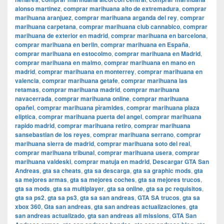
alonso martinez
,
comprar marihuana alto de extremadura
,
comprar
marihuana aranjuez
,
comprar marihuana arganda del rey
,
comprar
marihuana carpetana
,
comprar marihuana club cannabico
,
comprar
marihuana de exterior en madrid
,
comprar marihuana en barcelona
,
comprar marihuana en berlin
,
comprar marihuana en España
,
comprar marihuana en estocolmo
,
comprar marihuana en Madrid
,
comprar marihuana en malmo
,
comprar marihuana en mano en
madrid
,
comprar marihuana en monterrey
,
comprar marihuana en
valencia
,
comprar marihuana getafe
,
comprar marihuana las
retamas
,
comprar marihuana madrid
,
comprar marihuana
navacerrada
,
comprar marihuana online
,
comprar marihuana
opañel
,
comprar marihuana pìramides
,
comprar marihuana plaza
eliptica
,
comprar marihuana puerta del angel
,
comprar marihuana
rapido madrid
,
comprar marihuana retiro
,
comprar marihuana
sansebastian de los reyes
,
comprar marihuana serrano
,
comprar
marihuana sierra de madrid
,
comprar marihuana soto del real
,
comprar marihuana tribunal
,
comprar marihuana usera
,
comprar
marihuana valdeski
,
comprar matuja en madrid
,
Descargar GTA San
Andreas
,
gta sa cheats
,
gta sa descarga
,
gta sa graphic mods
,
gta
sa mejores armas
,
gta sa mejores coches
,
gta sa mejores trucos
,
gta sa mods
,
gta sa multiplayer
,
gta sa online
,
gta sa pc requisitos
,
gta sa ps2
,
gta sa ps3
,
gta sa san andreas
,
GTA SA trucos
,
gta sa
xbox 360
,
Gta san andreas
,
gta san andreas actualizaciones
,
gta
san andreas actualizado
,
gta san andreas all missions
,
GTA San