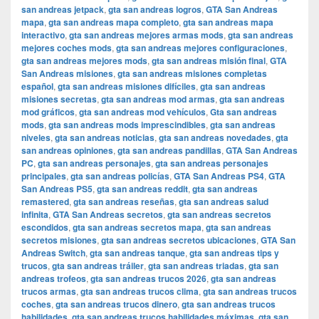
san andreas jetpack
,
gta san andreas logros
,
GTA San Andreas
mapa
,
gta san andreas mapa completo
,
gta san andreas mapa
interactivo
,
gta san andreas mejores armas mods
,
gta san andreas
mejores coches mods
,
gta san andreas mejores configuraciones
,
gta san andreas mejores mods
,
gta san andreas misión final
,
GTA
San Andreas misiones
,
gta san andreas misiones completas
español
,
gta san andreas misiones difíciles
,
gta san andreas
misiones secretas
,
gta san andreas mod armas
,
gta san andreas
mod gráficos
,
gta san andreas mod vehículos
,
Gta san andreas
mods
,
gta san andreas mods imprescindibles
,
gta san andreas
niveles
,
gta san andreas noticias
,
gta san andreas novedades
,
gta
san andreas opiniones
,
gta san andreas pandillas
,
GTA San Andreas
PC
,
gta san andreas personajes
,
gta san andreas personajes
principales
,
gta san andreas policías
,
GTA San Andreas PS4
,
GTA
San Andreas PS5
,
gta san andreas reddit
,
gta san andreas
remastered
,
gta san andreas reseñas
,
gta san andreas salud
infinita
,
GTA San Andreas secretos
,
gta san andreas secretos
escondidos
,
gta san andreas secretos mapa
,
gta san andreas
secretos misiones
,
gta san andreas secretos ubicaciones
,
GTA San
Andreas Switch
,
gta san andreas tanque
,
gta san andreas tips y
trucos
,
gta san andreas tráiler
,
gta san andreas triadas
,
gta san
andreas trofeos
,
gta san andreas trucos 2026
,
gta san andreas
trucos armas
,
gta san andreas trucos clima
,
gta san andreas trucos
coches
,
gta san andreas trucos dinero
,
gta san andreas trucos
habilidades
,
gta san andreas trucos habilidades máximas
,
gta san