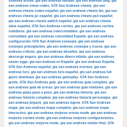
Andreas armas
,
gta san andreas bandas
,
gta san andreas blog
,
gta
san andreas cheat codes
,
GTA San Andreas cheats
,
gta san
andreas cheats codes español
,
gta san andreas cheats list
,
gta san
andreas cheats pc español
,
gta san andreas cheats ps4 español
,
gta san andreas cheats switch español
,
gta san andreas cheats
xbox español
,
GTA San Andreas coches
,
gta san andreas coches
voladores
,
gta san andreas coleccionables
,
gta san andreas
comunidad
,
gta san andreas comunidad España
,
gta san andreas
configuración
,
GTA San Andreas consejos
,
gta san andreas
consejos principiantes
,
gta san andreas consejos y trucos
,
gta san
andreas críticas
,
gta san andreas desafíos
,
gta san andreas
descarga segura
,
gta san andreas dinero infinito
,
gta san andreas
easter eggs
,
gta san andreas en España
,
gta san andreas España
,
GTA San Andreas español
,
gta san andreas eventos
,
gta san
andreas foro
,
gta san andreas foro español
,
gta san andreas full
game download
,
gta san andreas gameplay
,
GTA San Andreas
gratis
,
GTA San Andreas guía
,
gta san andreas guía completa
,
gta
san andreas guía de armas
,
gta san andreas guía misiones
,
gta san
andreas guías paso a paso
,
gta san andreas historia
,
gta san
andreas historia completa
,
gta san andreas historia personajes
,
gta
san andreas jetpack
,
gta san andreas logros
,
GTA San Andreas
mapa
,
gta san andreas mapa completo
,
gta san andreas mapa
interactivo
,
gta san andreas mejores armas mods
,
gta san andreas
mejores coches mods
,
gta san andreas mejores configuraciones
,
gta san andreas mejores mods
,
gta san andreas misión final
,
GTA