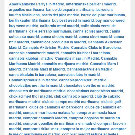
Amerikanische Partys in Madrid
,
amerikanska partier i madrid
,
arguelles marihuana
,
banco de españa marihuana
,
barcelona
kaufen Marihuana
,
barrio del pilar madrid
,
barrio del pilar marihuana
,
berlin kaufen Marihuana
,
buy best weed in madrid
,
buy mango weed
,
buy weed madrid
,
california weed madrid
,
calle alcala venta de
marihuana
,
calle serrano marihuana
,
canna schiet madrid
,
canna
schuesse madrid
,
canna shoots madrid
,
canna skott madrid
,
canna
יורה madrid
,
cannabicos producten in madrid
,
Cannabis Aktivisten
Madrid
,
Cannabis Aktivister Madrid
,
Cannabis Clubs in Barcelona
,
cannabis connaiserie madrid
,
cannabis klubbar i barcelona
,
cannabis klubbar i madrid
,
Cannabis maart in Madrid
,
Cannabis
Marihuana Madrid
,
cannabis marijuana madrid
,
Cannabis Mars i
Madrid
,
Cannabis März in Madrid
,
Cannabisactivisten Madrid
,
cannabisclubs in barcelona
,
cannabisclubs in madrid
,
Cannabisprodukte in Madrid
,
cannabisprodukter i madrid
,
chocolaatjes met thc in madrid
,
chocolates con thc en madrid
,
chocolates de marihuana madrid
,
chocolatinas cannabicas madrid
,
choklad med thc i madrid
,
club cannabico madrid
,
club de caballo
marihuana madrid
,
club de campo madrid marihuana
,
club de golf
marihuana
,
clubs de cannabis en barcelona
,
clubs de cannabis en
madrid
,
comparr marihuana malasaña
,
comprar amnesia haze
madrid
,
comprar cannabis Madrid
,
comprar cogollos de maria en
madrid
,
comprar cogollos de marihuana en madrid
,
comprar faso en
madrid
,
comprar kritikal max
,
comprar la mejor marihuana
,
comprar
la mejor marihuana de madrid
,
comprar madrid estupefacientes
,