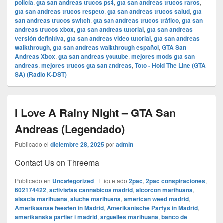
policía
,
gta san andreas trucos ps4
,
gta san andreas trucos raros
,
gta san andreas trucos respeto
,
gta san andreas trucos salud
,
gta
san andreas trucos switch
,
gta san andreas trucos tráfico
,
gta san
andreas trucos xbox
,
gta san andreas tutorial
,
gta san andreas
versión definitiva
,
gta san andreas video tutorial
,
gta san andreas
walkthrough
,
gta san andreas walkthrough español
,
GTA San
Andreas Xbox
,
gta san andreas youtube
,
mejores mods gta san
andreas
,
mejores trucos gta san andreas
,
Toto - Hold The Line (GTA
SA) (Radio K-DST)
I Love A Rainy Night – GTA San
Andreas (Legendado)
Publicado el
diciembre 28, 2025
por
admin
Contact Us on Threema
Publicado en
Uncategorized
|
Etiquetado
2pac
,
2pac conspiraciones
,
602174422
,
activistas cannabicos madrid
,
alcorcon marihuana
,
alsacia marihuana
,
aluche marihuana
,
american weed madrid
,
Amerikaanse feesten in Madrid
,
Amerikanische Partys in Madrid
,
amerikanska partier i madrid
,
arguelles marihuana
,
banco de