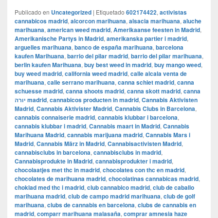
Publicado en
Uncategorized
|
Etiquetado
602174422
,
activistas
cannabicos madrid
,
alcorcon marihuana
,
alsacia marihuana
,
aluche
marihuana
,
american weed madrid
,
Amerikaanse feesten in Madrid
,
Amerikanische Partys in Madrid
,
amerikanska partier i madrid
,
arguelles marihuana
,
banco de españa marihuana
,
barcelona
kaufen Marihuana
,
barrio del pilar madrid
,
barrio del pilar marihuana
,
berlin kaufen Marihuana
,
buy best weed in madrid
,
buy mango weed
,
buy weed madrid
,
california weed madrid
,
calle alcala venta de
marihuana
,
calle serrano marihuana
,
canna schiet madrid
,
canna
schuesse madrid
,
canna shoots madrid
,
canna skott madrid
,
canna
יורה madrid
,
cannabicos producten in madrid
,
Cannabis Aktivisten
Madrid
,
Cannabis Aktivister Madrid
,
Cannabis Clubs in Barcelona
,
cannabis connaiserie madrid
,
cannabis klubbar i barcelona
,
cannabis klubbar i madrid
,
Cannabis maart in Madrid
,
Cannabis
Marihuana Madrid
,
cannabis marijuana madrid
,
Cannabis Mars i
Madrid
,
Cannabis März in Madrid
,
Cannabisactivisten Madrid
,
cannabisclubs in barcelona
,
cannabisclubs in madrid
,
Cannabisprodukte in Madrid
,
cannabisprodukter i madrid
,
chocolaatjes met thc in madrid
,
chocolates con thc en madrid
,
chocolates de marihuana madrid
,
chocolatinas cannabicas madrid
,
choklad med thc i madrid
,
club cannabico madrid
,
club de caballo
marihuana madrid
,
club de campo madrid marihuana
,
club de golf
marihuana
,
clubs de cannabis en barcelona
,
clubs de cannabis en
madrid
,
comparr marihuana malasaña
,
comprar amnesia haze