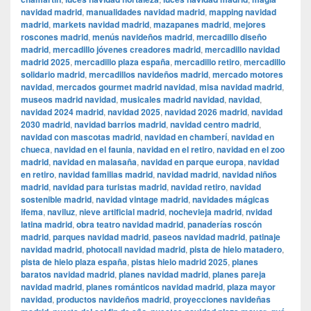
navidad madrid
,
manualidades navidad madrid
,
mapping navidad
madrid
,
markets navidad madrid
,
mazapanes madrid
,
mejores
roscones madrid
,
menús navideños madrid
,
mercadillo diseño
madrid
,
mercadillo jóvenes creadores madrid
,
mercadillo navidad
madrid 2025
,
mercadillo plaza españa
,
mercadillo retiro
,
mercadillo
solidario madrid
,
mercadillos navideños madrid
,
mercado motores
navidad
,
mercados gourmet madrid navidad
,
misa navidad madrid
,
museos madrid navidad
,
musicales madrid navidad
,
navidad
,
navidad 2024 madrid
,
navidad 2025
,
navidad 2026 madrid
,
navidad
2030 madrid
,
navidad barrios madrid
,
navidad centro madrid
,
navidad con mascotas madrid
,
navidad en chamberí
,
navidad en
chueca
,
navidad en el faunia
,
navidad en el retiro
,
navidad en el zoo
madrid
,
navidad en malasaña
,
navidad en parque europa
,
navidad
en retiro
,
navidad familias madrid
,
navidad madrid
,
navidad niños
madrid
,
navidad para turistas madrid
,
navidad retiro
,
navidad
sostenible madrid
,
navidad vintage madrid
,
navidades mágicas
ifema
,
naviluz
,
nieve artificial madrid
,
nochevieja madrid
,
nvidad
latina madrid
,
obra teatro navidad madrid
,
panaderías roscón
madrid
,
parques navidad madrid
,
paseos navidad madrid
,
patinaje
navidad madrid
,
photocall navidad madrid
,
pista de hielo matadero
,
pista de hielo plaza españa
,
pistas hielo madrid 2025
,
planes
baratos navidad madrid
,
planes navidad madrid
,
planes pareja
navidad madrid
,
planes románticos navidad madrid
,
plaza mayor
navidad
,
productos navideños madrid
,
proyecciones navideñas