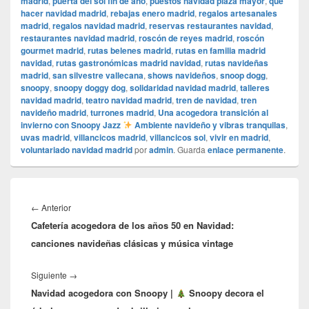
madrid
,
puerta del sol fin de año
,
puestos navidad plaza mayor
,
qué
hacer navidad madrid
,
rebajas enero madrid
,
regalos artesanales
madrid
,
regalos navidad madrid
,
reservas restaurantes navidad
,
restaurantes navidad madrid
,
roscón de reyes madrid
,
roscón
gourmet madrid
,
rutas belenes madrid
,
rutas en familia madrid
navidad
,
rutas gastronómicas madrid navidad
,
rutas navideñas
madrid
,
san silvestre vallecana
,
shows navideños
,
snoop dogg
,
snoopy
,
snoopy doggy dog
,
solidaridad navidad madrid
,
talleres
navidad madrid
,
teatro navidad madrid
,
tren de navidad
,
tren
navideño madrid
,
turrones madrid
,
Una acogedora transición al
invierno con Snoopy Jazz
Ambiente navideño y vibras tranquilas
,
uvas madrid
,
villancicos madrid
,
villancicos sol
,
vivir en madrid
,
voluntariado navidad madrid
por
admin
. Guarda
enlace permanente
.
Navegación
de
Entrada
←
Anterior
entradas
Cafetería acogedora de los años 50 en Navidad:
anterior:
canciones navideñas clásicas y música vintage
Entrada
Siguiente
→
Navidad acogedora con Snoopy |
siguiente:
Snoopy decora el