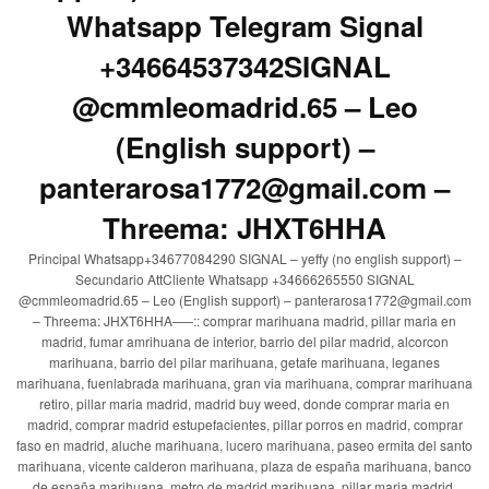
Whatsapp Telegram Signal
+34664537342SIGNAL
@cmmleomadrid.65 – Leo
(English support) –
panterarosa1772@gmail.com –
Threema: JHXT6HHA
Principal Whatsapp+34677084290 SIGNAL – yeffy (no english support) –
Secundario AttCliente Whatsapp +34666265550 SIGNAL
@cmmleomadrid.65 – Leo (English support) – panterarosa1772@gmail.com
– Threema: JHXT6HHA—–:: comprar marihuana madrid, pillar maria en
madrid, fumar amrihuana de interior, barrio del pilar madrid, alcorcon
marihuana, barrio del pilar marihuana, getafe marihuana, leganes
marihuana, fuenlabrada marihuana, gran via marihuana, comprar marihuana
retiro, pillar maria madrid, madrid buy weed, donde comprar maria en
madrid, comprar madrid estupefacientes, pillar porros en madrid, comprar
faso en madrid, aluche marihuana, lucero marihuana, paseo ermita del santo
marihuana, vicente calderon marihuana, plaza de españa marihuana, banco
de españa marihuana, metro de madrid marihuana, pillar maria madrid,