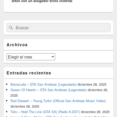
árbol con un acogedor brillo invernal
El
Buscar
Buscar
área
por:
de
widget
barra
Archivos
lateral
primaria
Archivos
Entradas recientes
Barracuda – GTA San Andreas (Legendado)
diciembre 28, 2025
Queen Of Hearts – GTA San Andreas (Legendado)
diciembre 28,
2025
Rod Stewart – Young Turks (Official San Andreas Music Video)
diciembre 28, 2025
Toto – Hold The Line (GTA SA) (Radio K-DST)
diciembre 28, 2025