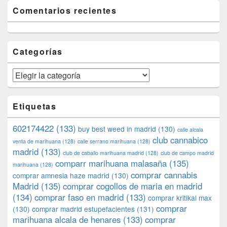
Comentarios recientes
Categorías
Categorías
Etiquetas
602174422
(133)
buy best weed in madrid
(130)
calle alcala
club cannabico
venta de marihuana
(128)
calle serrano marihuana
(128)
madrid
(133)
club de caballo marihuana madrid
(128)
club de campo madrid
comparr marihuana malasaña
(135)
marihuana
(128)
comprar cannabis
comprar amnesia haze madrid
(130)
Madrid
(135)
comprar cogollos de maria en madrid
(134)
comprar faso en madrid
(133)
comprar kritikal max
comprar
(130)
comprar madrid estupefacientes
(131)
marihuana alcala de henares
(133)
comprar