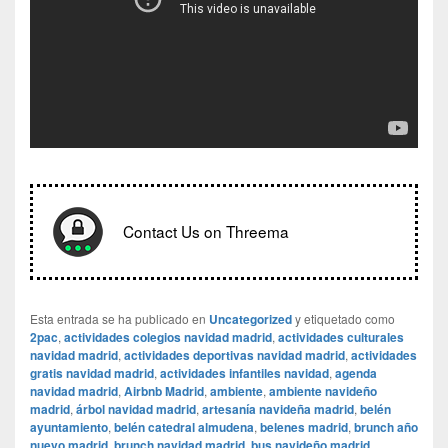
Contact Us on Threema
Esta entrada se ha publicado en
Uncategorized
y etiquetado como
2pac
,
actividades colegios navidad madrid
,
actividades culturales
navidad madrid
,
actividades deportivas navidad madrid
,
actividades
gratis navidad madrid
,
actividades infantiles navidad
,
agenda
navidad madrid
,
Airbnb Madrid
,
ambiente
,
ambiente navideño
madrid
,
árbol navidad madrid
,
artesanía navideña madrid
,
belén
ayuntamiento
,
belén catedral almudena
,
belenes madrid
,
brunch año
nuevo madrid
,
brunch navidad madrid
,
bus navideño madrid
,