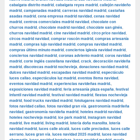
cabalgata distrito madrid
,
cabalgata reyes madrid
,
callejón navideño
madrid
,
campanadas madrid
,
carreras navidad madrid
,
castañas
asadas madrid
,
cena empresa madrid navidad
,
cenas navidad
madrid
,
centros comerciales madrid navidad
,
chocolate con
churros madrid
,
chocolate madrid navidad
,
chocolate san ginés
,
churros navidad madrid
,
cine navidad madrid
,
circo price navidad
,
circos madrid navidad
,
comprar roscón madrid
,
compras artesanía
madrid
,
compras lujo navidad madrid
,
compras navidad madrid
,
compras último minuto madrid
,
conciertos iglesia navidad madrid
,
conciertos navidad madrid
,
coronas adviento madrid
,
coros navidad
madrid
,
corte inglés castellana navidad
,
crack
,
decoración navideña
madrid
,
discotecas madrid nochevieja
,
donaciones navidad madrid
,
dulces navidad madrid
,
escapadas navidad madrid
,
espectáculo
luces callao
,
espectáculos luz madrid
,
eventos ifema navidad
,
eventos navidad madrid
,
experiencias navideñas madrid.
,
exposiciones navidad madrid
,
feria artesanía plaza españa
,
festival
infantil navidad madrid
,
festival navidad madrid
,
fiestas nochevieja
madrid
,
food trucks navidad madrid
,
fotolugares navidad madrid
,
fotos navidad callao
,
fotos navidad gran vía
,
gastronomía madrileña
navidad
,
gastronomía navideña madrid
,
hoteles madrid navidad
,
hoteles nochevieja madrid
,
ice park madrid
,
instagram navidad
madrid
,
live madrid
,
living madrid
,
lotería doña manolita
,
lotería
navidad madrid
,
luces calle alcalá
,
luces calle preciados
,
luces calle
serrano
,
luces gran vía
,
luces navidad 2025 madrid
,
luces navidad
chamartín
,
luces navidad hortaleza
,
luces navidad madrid
,
magia