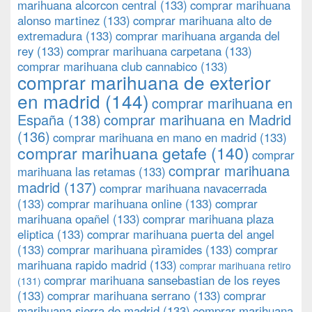
marihuana alcorcon central
(133)
comprar marihuana
alonso martinez
(133)
comprar marihuana alto de
extremadura
(133)
comprar marihuana arganda del
rey
(133)
comprar marihuana carpetana
(133)
comprar marihuana club cannabico
(133)
comprar marihuana de exterior
en madrid
(144)
comprar marihuana en
España
(138)
comprar marihuana en Madrid
(136)
comprar marihuana en mano en madrid
(133)
comprar marihuana getafe
(140)
comprar
comprar marihuana
marihuana las retamas
(133)
madrid
(137)
comprar marihuana navacerrada
(133)
comprar marihuana online
(133)
comprar
marihuana opañel
(133)
comprar marihuana plaza
eliptica
(133)
comprar marihuana puerta del angel
(133)
comprar marihuana pìramides
(133)
comprar
marihuana rapido madrid
(133)
comprar marihuana retiro
comprar marihuana sansebastian de los reyes
(131)
(133)
comprar marihuana serrano
(133)
comprar
marihuana sierra de madrid
(133)
comprar marihuana