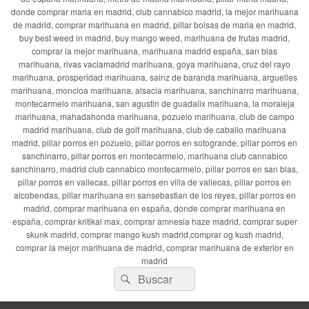
donde comprar maria en madrid, club cannabico madrid, la mejor marihuana
de madrid, comprar marihuana en madrid, pillar bolsas de maria en madrid,
buy best weed in madrid, buy mango weed, marihuana de frutas madrid,
comprar la mejor marihuana, marihuana madrid españa, san blas
marihuana, rivas vaciamadrid marihuana, goya marihuana, cruz del rayo
marihuana, prosperidad marihuana, sainz de baranda marihuana, arguelles
marihuana, moncloa marihuana, alsacia marihuana, sanchinarro marihuana,
montecarmelo marihuana, san agustin de guadalix marihuana, la moraleja
marihuana, mahadahonda marihuana, pozuelo marihuana, club de campo
madrid marihuana, club de golf marihuana, club de caballo marihuana
madrid, pillar porros en pozuelo, pillar porros en sotogrande, pillar porros en
sanchinarro, pillar porros en montecarmelo, marihuana club cannabico
sanchinarro, madrid club cannabico montecarmelo, pillar porros en san blas,
pillar porros en vallecas, pillar porros en villa de vallecas, pillar porros en
alcobendas, pillar marihuana en sansebastian de los reyes, pillar porros en
madrid, comprar marihuana en españa, donde comprar marihuana en
españa, comprar kritikal max, comprar amnesia haze madrid, comprar super
skunk madrid, comprar mango kush madrid,comprar og kush madrid,
comprar la mejor marihuana de madrid, comprar marihuana de exterior en
madrid
Buscar
Buscar
por: