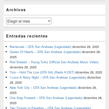
widget
barra
Archivos
lateral
primaria
Archivos
Entradas recientes
Barracuda – GTA San Andreas (Legendado)
diciembre 28, 2025
Queen Of Hearts – GTA San Andreas (Legendado)
diciembre 28,
2025
Rod Stewart – Young Turks (Official San Andreas Music Video)
diciembre 28, 2025
Toto – Hold The Line (GTA SA) (Radio K-DST)
diciembre 28, 2025
I Love A Rainy Night – GTA San Andreas (Legendado)
diciembre
28, 2025
New York City – GTA San Andreas (Legendado)
diciembre 28,
2025
One Step Forward – GTA San Andreas (Legendado)
diciembre 28,
2025
Two Tickets to Paradise – GTA San Andreas (Legendado)