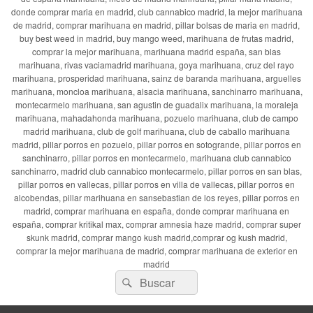
donde comprar maria en madrid, club cannabico madrid, la mejor marihuana
de madrid, comprar marihuana en madrid, pillar bolsas de maria en madrid,
buy best weed in madrid, buy mango weed, marihuana de frutas madrid,
comprar la mejor marihuana, marihuana madrid españa, san blas
marihuana, rivas vaciamadrid marihuana, goya marihuana, cruz del rayo
marihuana, prosperidad marihuana, sainz de baranda marihuana, arguelles
marihuana, moncloa marihuana, alsacia marihuana, sanchinarro marihuana,
montecarmelo marihuana, san agustin de guadalix marihuana, la moraleja
marihuana, mahadahonda marihuana, pozuelo marihuana, club de campo
madrid marihuana, club de golf marihuana, club de caballo marihuana
madrid, pillar porros en pozuelo, pillar porros en sotogrande, pillar porros en
sanchinarro, pillar porros en montecarmelo, marihuana club cannabico
sanchinarro, madrid club cannabico montecarmelo, pillar porros en san blas,
pillar porros en vallecas, pillar porros en villa de vallecas, pillar porros en
alcobendas, pillar marihuana en sansebastian de los reyes, pillar porros en
madrid, comprar marihuana en españa, donde comprar marihuana en
españa, comprar kritikal max, comprar amnesia haze madrid, comprar super
skunk madrid, comprar mango kush madrid,comprar og kush madrid,
comprar la mejor marihuana de madrid, comprar marihuana de exterior en
madrid
Buscar
Buscar
por: