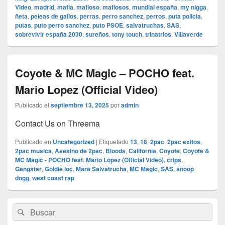
Video
,
madrid
,
mafia
,
mafioso
,
mafiosos
,
mundial españa
,
my nigga
,
ñeta
,
peleas de gallos
,
perras
,
perro sanchez
,
perros
,
puta policia
,
putas
,
puto perro sanchez
,
puto PSOE
,
salvatruchas
,
SAS
,
sobrevivir españa 2030
,
sureños
,
tony touch
,
trinatrios
,
Villaverde
Coyote & MC Magic – POCHO feat.
Mario Lopez (Official Video)
Publicado el
septiembre 13, 2025
por
admin
Contact Us on Threema
Publicado en
Uncategorized
|
Etiquetado
13
,
18
,
2pac
,
2pac exitos
,
2pac musica
,
Asesino de 2pac
,
Bloods
,
California
,
Coyote
,
Coyote &
MC Magic - POCHO feat. Mario Lopez (Official Video)
,
crips
,
Gangster
,
Goldie loc
,
Mara Salvatrucha
,
MC Magic
,
SAS
,
snoop
dogg
,
west coast rap
El
Buscar
Buscar
área
por:
de