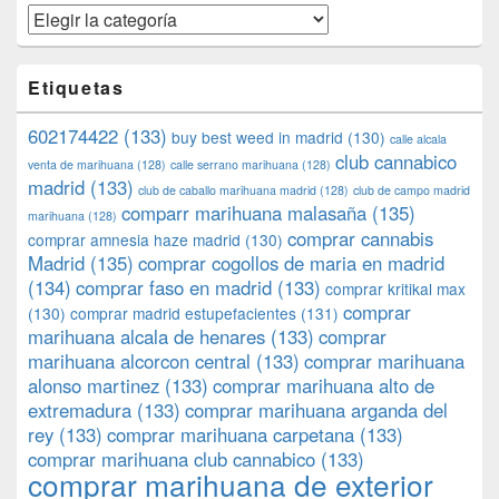
Categorías
Etiquetas
602174422
(133)
buy best weed in madrid
(130)
calle alcala
club cannabico
venta de marihuana
(128)
calle serrano marihuana
(128)
madrid
(133)
club de caballo marihuana madrid
(128)
club de campo madrid
comparr marihuana malasaña
(135)
marihuana
(128)
comprar cannabis
comprar amnesia haze madrid
(130)
Madrid
(135)
comprar cogollos de maria en madrid
(134)
comprar faso en madrid
(133)
comprar kritikal max
comprar
(130)
comprar madrid estupefacientes
(131)
marihuana alcala de henares
(133)
comprar
marihuana alcorcon central
(133)
comprar marihuana
alonso martinez
(133)
comprar marihuana alto de
extremadura
(133)
comprar marihuana arganda del
rey
(133)
comprar marihuana carpetana
(133)
comprar marihuana club cannabico
(133)
comprar marihuana de exterior