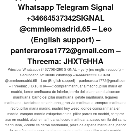
Whatsapp Telegram Signal
+34664537342SIGNAL
@cmmleomadrid.65 – Leo
(English support) –
panterarosa1772@gmail.com –
Threema: JHXT6HHA
Principal Whatsapp+34677084290 SIGNAL – yeffy (no english support) –
Secundario AttCliente Whatsapp +34666265550 SIGNAL
@cmmleomadrid.65 – Leo (English support) – panterarosa1772@gmail.com
– Threema: JHXT6HHA—–:: comprar marihuana madrid, pillar maria en
madrid, fumar amrihuana de interior, barrio del pilar madrid, alcorcon
marihuana, barrio del pilar marihuana, getafe marihuana, leganes
marihuana, fuenlabrada marihuana, gran via marihuana, comprar marihuana
retiro, pillar maria madrid, madrid buy weed, donde comprar maria en
madrid, comprar madrid estupefacientes, pillar porros en madrid, comprar
faso en madrid, aluche marihuana, lucero marihuana, paseo ermita del santo
marihuana, vicente calderon marihuana, plaza de españa marihuana, banco
de españa marihuana, metro de madrid marihuana, pillar maria madrid,