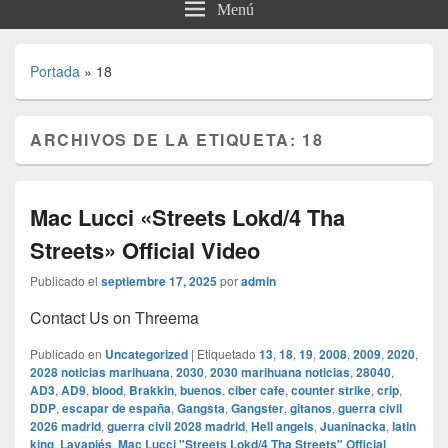
Menú
Portada
»
18
ARCHIVOS DE LA ETIQUETA:
18
Mac Lucci «Streets Lokd/4 Tha
Streets» Official Video
Publicado el
septiembre 17, 2025
por
admin
Contact Us on Threema
Publicado en
Uncategorized
|
Etiquetado
13
,
18
,
19
,
2008
,
2009
,
2020
,
2028 noticias marihuana
,
2030
,
2030 marihuana noticias
,
28040
,
AD3
,
AD9
,
blood
,
Brakkin
,
buenos
,
ciber cafe
,
counter strike
,
crip
,
DDP
,
escapar de españa
,
Gangsta
,
Gangster
,
gitanos
,
guerra civil
2026 madrid
,
guerra civil 2028 madrid
,
Hell angels
,
Juaninacka
,
latin
king
,
Lavapiés
,
Mac Lucci "Streets Lokd/4 Tha Streets" Official