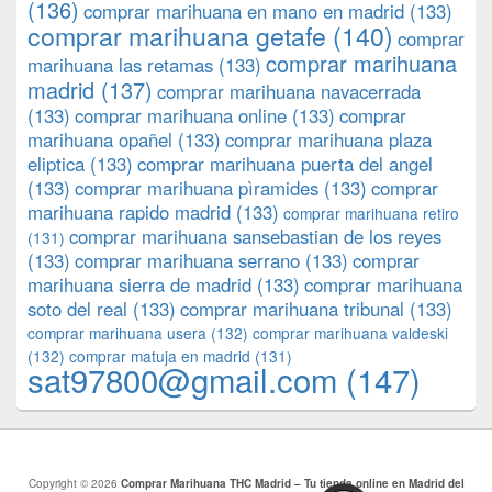
(136)
comprar marihuana en mano en madrid
(133)
comprar marihuana getafe
(140)
comprar
comprar marihuana
marihuana las retamas
(133)
madrid
(137)
comprar marihuana navacerrada
(133)
comprar marihuana online
(133)
comprar
marihuana opañel
(133)
comprar marihuana plaza
eliptica
(133)
comprar marihuana puerta del angel
(133)
comprar marihuana pìramides
(133)
comprar
marihuana rapido madrid
(133)
comprar marihuana retiro
comprar marihuana sansebastian de los reyes
(131)
(133)
comprar marihuana serrano
(133)
comprar
marihuana sierra de madrid
(133)
comprar marihuana
soto del real
(133)
comprar marihuana tribunal
(133)
comprar marihuana usera
(132)
comprar marihuana valdeski
(132)
comprar matuja en madrid
(131)
sat97800@gmail.com
(147)
Copyright © 2026
Comprar Marihuana THC Madrid – Tu tienda online en Madrid del