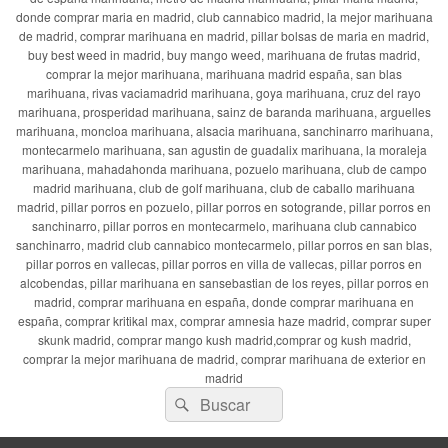
donde comprar maria en madrid, club cannabico madrid, la mejor marihuana
de madrid, comprar marihuana en madrid, pillar bolsas de maria en madrid,
buy best weed in madrid, buy mango weed, marihuana de frutas madrid,
comprar la mejor marihuana, marihuana madrid españa, san blas
marihuana, rivas vaciamadrid marihuana, goya marihuana, cruz del rayo
marihuana, prosperidad marihuana, sainz de baranda marihuana, arguelles
marihuana, moncloa marihuana, alsacia marihuana, sanchinarro marihuana,
montecarmelo marihuana, san agustin de guadalix marihuana, la moraleja
marihuana, mahadahonda marihuana, pozuelo marihuana, club de campo
madrid marihuana, club de golf marihuana, club de caballo marihuana
madrid, pillar porros en pozuelo, pillar porros en sotogrande, pillar porros en
sanchinarro, pillar porros en montecarmelo, marihuana club cannabico
sanchinarro, madrid club cannabico montecarmelo, pillar porros en san blas,
pillar porros en vallecas, pillar porros en villa de vallecas, pillar porros en
alcobendas, pillar marihuana en sansebastian de los reyes, pillar porros en
madrid, comprar marihuana en españa, donde comprar marihuana en
españa, comprar kritikal max, comprar amnesia haze madrid, comprar super
skunk madrid, comprar mango kush madrid,comprar og kush madrid,
comprar la mejor marihuana de madrid, comprar marihuana de exterior en
madrid
Buscar
Buscar
por: