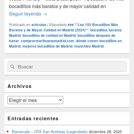
bocadillos más baratos y de mayor calidad en
### **Los 100 Bocadillos Más Baratos y de
Seguir leyendo
→
Publicado en
articulos
|
Etiquetado
### **Los 100 Bocadillos Más
Baratos y de Mayor Calidad en Madrid (2024)**
,
bocadillos baratos
Madrid
,
bocadillos de calidad en Madrid
,
bocadillos después de
fumar
,
comprarmarihuanamadrid.com
,
dónde comer bocadillos en
Madrid
,
mejores bocadillos de Madrid
,
munchies Madrid.
El
Buscar
Buscar
área
por:
de
widget
barra
Archivos
lateral
primaria
Archivos
Entradas recientes
Barracuda – GTA San Andreas (Legendado)
diciembre 28, 2025