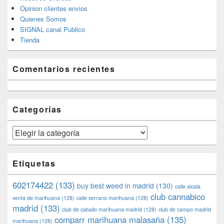
Opinion clientes envios
Quienes Somos
SIGNAL canal Publico
Tienda
Comentarios recientes
Categorías
Categorías
Etiquetas
602174422
(133)
buy best weed in madrid
(130)
calle alcala
club cannabico
venta de marihuana
(128)
calle serrano marihuana
(128)
madrid
(133)
club de caballo marihuana madrid
(128)
club de campo madrid
comparr marihuana malasaña
(135)
marihuana
(128)