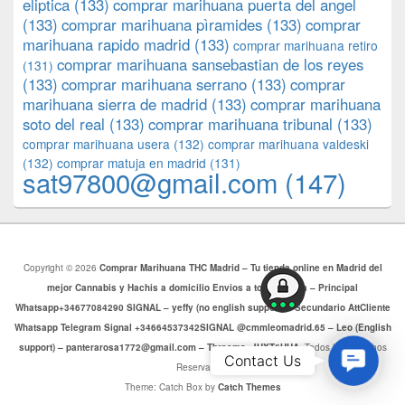
eliptica
(133)
comprar marihuana puerta del angel
(133)
comprar marihuana pìramides
(133)
comprar
marihuana rapido madrid
(133)
comprar marihuana retiro
comprar marihuana sansebastian de los reyes
(131)
(133)
comprar marihuana serrano
(133)
comprar
marihuana sierra de madrid
(133)
comprar marihuana
soto del real
(133)
comprar marihuana tribunal
(133)
comprar marihuana usera
(132)
comprar marihuana valdeski
(132)
comprar matuja en madrid
(131)
sat97800@gmail.com
(147)
Copyright © 2026
Comprar Marihuana THC Madrid – Tu tienda online en Madrid del
mejor Cannabis y Hachis a domicilio Envios a toda Europa – Principal
Whatsapp+34677084290 SIGNAL – yeffy (no english support) – Secundario AttCliente
Whatsapp Telegram Signal +34664537342SIGNAL @cmmleomadrid.65 – Leo (English
support) – panterarosa1772@gmail.com – Threema: JHXT6HHA
. Todos los Derechos
Contac
Contact Us
Reservados.
Us
Theme: Catch Box by
Catch Themes