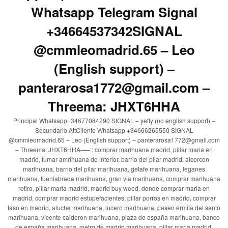
Whatsapp Telegram Signal
+34664537342SIGNAL
@cmmleomadrid.65 – Leo
(English support) –
panterarosa1772@gmail.com –
Threema: JHXT6HHA
Principal Whatsapp+34677084290 SIGNAL – yeffy (no english support) –
Secundario AttCliente Whatsapp +34666265550 SIGNAL
@cmmleomadrid.65 – Leo (English support) – panterarosa1772@gmail.com
– Threema: JHXT6HHA—–:: comprar marihuana madrid, pillar maria en
madrid, fumar amrihuana de interior, barrio del pilar madrid, alcorcon
marihuana, barrio del pilar marihuana, getafe marihuana, leganes
marihuana, fuenlabrada marihuana, gran via marihuana, comprar marihuana
retiro, pillar maria madrid, madrid buy weed, donde comprar maria en
madrid, comprar madrid estupefacientes, pillar porros en madrid, comprar
faso en madrid, aluche marihuana, lucero marihuana, paseo ermita del santo
marihuana, vicente calderon marihuana, plaza de españa marihuana, banco
de españa marihuana, metro de madrid marihuana, pillar maria madrid,