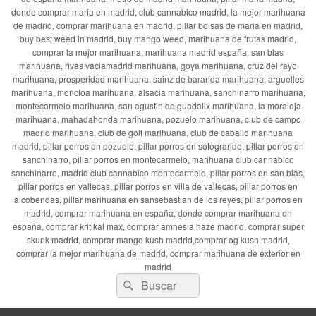
donde comprar maria en madrid, club cannabico madrid, la mejor marihuana
de madrid, comprar marihuana en madrid, pillar bolsas de maria en madrid,
buy best weed in madrid, buy mango weed, marihuana de frutas madrid,
comprar la mejor marihuana, marihuana madrid españa, san blas
marihuana, rivas vaciamadrid marihuana, goya marihuana, cruz del rayo
marihuana, prosperidad marihuana, sainz de baranda marihuana, arguelles
marihuana, moncloa marihuana, alsacia marihuana, sanchinarro marihuana,
montecarmelo marihuana, san agustin de guadalix marihuana, la moraleja
marihuana, mahadahonda marihuana, pozuelo marihuana, club de campo
madrid marihuana, club de golf marihuana, club de caballo marihuana
madrid, pillar porros en pozuelo, pillar porros en sotogrande, pillar porros en
sanchinarro, pillar porros en montecarmelo, marihuana club cannabico
sanchinarro, madrid club cannabico montecarmelo, pillar porros en san blas,
pillar porros en vallecas, pillar porros en villa de vallecas, pillar porros en
alcobendas, pillar marihuana en sansebastian de los reyes, pillar porros en
madrid, comprar marihuana en españa, donde comprar marihuana en
españa, comprar kritikal max, comprar amnesia haze madrid, comprar super
skunk madrid, comprar mango kush madrid,comprar og kush madrid,
comprar la mejor marihuana de madrid, comprar marihuana de exterior en
madrid
Buscar
Buscar
por: