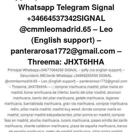
Whatsapp Telegram Signal
+34664537342SIGNAL
@cmmleomadrid.65 – Leo
(English support) –
panterarosa1772@gmail.com –
Threema: JHXT6HHA
Principal Whatsapp+34677084290 SIGNAL – yeffy (no english support) –
Secundario AttCliente Whatsapp +34666265550 SIGNAL
@cmmleomadrid.65 – Leo (English support) – panterarosa1772@gmail.com
– Threema: JHXT6HHA—–:: comprar marihuana madrid, pillar maria en
madrid, fumar amrihuana de interior, barrio del pilar madrid, alcorcon
marihuana, barrio del pilar marihuana, getafe marihuana, leganes
marihuana, fuenlabrada marihuana, gran via marihuana, comprar marihuana
retiro, pillar maria madrid, madrid buy weed, donde comprar maria en
madrid, comprar madrid estupefacientes, pillar porros en madrid, comprar
faso en madrid, aluche marihuana, lucero marihuana, paseo ermita del santo
marihuana, vicente calderon marihuana, plaza de españa marihuana, banco
de españa marihuana, metro de madrid marihuana, pillar maria madrid,