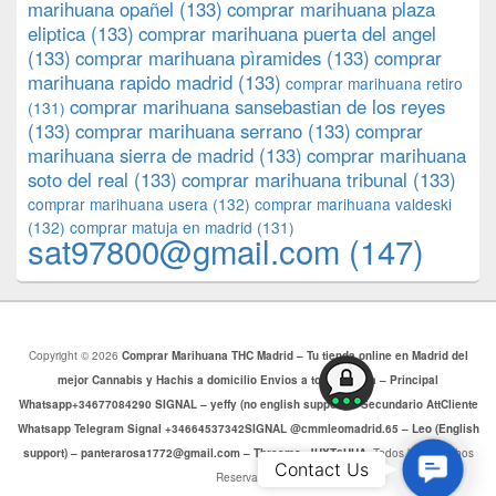
marihuana opañel
(133)
comprar marihuana plaza
eliptica
(133)
comprar marihuana puerta del angel
(133)
comprar marihuana pìramides
(133)
comprar
marihuana rapido madrid
(133)
comprar marihuana retiro
comprar marihuana sansebastian de los reyes
(131)
(133)
comprar marihuana serrano
(133)
comprar
marihuana sierra de madrid
(133)
comprar marihuana
soto del real
(133)
comprar marihuana tribunal
(133)
comprar marihuana usera
(132)
comprar marihuana valdeski
(132)
comprar matuja en madrid
(131)
sat97800@gmail.com
(147)
Copyright © 2026
Comprar Marihuana THC Madrid – Tu tienda online en Madrid del
mejor Cannabis y Hachis a domicilio Envios a toda Europa – Principal
Whatsapp+34677084290 SIGNAL – yeffy (no english support) – Secundario AttCliente
Whatsapp Telegram Signal +34664537342SIGNAL @cmmleomadrid.65 – Leo (English
support) – panterarosa1772@gmail.com – Threema: JHXT6HHA
. Todos los Derechos
Contac
Contact Us
Reservados.
Us