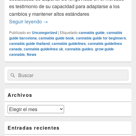
es testimonio de su capacidad para adaptarse a los
cambios y mantener altos estándares
Reconocimiento y Trayectoria de www
Seguir leyendo
→
Publicado en
Uncategorized
|
Etiquetado
cannabis guide
,
cannabis
guide barcelona
,
cannabis guide book
,
cannabis guide for beginners
,
cannabis guide thailand
,
cannabis guidelines
,
cannabis guidelines
canada
,
cannabis guidelines uk
,
cannabis guides
,
grow guide
cannabis
,
News
El
Buscar
Buscar
área
por:
de
widget
barra
Archivos
lateral
primaria
Archivos
Entradas recientes