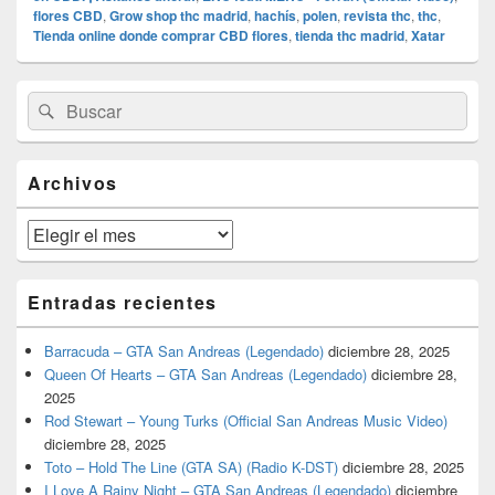
flores CBD
,
Grow shop thc madrid
,
hachís
,
polen
,
revista thc
,
thc
,
Tienda online donde comprar CBD flores
,
tienda thc madrid
,
Xatar
El
Buscar
Buscar
área
por:
de
widget
barra
Archivos
lateral
primaria
Archivos
Entradas recientes
Barracuda – GTA San Andreas (Legendado)
diciembre 28, 2025
Queen Of Hearts – GTA San Andreas (Legendado)
diciembre 28,
2025
Rod Stewart – Young Turks (Official San Andreas Music Video)
diciembre 28, 2025
Toto – Hold The Line (GTA SA) (Radio K-DST)
diciembre 28, 2025
I Love A Rainy Night – GTA San Andreas (Legendado)
diciembre