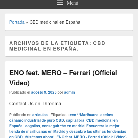
Menú
Portada
»
CBD medicinal en España.
ARCHIVOS DE LA ETIQUETA:
CBD
MEDICINAL EN ESPAÑA.
ENO feat. MERO – Ferrari (Official
Video)
Publicado el
agosto 9, 2025
por
admin
Contact Us on Threema
Publicado en
articulos
|
Etiquetado
### **Marihuana
,
aceites
,
cáñamo industrial de puro CBD
,
capital bra
,
CBD medicinal en
España.
,
cogollos
,
conseguir thc en madrid
,
Encuentra la mejor
tienda de marihuanas en Madrid y descubre las últimas tendencias
en CBD. ¡Visítanos ahora!
,
ENO feat. MERO - Ferrari (Official Video)
,