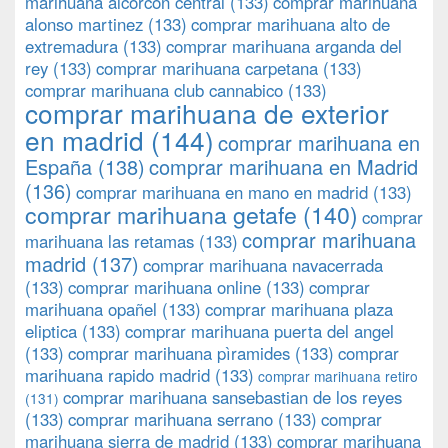
marihuana alcorcon central
(133)
comprar marihuana
alonso martinez
(133)
comprar marihuana alto de
extremadura
(133)
comprar marihuana arganda del
rey
(133)
comprar marihuana carpetana
(133)
comprar marihuana club cannabico
(133)
comprar marihuana de exterior
en madrid
(144)
comprar marihuana en
España
(138)
comprar marihuana en Madrid
(136)
comprar marihuana en mano en madrid
(133)
comprar marihuana getafe
(140)
comprar
comprar marihuana
marihuana las retamas
(133)
madrid
(137)
comprar marihuana navacerrada
(133)
comprar marihuana online
(133)
comprar
marihuana opañel
(133)
comprar marihuana plaza
eliptica
(133)
comprar marihuana puerta del angel
(133)
comprar marihuana pìramides
(133)
comprar
marihuana rapido madrid
(133)
comprar marihuana retiro
comprar marihuana sansebastian de los reyes
(131)
(133)
comprar marihuana serrano
(133)
comprar
marihuana sierra de madrid
(133)
comprar marihuana