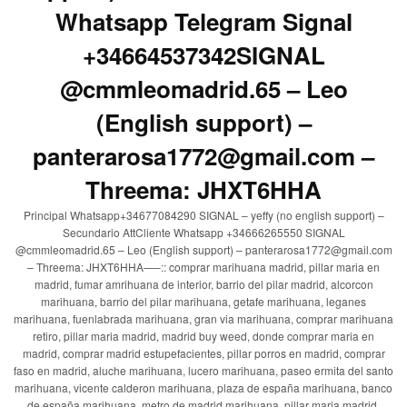
Whatsapp Telegram Signal
+34664537342SIGNAL
@cmmleomadrid.65 – Leo
(English support) –
panterarosa1772@gmail.com –
Threema: JHXT6HHA
Principal Whatsapp+34677084290 SIGNAL – yeffy (no english support) –
Secundario AttCliente Whatsapp +34666265550 SIGNAL
@cmmleomadrid.65 – Leo (English support) – panterarosa1772@gmail.com
– Threema: JHXT6HHA—–:: comprar marihuana madrid, pillar maria en
madrid, fumar amrihuana de interior, barrio del pilar madrid, alcorcon
marihuana, barrio del pilar marihuana, getafe marihuana, leganes
marihuana, fuenlabrada marihuana, gran via marihuana, comprar marihuana
retiro, pillar maria madrid, madrid buy weed, donde comprar maria en
madrid, comprar madrid estupefacientes, pillar porros en madrid, comprar
faso en madrid, aluche marihuana, lucero marihuana, paseo ermita del santo
marihuana, vicente calderon marihuana, plaza de españa marihuana, banco
de españa marihuana, metro de madrid marihuana, pillar maria madrid,