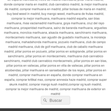
donde comprar maria en madrid, club cannabico madrid, la mejor marihuana
de madrid, comprar marihuana en madrid, pillar bolsas de maria en madrid,
buy best weed in madrid, buy mango weed, marihuana de frutas madrid,
comprar la mejor marihuana, marihuana madrid españa, san blas
marihuana, rivas vaciamadrid marihuana, goya marihuana, cruz del rayo
marihuana, prosperidad marihuana, sainz de baranda marihuana, arguelles
marihuana, moncloa marihuana, alsacia marihuana, sanchinarro marihuana,
montecarmelo marihuana, san agustin de guadalix marihuana, la moraleja
marihuana, mahadahonda marihuana, pozuelo marihuana, club de campo
madrid marihuana, club de golf marihuana, club de caballo marihuana
madrid, pillar porros en pozuelo, pillar porros en sotogrande, pillar porros en
sanchinarro, pillar porros en montecarmelo, marihuana club cannabico
sanchinarro, madrid club cannabico montecarmelo, pillar porros en san blas,
pillar porros en vallecas, pillar porros en villa de vallecas, pillar porros en
alcobendas, pillar marihuana en sansebastian de los reyes, pillar porros en
madrid, comprar marihuana en españa, donde comprar marihuana en
españa, comprar kritikal max, comprar amnesia haze madrid, comprar super
skunk madrid, comprar mango kush madrid,comprar og kush madrid,
comprar la mejor marihuana de madrid, comprar marihuana de exterior en
madrid
Buscar
Buscar
por: