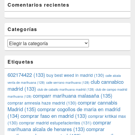
Comentarios recientes
Categorías
Categorías
Etiquetas
602174422
(133)
buy best weed in madrid
(130)
calle alcala
club cannabico
venta de marihuana
(128)
calle serrano marihuana
(128)
madrid
(133)
club de caballo marihuana madrid
(128)
club de campo madrid
comparr marihuana malasaña
(135)
marihuana
(128)
comprar cannabis
comprar amnesia haze madrid
(130)
Madrid
(135)
comprar cogollos de maria en madrid
(134)
comprar faso en madrid
(133)
comprar kritikal max
comprar
(130)
comprar madrid estupefacientes
(131)
marihuana alcala de henares
(133)
comprar