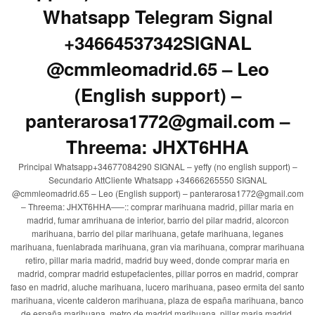
Whatsapp Telegram Signal
+34664537342SIGNAL
@cmmleomadrid.65 – Leo
(English support) –
panterarosa1772@gmail.com –
Threema: JHXT6HHA
Principal Whatsapp+34677084290 SIGNAL – yeffy (no english support) –
Secundario AttCliente Whatsapp +34666265550 SIGNAL
@cmmleomadrid.65 – Leo (English support) – panterarosa1772@gmail.com
– Threema: JHXT6HHA—–:: comprar marihuana madrid, pillar maria en
madrid, fumar amrihuana de interior, barrio del pilar madrid, alcorcon
marihuana, barrio del pilar marihuana, getafe marihuana, leganes
marihuana, fuenlabrada marihuana, gran via marihuana, comprar marihuana
retiro, pillar maria madrid, madrid buy weed, donde comprar maria en
madrid, comprar madrid estupefacientes, pillar porros en madrid, comprar
faso en madrid, aluche marihuana, lucero marihuana, paseo ermita del santo
marihuana, vicente calderon marihuana, plaza de españa marihuana, banco
de españa marihuana, metro de madrid marihuana, pillar maria madrid,