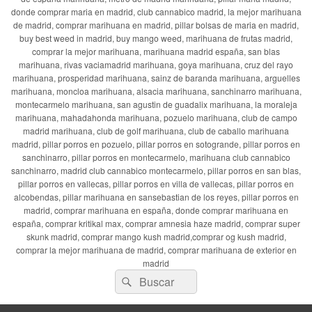
donde comprar maria en madrid, club cannabico madrid, la mejor marihuana
de madrid, comprar marihuana en madrid, pillar bolsas de maria en madrid,
buy best weed in madrid, buy mango weed, marihuana de frutas madrid,
comprar la mejor marihuana, marihuana madrid españa, san blas
marihuana, rivas vaciamadrid marihuana, goya marihuana, cruz del rayo
marihuana, prosperidad marihuana, sainz de baranda marihuana, arguelles
marihuana, moncloa marihuana, alsacia marihuana, sanchinarro marihuana,
montecarmelo marihuana, san agustin de guadalix marihuana, la moraleja
marihuana, mahadahonda marihuana, pozuelo marihuana, club de campo
madrid marihuana, club de golf marihuana, club de caballo marihuana
madrid, pillar porros en pozuelo, pillar porros en sotogrande, pillar porros en
sanchinarro, pillar porros en montecarmelo, marihuana club cannabico
sanchinarro, madrid club cannabico montecarmelo, pillar porros en san blas,
pillar porros en vallecas, pillar porros en villa de vallecas, pillar porros en
alcobendas, pillar marihuana en sansebastian de los reyes, pillar porros en
madrid, comprar marihuana en españa, donde comprar marihuana en
españa, comprar kritikal max, comprar amnesia haze madrid, comprar super
skunk madrid, comprar mango kush madrid,comprar og kush madrid,
comprar la mejor marihuana de madrid, comprar marihuana de exterior en
madrid
Buscar
Buscar
por: