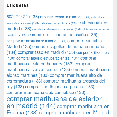
Etiquetas
602174422
(133)
buy best weed in madrid
(130)
calle alcala
club cannabico
venta de marihuana
(128)
calle serrano marihuana
(128)
madrid
(133)
club de caballo marihuana madrid
(128)
club de campo madrid
comparr marihuana malasaña
(135)
marihuana
(128)
comprar cannabis
comprar amnesia haze madrid
(130)
Madrid
(135)
comprar cogollos de maria en madrid
(134)
comprar faso en madrid
(133)
comprar kritikal max
comprar
(130)
comprar madrid estupefacientes
(131)
marihuana alcala de henares
(133)
comprar
marihuana alcorcon central
(133)
comprar marihuana
alonso martinez
(133)
comprar marihuana alto de
extremadura
(133)
comprar marihuana arganda del
rey
(133)
comprar marihuana carpetana
(133)
comprar marihuana club cannabico
(133)
comprar marihuana de exterior
en madrid
(144)
comprar marihuana en
España
(138)
comprar marihuana en Madrid