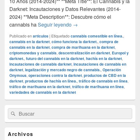
10 Años (2014-2024)** **Meta Title**: El Cannabis y la
Darknet: Incautaciones y Datos Relevantes (2014-
2024) **Meta Description**: Descubre cómo el
### **El Cannabis y la Darkne
cannabis ha
Seguir leyendo
→
Publicado en
articulos
|
Etiquetado
cannabis comestible en línea.
,
cannabis en la darknet
,
cómo funciona la darknet.
,
compra de
cannabis en la darknet
,
compra de marihuana en la darknet
,
criptomonedas y cannabis
,
descentralización en darknet
,
Europol y
darknet.
,
futuro del cannabis en la darknet
,
hachís en la darknet
,
incautaciones de cannabis darknet
,
incautaciones de cannabis en
darknet
,
legalización y mercado negro de cannabis.
,
Operación
Onymous
,
operaciones contra la darknet
,
productos de CBD en la
darknet
,
productos de hachís en línea.
,
tráfico de cannabis en línea
,
tráfico de marihuana en la darknet
,
tráfico de marihuana en línea
,
variedades de cannabis en la darknet
El
Buscar
Buscar
área
por:
de
widget
barra
Archivos
lateral