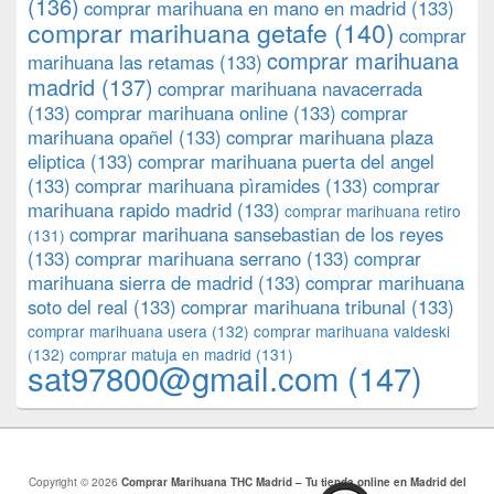
(136)
comprar marihuana en mano en madrid
(133)
comprar marihuana getafe
(140)
comprar
comprar marihuana
marihuana las retamas
(133)
madrid
(137)
comprar marihuana navacerrada
(133)
comprar marihuana online
(133)
comprar
marihuana opañel
(133)
comprar marihuana plaza
eliptica
(133)
comprar marihuana puerta del angel
(133)
comprar marihuana pìramides
(133)
comprar
marihuana rapido madrid
(133)
comprar marihuana retiro
comprar marihuana sansebastian de los reyes
(131)
(133)
comprar marihuana serrano
(133)
comprar
marihuana sierra de madrid
(133)
comprar marihuana
soto del real
(133)
comprar marihuana tribunal
(133)
comprar marihuana usera
(132)
comprar marihuana valdeski
(132)
comprar matuja en madrid
(131)
sat97800@gmail.com
(147)
Copyright © 2026
Comprar Marihuana THC Madrid – Tu tienda online en Madrid del