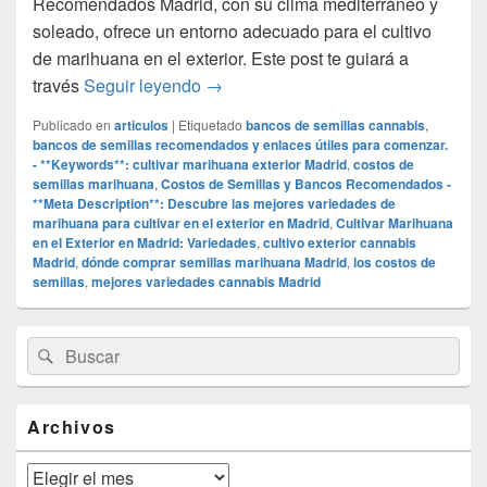
Recomendados Madrid, con su clima mediterráneo y
soleado, ofrece un entorno adecuado para el cultivo
de marihuana en el exterior. Este post te guiará a
Cultivar Marihuana en el Exterior 
través
Seguir leyendo
→
Publicado en
articulos
|
Etiquetado
bancos de semillas cannabis
,
bancos de semillas recomendados y enlaces útiles para comenzar.
- **Keywords**: cultivar marihuana exterior Madrid
,
costos de
semillas marihuana
,
Costos de Semillas y Bancos Recomendados -
**Meta Description**: Descubre las mejores variedades de
marihuana para cultivar en el exterior en Madrid
,
Cultivar Marihuana
en el Exterior en Madrid: Variedades
,
cultivo exterior cannabis
Madrid
,
dónde comprar semillas marihuana Madrid
,
los costos de
semillas
,
mejores variedades cannabis Madrid
El
Buscar
Buscar
área
por:
de
widget
barra
Archivos
lateral
primaria
Archivos