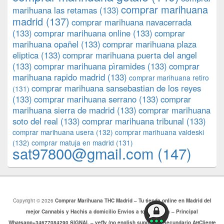
comprar marihuana
marihuana las retamas
(133)
madrid
(137)
comprar marihuana navacerrada
(133)
comprar marihuana online
(133)
comprar
marihuana opañel
(133)
comprar marihuana plaza
eliptica
(133)
comprar marihuana puerta del angel
(133)
comprar marihuana pìramides
(133)
comprar
marihuana rapido madrid
(133)
comprar marihuana retiro
comprar marihuana sansebastian de los reyes
(131)
(133)
comprar marihuana serrano
(133)
comprar
marihuana sierra de madrid
(133)
comprar marihuana
soto del real
(133)
comprar marihuana tribunal
(133)
comprar marihuana usera
(132)
comprar marihuana valdeski
(132)
comprar matuja en madrid
(131)
sat97800@gmail.com
(147)
Copyright © 2026
Comprar Marihuana THC Madrid – Tu tienda online en Madrid del
mejor Cannabis y Hachis a domicilio Envios a toda Europa – Principal
Whatsapp+34677084290 SIGNAL – yeffy (no english support) – Secundario AttCliente