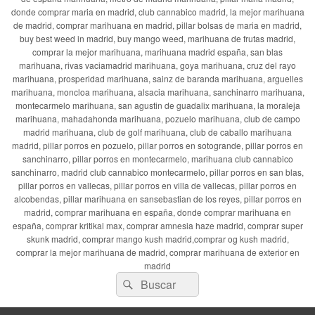
donde comprar maria en madrid, club cannabico madrid, la mejor marihuana
de madrid, comprar marihuana en madrid, pillar bolsas de maria en madrid,
buy best weed in madrid, buy mango weed, marihuana de frutas madrid,
comprar la mejor marihuana, marihuana madrid españa, san blas
marihuana, rivas vaciamadrid marihuana, goya marihuana, cruz del rayo
marihuana, prosperidad marihuana, sainz de baranda marihuana, arguelles
marihuana, moncloa marihuana, alsacia marihuana, sanchinarro marihuana,
montecarmelo marihuana, san agustin de guadalix marihuana, la moraleja
marihuana, mahadahonda marihuana, pozuelo marihuana, club de campo
madrid marihuana, club de golf marihuana, club de caballo marihuana
madrid, pillar porros en pozuelo, pillar porros en sotogrande, pillar porros en
sanchinarro, pillar porros en montecarmelo, marihuana club cannabico
sanchinarro, madrid club cannabico montecarmelo, pillar porros en san blas,
pillar porros en vallecas, pillar porros en villa de vallecas, pillar porros en
alcobendas, pillar marihuana en sansebastian de los reyes, pillar porros en
madrid, comprar marihuana en españa, donde comprar marihuana en
españa, comprar kritikal max, comprar amnesia haze madrid, comprar super
skunk madrid, comprar mango kush madrid,comprar og kush madrid,
comprar la mejor marihuana de madrid, comprar marihuana de exterior en
madrid
Buscar
Buscar
por: