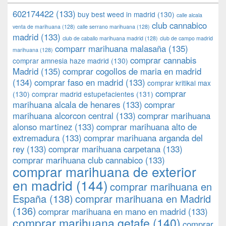
602174422
(133)
buy best weed in madrid
(130)
calle alcala
club cannabico
venta de marihuana
(128)
calle serrano marihuana
(128)
madrid
(133)
club de caballo marihuana madrid
(128)
club de campo madrid
comparr marihuana malasaña
(135)
marihuana
(128)
comprar cannabis
comprar amnesia haze madrid
(130)
Madrid
(135)
comprar cogollos de maria en madrid
(134)
comprar faso en madrid
(133)
comprar kritikal max
comprar
(130)
comprar madrid estupefacientes
(131)
marihuana alcala de henares
(133)
comprar
marihuana alcorcon central
(133)
comprar marihuana
alonso martinez
(133)
comprar marihuana alto de
extremadura
(133)
comprar marihuana arganda del
rey
(133)
comprar marihuana carpetana
(133)
comprar marihuana club cannabico
(133)
comprar marihuana de exterior
en madrid
(144)
comprar marihuana en
España
(138)
comprar marihuana en Madrid
(136)
comprar marihuana en mano en madrid
(133)
comprar marihuana getafe
(140)
comprar