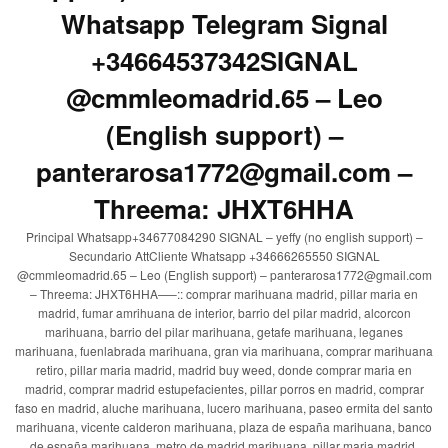
Whatsapp Telegram Signal
+34664537342SIGNAL
@cmmleomadrid.65 – Leo
(English support) –
panterarosa1772@gmail.com –
Threema: JHXT6HHA
Principal Whatsapp+34677084290 SIGNAL – yeffy (no english support) –
Secundario AttCliente Whatsapp +34666265550 SIGNAL
@cmmleomadrid.65 – Leo (English support) – panterarosa1772@gmail.com
– Threema: JHXT6HHA—–:: comprar marihuana madrid, pillar maria en
madrid, fumar amrihuana de interior, barrio del pilar madrid, alcorcon
marihuana, barrio del pilar marihuana, getafe marihuana, leganes
marihuana, fuenlabrada marihuana, gran via marihuana, comprar marihuana
retiro, pillar maria madrid, madrid buy weed, donde comprar maria en
madrid, comprar madrid estupefacientes, pillar porros en madrid, comprar
faso en madrid, aluche marihuana, lucero marihuana, paseo ermita del santo
marihuana, vicente calderon marihuana, plaza de españa marihuana, banco
de españa marihuana, metro de madrid marihuana, pillar maria madrid,