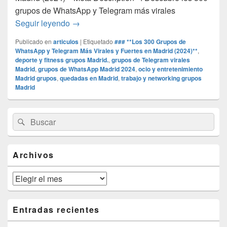
grupos de WhatsApp y Telegram más virales
### **Los 300 Grupos de WhatsApp y Teleg
Seguir leyendo
→
Publicado en
articulos
|
Etiquetado
### **Los 300 Grupos de
WhatsApp y Telegram Más Virales y Fuertes en Madrid (2024)**
,
deporte y fitness grupos Madrid.
,
grupos de Telegram virales
Madrid
,
grupos de WhatsApp Madrid 2024
,
ocio y entretenimiento
Madrid grupos
,
quedadas en Madrid
,
trabajo y networking grupos
Madrid
El
Buscar
Buscar
área
por:
de
widget
barra
Archivos
lateral
primaria
Archivos
Entradas recientes