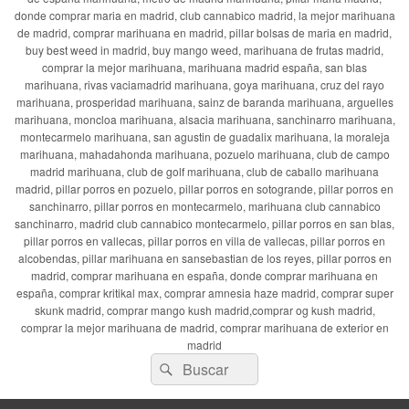
donde comprar maria en madrid, club cannabico madrid, la mejor marihuana
de madrid, comprar marihuana en madrid, pillar bolsas de maria en madrid,
buy best weed in madrid, buy mango weed, marihuana de frutas madrid,
comprar la mejor marihuana, marihuana madrid españa, san blas
marihuana, rivas vaciamadrid marihuana, goya marihuana, cruz del rayo
marihuana, prosperidad marihuana, sainz de baranda marihuana, arguelles
marihuana, moncloa marihuana, alsacia marihuana, sanchinarro marihuana,
montecarmelo marihuana, san agustin de guadalix marihuana, la moraleja
marihuana, mahadahonda marihuana, pozuelo marihuana, club de campo
madrid marihuana, club de golf marihuana, club de caballo marihuana
madrid, pillar porros en pozuelo, pillar porros en sotogrande, pillar porros en
sanchinarro, pillar porros en montecarmelo, marihuana club cannabico
sanchinarro, madrid club cannabico montecarmelo, pillar porros en san blas,
pillar porros en vallecas, pillar porros en villa de vallecas, pillar porros en
alcobendas, pillar marihuana en sansebastian de los reyes, pillar porros en
madrid, comprar marihuana en españa, donde comprar marihuana en
españa, comprar kritikal max, comprar amnesia haze madrid, comprar super
skunk madrid, comprar mango kush madrid,comprar og kush madrid,
comprar la mejor marihuana de madrid, comprar marihuana de exterior en
madrid
Buscar
Buscar
por: