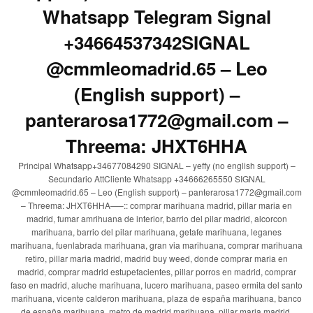
Whatsapp Telegram Signal
+34664537342SIGNAL
@cmmleomadrid.65 – Leo
(English support) –
panterarosa1772@gmail.com –
Threema: JHXT6HHA
Principal Whatsapp+34677084290 SIGNAL – yeffy (no english support) –
Secundario AttCliente Whatsapp +34666265550 SIGNAL
@cmmleomadrid.65 – Leo (English support) – panterarosa1772@gmail.com
– Threema: JHXT6HHA—–:: comprar marihuana madrid, pillar maria en
madrid, fumar amrihuana de interior, barrio del pilar madrid, alcorcon
marihuana, barrio del pilar marihuana, getafe marihuana, leganes
marihuana, fuenlabrada marihuana, gran via marihuana, comprar marihuana
retiro, pillar maria madrid, madrid buy weed, donde comprar maria en
madrid, comprar madrid estupefacientes, pillar porros en madrid, comprar
faso en madrid, aluche marihuana, lucero marihuana, paseo ermita del santo
marihuana, vicente calderon marihuana, plaza de españa marihuana, banco
de españa marihuana, metro de madrid marihuana, pillar maria madrid,