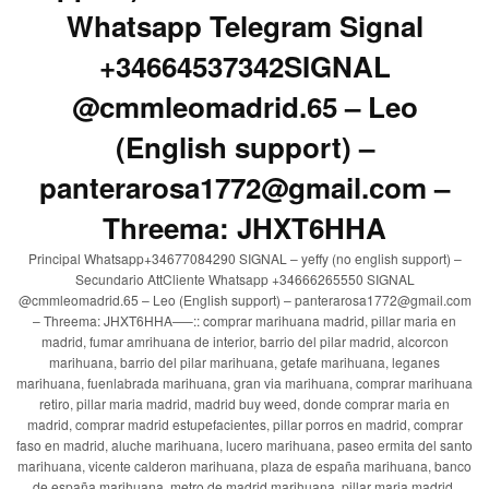
Whatsapp Telegram Signal
+34664537342SIGNAL
@cmmleomadrid.65 – Leo
(English support) –
panterarosa1772@gmail.com –
Threema: JHXT6HHA
Principal Whatsapp+34677084290 SIGNAL – yeffy (no english support) –
Secundario AttCliente Whatsapp +34666265550 SIGNAL
@cmmleomadrid.65 – Leo (English support) – panterarosa1772@gmail.com
– Threema: JHXT6HHA—–:: comprar marihuana madrid, pillar maria en
madrid, fumar amrihuana de interior, barrio del pilar madrid, alcorcon
marihuana, barrio del pilar marihuana, getafe marihuana, leganes
marihuana, fuenlabrada marihuana, gran via marihuana, comprar marihuana
retiro, pillar maria madrid, madrid buy weed, donde comprar maria en
madrid, comprar madrid estupefacientes, pillar porros en madrid, comprar
faso en madrid, aluche marihuana, lucero marihuana, paseo ermita del santo
marihuana, vicente calderon marihuana, plaza de españa marihuana, banco
de españa marihuana, metro de madrid marihuana, pillar maria madrid,