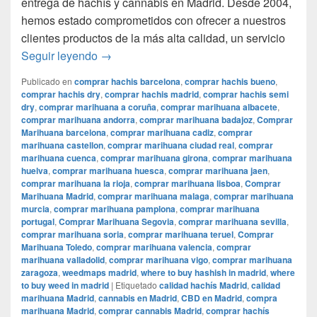
entrega de hachís y cannabis en Madrid. Desde 2004,
hemos estado comprometidos con ofrecer a nuestros
clientes productos de la más alta calidad, un servicio
¡Bienvenido a CompraMarihuanaMadrid: La
Seguir leyendo
→
Publicado en
comprar hachis barcelona
,
comprar hachis bueno
,
comprar hachis dry
,
comprar hachis madrid
,
comprar hachis semi
dry
,
comprar marihuana a coruña
,
comprar marihuana albacete
,
comprar marihuana andorra
,
comprar marihuana badajoz
,
Comprar
Marihuana barcelona
,
comprar marihuana cadiz
,
comprar
marihuana castellon
,
comprar marihuana ciudad real
,
comprar
marihuana cuenca
,
comprar marihuana girona
,
comprar marihuana
huelva
,
comprar marihuana huesca
,
comprar marihuana jaen
,
comprar marihuana la rioja
,
comprar marihuana lisboa
,
Comprar
Marihuana Madrid
,
comprar marihuana malaga
,
comprar marihuana
murcia
,
comprar marihuana pamplona
,
comprar marihuana
portugal
,
Comprar Marihuana Segovia
,
comprar marihuana sevilla
,
comprar marihuana soria
,
comprar marihuana teruel
,
Comprar
Marihuana Toledo
,
comprar marihuana valencia
,
comprar
marihuana valladolid
,
comprar marihuana vigo
,
comprar marihuana
zaragoza
,
weedmaps madrid
,
where to buy hashish in madrid
,
where
to buy weed in madrid
|
Etiquetado
calidad hachís Madrid
,
calidad
marihuana Madrid
,
cannabis en Madrid
,
CBD en Madrid
,
compra
marihuana Madrid
,
comprar cannabis Madrid
,
comprar hachís