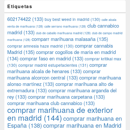
Etiquetas
602174422
(133)
buy best weed in madrid
(130)
calle alcala
club cannabico
venta de marihuana
(128)
calle serrano marihuana
(128)
madrid
(133)
club de caballo marihuana madrid
(128)
club de campo madrid
comparr marihuana malasaña
(135)
marihuana
(128)
comprar cannabis
comprar amnesia haze madrid
(130)
Madrid
(135)
comprar cogollos de maria en madrid
(134)
comprar faso en madrid
(133)
comprar kritikal max
comprar
(130)
comprar madrid estupefacientes
(131)
marihuana alcala de henares
(133)
comprar
marihuana alcorcon central
(133)
comprar marihuana
alonso martinez
(133)
comprar marihuana alto de
extremadura
(133)
comprar marihuana arganda del
rey
(133)
comprar marihuana carpetana
(133)
comprar marihuana club cannabico
(133)
comprar marihuana de exterior
en madrid
(144)
comprar marihuana en
España
(138)
comprar marihuana en Madrid