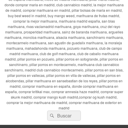
donde comprar maria en madrid, club cannabico madrid, la mejor marihuana
de madrid, comprar marihuana en madrid, pillar bolsas de maria en madrid,
buy best weed in madrid, buy mango weed, marihuana de frutas madrid,
comprar la mejor marihuana, marihuana madrid españa, san blas
marihuana, rivas vaciamadrid marihuana, goya marihuana, cruz del rayo
marihuana, prosperidad marihuana, sainz de baranda marihuana, arguelles
marihuana, moncloa marihuana, alsacia marihuana, sanchinarro marihuana,
montecarmelo marihuana, san agustin de guadalix marihuana, la moraleja
marihuana, mahadahonda marihuana, pozuelo marihuana, club de campo
madrid marihuana, club de golf marihuana, club de caballo marihuana
madrid, pillar porros en pozuelo, pillar porros en sotogrande, pillar porros en
sanchinarro, pillar porros en montecarmelo, marihuana club cannabico
sanchinarro, madrid club cannabico montecarmelo, pillar porros en san blas,
pillar porros en vallecas, pillar porros en villa de vallecas, pillar porros en
alcobendas, pillar marihuana en sansebastian de los reyes, pillar porros en
madrid, comprar marihuana en españa, donde comprar marihuana en
españa, comprar kritikal max, comprar amnesia haze madrid, comprar super
skunk madrid, comprar mango kush madrid,comprar og kush madrid,
comprar la mejor marihuana de madrid, comprar marihuana de exterior en
madrid
Buscar
Buscar
por: