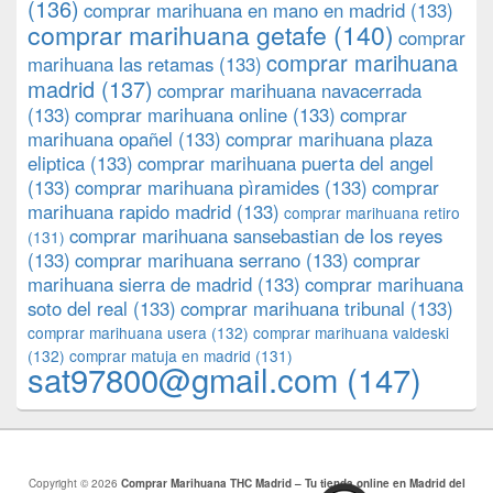
(136)
comprar marihuana en mano en madrid
(133)
comprar marihuana getafe
(140)
comprar
comprar marihuana
marihuana las retamas
(133)
madrid
(137)
comprar marihuana navacerrada
(133)
comprar marihuana online
(133)
comprar
marihuana opañel
(133)
comprar marihuana plaza
eliptica
(133)
comprar marihuana puerta del angel
(133)
comprar marihuana pìramides
(133)
comprar
marihuana rapido madrid
(133)
comprar marihuana retiro
comprar marihuana sansebastian de los reyes
(131)
(133)
comprar marihuana serrano
(133)
comprar
marihuana sierra de madrid
(133)
comprar marihuana
soto del real
(133)
comprar marihuana tribunal
(133)
comprar marihuana usera
(132)
comprar marihuana valdeski
(132)
comprar matuja en madrid
(131)
sat97800@gmail.com
(147)
Copyright © 2026
Comprar Marihuana THC Madrid – Tu tienda online en Madrid del