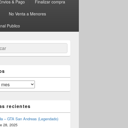
Envios & Pago
Finalizar compra
No Venta a Menores
nal Publico
ar
os
as recientes
da – GTA San Andreas (Legendado)
e 28, 2025