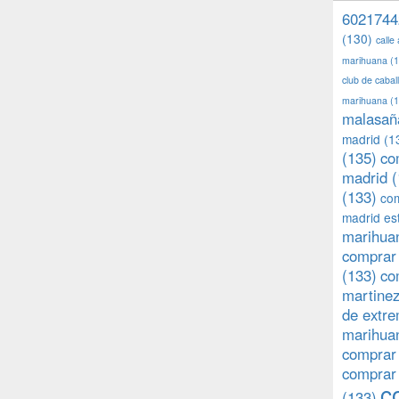
6021744
(130)
calle
marihuana
(1
club de caba
marihuana
(1
malasañ
madrid
(1
(135)
co
madrid
(
(133)
com
madrid es
marihuan
comprar 
(133)
co
martine
de extr
marihuan
comprar
comprar
c
(133)