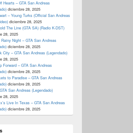
f Hearts – GTA San Andreas
ado)
diciembre 28, 2025
art – Young Turks (Official San Andreas
ideo)
diciembre 28, 2025
Hold The Line (GTA SA) (Radio K-DST)
e 28, 2025
A Rainy Night – GTA San Andreas
milias, Precios y la Realidad Detrás de las Lanchas**
ado)
diciembre 28, 2025
k City – GTA San Andreas (Legendado)
e 28, 2025
p Forward – GTA San Andreas
ado)
diciembre 28, 2025
kets to Paradise – GTA San Andreas
ado)
diciembre 28, 2025
 GTA San Andreas (Legendado)
e 28, 2025
Ex’s Live In Texas – GTA San Andreas
ado)
diciembre 28, 2025
s