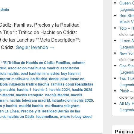
Queen O
(Legend
admin
Rod Stew
Music V
Cádiz: Familias, Precios y la Realidad
Toto – 
 Title**: Tráfico de Hachís en Cádiz:
diciembr
d de las Lanchas **Meta Description**:
I Love 
### **El Tráfico de Hachís en Cádiz: Fa
n Cádiz,
Seguir leyendo
→
(Legend
New Yor
diciembr
 **El Tráfico de Hachís en Cádiz: Familias
,
acheter
One Ste
drid
,
asociacion marihuana madrid
,
asociacion
(Legend
llota hachis
,
best hashish in madrid
,
buy hash in
Two Tic
mprar marihuana en Madrid
,
donde pillar costo en
 Bola influencia tráfico hachís
,
familias contrabandistas
(Legend
p madrid
,
hachis 1
,
hachis 2
,
hachis 2024
,
hachis 2025
,
Plush –
n Madrid
,
hachis fresquito
,
hachís Madrid
,
hachís
diciembr
egram
,
hachis telegram madrid
,
incautacion hachis 2025
,
All My 
s y hachís
,
madrid hachis
,
marihuana telegram
,
(Legend
en La Línea
,
Precios y la Realidad Detrás de las
co de hachís en Cádiz
,
tucamello.es
,
where to buy weed
Página