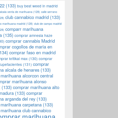
22
(133)
buy best weed in madrid
 alcala venta de marihuana
(128)
calle serrano
club cannabico madrid
(133)
28)
llo marihuana madrid
(128)
club de campo madrid
comparr marihuana
28)
a
(135)
comprar amnesia haze
comprar cannabis Madrid
30)
mprar cogollos de maria en
134)
comprar faso en madrid
prar kritikal max
(130)
comprar
comprar
tupefacientes
(131)
a alcala de henares
(133)
marihuana alcorcon central
mprar marihuana alonso
z
(133)
comprar marihuana alto
emadura
(133)
comprar
a arganda del rey
(133)
 marihuana carpetana
(133)
 marihuana club cannabico
omprar marihuana