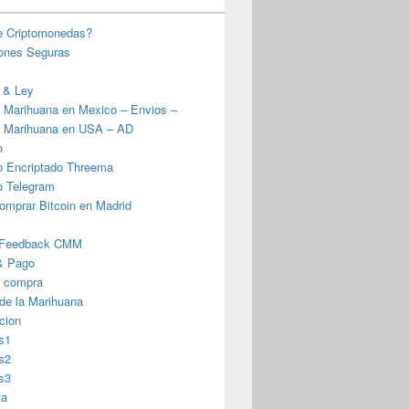
e Criptomonedas?
iones Seguras
 & Ley
 Marihuana en Mexico – Envios –
 Marihuana en USA – AD
o
o Encriptado Threema
o Telegram
omprar Bitcoin en Madrid
 Feedback CMM
& Pago
r compra
 de la Marihuana
cion
s1
s2
s3
ta