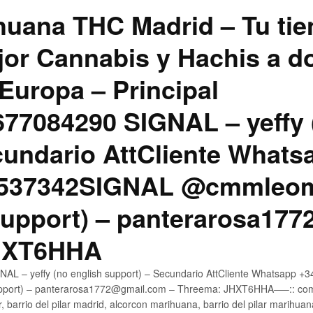
uana THC Madrid – Tu tie
jor Cannabis y Hachis a do
Europa – Principal
7084290 SIGNAL – yeffy 
cundario AttCliente Whats
4537342SIGNAL @cmmleom
support) – panterarosa17
JHXT6HHA
AL – yeffy (no english support) – Secundario AttCliente Whatsapp 
pport) – panterarosa1772@gmail.com – Threema: JHXT6HHA—–:: compr
, barrio del pilar madrid, alcorcon marihuana, barrio del pilar marihua