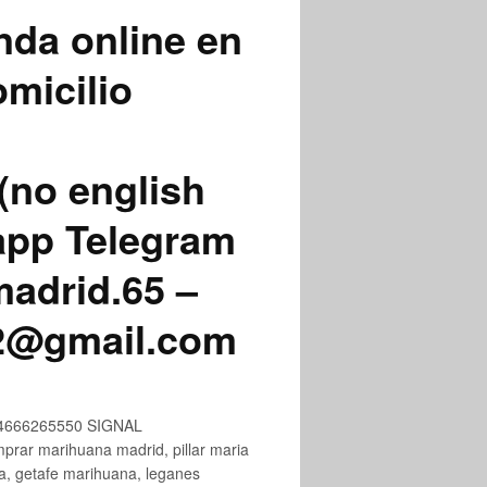
nda online en
micilio
(no english
app Telegram
adrid.65 –
72@gmail.com
+34666265550 SIGNAL
ar marihuana madrid, pillar maria
na, getafe marihuana, leganes