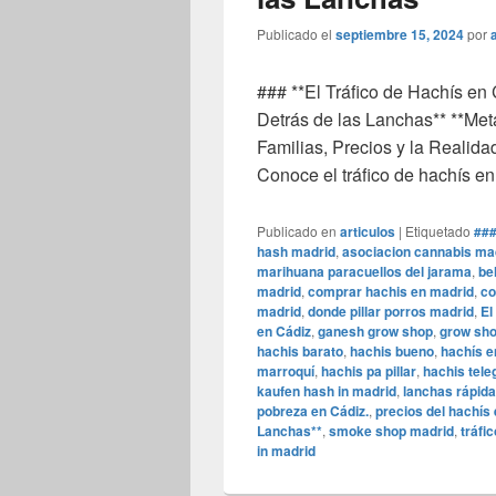
Publicado el
septiembre 15, 2024
por
### **El Tráfico de Hachís en 
Detrás de las Lanchas** **Meta
Familias, Precios y la Realida
Conoce el tráfico de hachís e
Publicado en
articulos
|
Etiquetado
###
hash madrid
,
asociacion cannabis ma
marihuana paracuellos del jarama
,
be
madrid
,
comprar hachis en madrid
,
co
madrid
,
donde pillar porros madrid
,
El
en Cádiz
,
ganesh grow shop
,
grow sho
hachis barato
,
hachis bueno
,
hachís e
marroquí
,
hachis pa pillar
,
hachis tel
kaufen hash in madrid
,
lanchas rápida
pobreza en Cádiz.
,
precios del hachís 
Lanchas**
,
smoke shop madrid
,
tráfi
in madrid