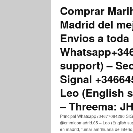
Comprar Marih
Madrid del me
Envios a toda 
Whatsapp+3467
support) – Se
Signal +3466
Leo (English 
– Threema: 
Principal Whatsapp+34677084290 SIGN
@cmmleomadrid.65 – Leo (English su
en madrid, fumar amrihuana de interior