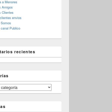
a a Menores
s Amigos
 Clientes
clientes envios
s Somos
canal Publico
arios recientes
rías
tas