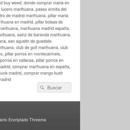
rid buy weed, donde comprar maria en
 lucero marihuana, paseo ermita del
o de madrid marihuana, pillar maria
huana en madrid, pillar bolsas de
 marihuana, marihuana madrid españa,
arihuana, sainz de baranda marihuana,
na, san agustin de guadalix
huana, club de golf marihuana, club
ro, pillar porros en montecarmelo,
orros en vallecas, pillar porros en
en madrid, comprar marihuana en españa,
skunk madrid, comprar mango kush
madrid
Buscar
Buscar
por:
acto Encriptado Threema