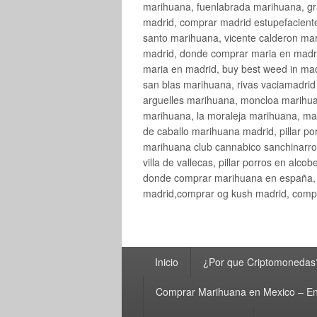
marihuana, fuenlabrada marihuana, gr
madrid, comprar madrid estupefaciente
santo marihuana, vicente calderon ma
madrid, donde comprar maria en madri
maria en madrid, buy best weed in ma
san blas marihuana, rivas vaciamadri
arguelles marihuana, moncloa marihua
marihuana, la moraleja marihuana, ma
de caballo marihuana madrid, pillar por
marihuana club cannabico sanchinarro, 
villa de vallecas, pillar porros en al
donde comprar marihuana en españa, 
madrid,comprar og kush madrid, compr
Menú
Inicio
¿Por que Criptomonedas
principal
Comprar Marihuana en Mexico – En