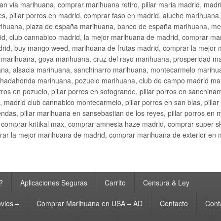
an via marihuana, comprar marihuana retiro, pillar maria madrid, mad
s, pillar porros en madrid, comprar faso en madrid, aluche marihuana,
rihuana, plaza de españa marihuana, banco de españa marihuana, metr
d, club cannabico madrid, la mejor marihuana de madrid, comprar mari
drid, buy mango weed, marihuana de frutas madrid, comprar la mejor
d marihuana, goya marihuana, cruz del rayo marihuana, prosperidad m
na, alsacia marihuana, sanchinarro marihuana, montecarmelo marihua
hadahonda marihuana, pozuelo marihuana, club de campo madrid mari
ros en pozuelo, pillar porros en sotogrande, pillar porros en sanchinar
madrid club cannabico montecarmelo, pillar porros en san blas, pillar p
cobendas, pillar marihuana en sansebastian de los reyes, pillar porros 
comprar kritikal max, comprar amnesia haze madrid, comprar super 
ar la mejor marihuana de madrid, comprar marihuana de exterior en 
?
Aplicaciones Seguras
Carrito
Censura & Ley
vios –
Comprar Marihuana en USA – AD
Contacto
Cont