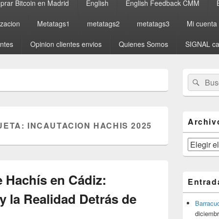
rar Bitcoin en Madrid
English
English Feedback CMM
izacion
Metatags1
metatags2
metatags3
Mi cuenta
entes
Opinion clientes envios
Quienes Somos
SIGNAL ca
El
Buscar
Busc
área
por:
de
widget
barra
lateral
Archiv
UETA:
INCAUTACION HACHIS 2025
primaria
Archivos
de Hachís en Cádiz:
Entrad
 y la Realidad Detrás de
Barracu
diciembr