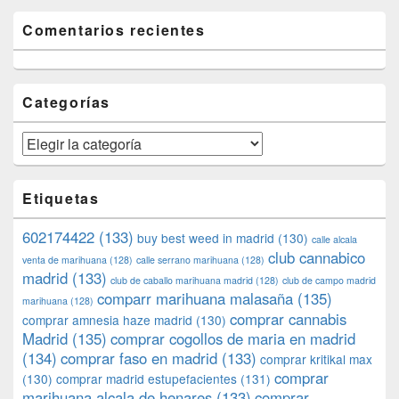
Comentarios recientes
Categorías
Categorías
Etiquetas
602174422
(133)
buy best weed in madrid
(130)
calle alcala
club cannabico
venta de marihuana
(128)
calle serrano marihuana
(128)
madrid
(133)
club de caballo marihuana madrid
(128)
club de campo madrid
comparr marihuana malasaña
(135)
marihuana
(128)
comprar cannabis
comprar amnesia haze madrid
(130)
Madrid
(135)
comprar cogollos de maria en madrid
(134)
comprar faso en madrid
(133)
comprar kritikal max
comprar
(130)
comprar madrid estupefacientes
(131)
marihuana alcala de henares
(133)
comprar