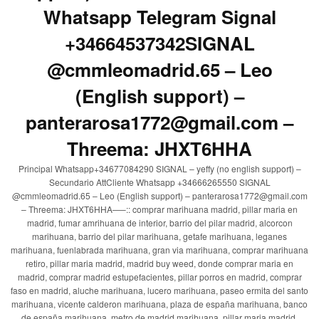
Whatsapp Telegram Signal
+34664537342SIGNAL
@cmmleomadrid.65 – Leo
(English support) –
panterarosa1772@gmail.com –
Threema: JHXT6HHA
Principal Whatsapp+34677084290 SIGNAL – yeffy (no english support) –
Secundario AttCliente Whatsapp +34666265550 SIGNAL
@cmmleomadrid.65 – Leo (English support) – panterarosa1772@gmail.com
– Threema: JHXT6HHA—–:: comprar marihuana madrid, pillar maria en
madrid, fumar amrihuana de interior, barrio del pilar madrid, alcorcon
marihuana, barrio del pilar marihuana, getafe marihuana, leganes
marihuana, fuenlabrada marihuana, gran via marihuana, comprar marihuana
retiro, pillar maria madrid, madrid buy weed, donde comprar maria en
madrid, comprar madrid estupefacientes, pillar porros en madrid, comprar
faso en madrid, aluche marihuana, lucero marihuana, paseo ermita del santo
marihuana, vicente calderon marihuana, plaza de españa marihuana, banco
de españa marihuana, metro de madrid marihuana, pillar maria madrid,