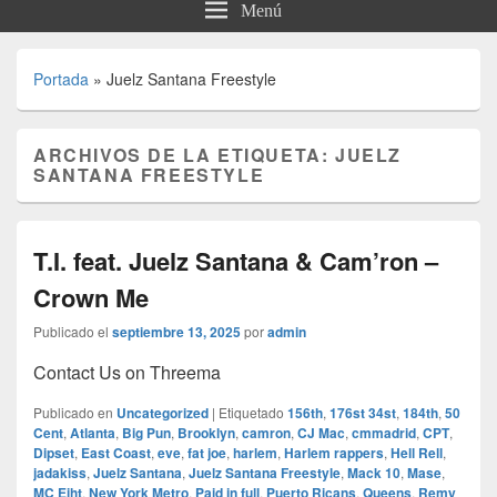
Menú
Portada
»
Juelz Santana Freestyle
ARCHIVOS DE LA ETIQUETA:
JUELZ
SANTANA FREESTYLE
T.I. feat. Juelz Santana & Cam’ron –
Crown Me
Publicado el
septiembre 13, 2025
por
admin
Contact Us on Threema
Publicado en
Uncategorized
|
Etiquetado
156th
,
176st 34st
,
184th
,
50
Cent
,
Atlanta
,
Big Pun
,
Brooklyn
,
camron
,
CJ Mac
,
cmmadrid
,
CPT
,
Dipset
,
East Coast
,
eve
,
fat joe
,
harlem
,
Harlem rappers
,
Hell Rell
,
jadakiss
,
Juelz Santana
,
Juelz Santana Freestyle
,
Mack 10
,
Mase
,
MC Eiht
,
New York Metro
,
Paid in full
,
Puerto Ricans
,
Queens
,
Remy