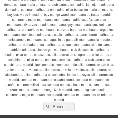
donde comprar maria en madrid, club cannabico madrid, la mejor marihuana
de madrid, comprar marihuana en madrid, pillar bolsas de maria en madrid,
buy best weed in madrid, buy mango weed, marihuana de frutas madrid,
comprar la mejor marihuana, marihuana madrid españa, san blas
marihuana, rivas vaciamadrid marihuana, goya marihuana, cruz del rayo
marihuana, prosperidad marihuana, sainz de baranda marihuana, arguelles
marihuana, moncloa marihuana, alsacia marihuana, sanchinarro marihuana,
montecarmelo marihuana, san agustin de guadalix marihuana, la moraleja
marihuana, mahadahonda marihuana, pozuelo marihuana, club de campo
madrid marihuana, club de golf marihuana, club de caballo marihuana
madrid, pillar porros en pozuelo, pillar porros en sotogrande, pillar porros en
sanchinarro, pillar porros en montecarmelo, marihuana club cannabico
sanchinarro, madrid club cannabico montecarmelo, pillar porros en san blas,
pillar porros en vallecas, pillar porros en villa de vallecas, pillar porros en
alcobendas, pillar marihuana en sansebastian de los reyes, pillar porros en
madrid, comprar marihuana en españa, donde comprar marihuana en
españa, comprar kritikal max, comprar amnesia haze madrid, comprar super
skunk madrid, comprar mango kush madrid,comprar og kush madrid,
comprar la mejor marihuana de madrid, comprar marihuana de exterior en
madrid
Buscar
Buscar
por: