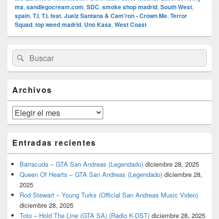
ma
,
sandiegocream.com
,
SDC
,
smoke shop madrid
,
South West
,
spain
,
T.I
,
T.I. feat. Juelz Santana & Cam'ron - Crown Me
,
Terror
Squad
,
top weed madrid
,
Uno Kasa
,
West Coast
El
Buscar
Buscar
área
por:
de
widget
barra
Archivos
lateral
primaria
Archivos
Entradas recientes
Barracuda – GTA San Andreas (Legendado)
diciembre 28, 2025
Queen Of Hearts – GTA San Andreas (Legendado)
diciembre 28,
2025
Rod Stewart – Young Turks (Official San Andreas Music Video)
diciembre 28, 2025
Toto – Hold The Line (GTA SA) (Radio K-DST)
diciembre 28, 2025