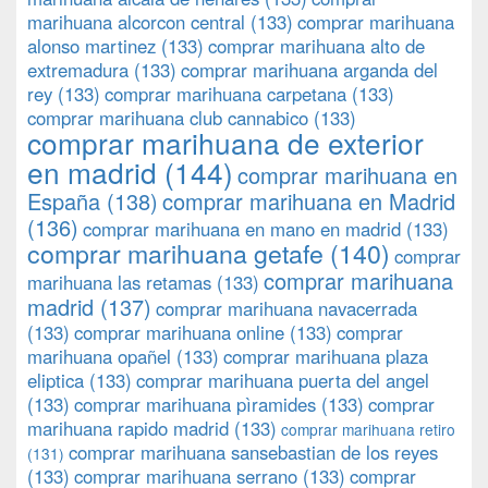
marihuana alcorcon central
(133)
comprar marihuana
alonso martinez
(133)
comprar marihuana alto de
extremadura
(133)
comprar marihuana arganda del
rey
(133)
comprar marihuana carpetana
(133)
comprar marihuana club cannabico
(133)
comprar marihuana de exterior
en madrid
(144)
comprar marihuana en
España
(138)
comprar marihuana en Madrid
(136)
comprar marihuana en mano en madrid
(133)
comprar marihuana getafe
(140)
comprar
comprar marihuana
marihuana las retamas
(133)
madrid
(137)
comprar marihuana navacerrada
(133)
comprar marihuana online
(133)
comprar
marihuana opañel
(133)
comprar marihuana plaza
eliptica
(133)
comprar marihuana puerta del angel
(133)
comprar marihuana pìramides
(133)
comprar
marihuana rapido madrid
(133)
comprar marihuana retiro
comprar marihuana sansebastian de los reyes
(131)
(133)
comprar marihuana serrano
(133)
comprar