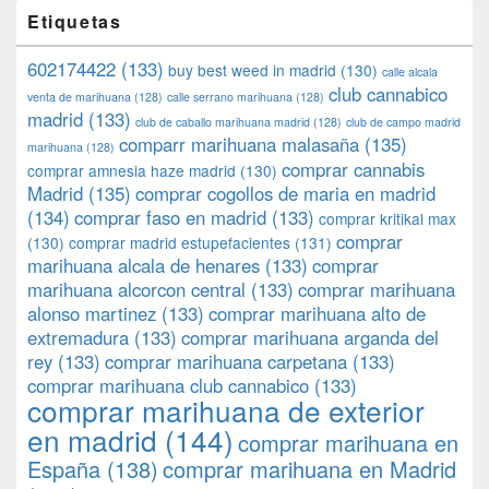
Etiquetas
602174422
(133)
buy best weed in madrid
(130)
calle alcala
club cannabico
venta de marihuana
(128)
calle serrano marihuana
(128)
madrid
(133)
club de caballo marihuana madrid
(128)
club de campo madrid
comparr marihuana malasaña
(135)
marihuana
(128)
comprar cannabis
comprar amnesia haze madrid
(130)
Madrid
(135)
comprar cogollos de maria en madrid
(134)
comprar faso en madrid
(133)
comprar kritikal max
comprar
(130)
comprar madrid estupefacientes
(131)
marihuana alcala de henares
(133)
comprar
marihuana alcorcon central
(133)
comprar marihuana
alonso martinez
(133)
comprar marihuana alto de
extremadura
(133)
comprar marihuana arganda del
rey
(133)
comprar marihuana carpetana
(133)
comprar marihuana club cannabico
(133)
comprar marihuana de exterior
en madrid
(144)
comprar marihuana en
España
(138)
comprar marihuana en Madrid