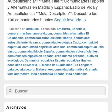
Autosuficiencia** **Meta Title**: Comunidades Hippies
y Alternativas en Madrid y España: Estilo de Vida y
Autosuficiencia **Meta Description**: Descubre las
### **Las 100 Co
100 comunidades hippies
Seguir leyendo
→
Publicado en
articulos
|
Etiquetado
Amalurra
,
Beneficio
,
comprarmarihuanamadrid.com
,
comunidad alternativa El
Calabacino
,
comunidad autosuficiente Madrid
,
comunidad
autosuficiente Navarra
,
comunidad ecológica Cádiz
,
comunidad
espiritual
,
comunidad espiritual Cataluña
,
comunidad espiritual País
Vasco
,
comunidad hippie España
,
comunidades autosuficientes
,
comunidades hippies en España
,
crecimiento personal
,
cultivos
ecológicos
,
Damanhur
,
ecoaldea España
,
ecoaldea Huelva
,
ecoaldeas en Madrid
,
El Molino de Guadalmesí
,
La Longuera
,
Lakabe
,
lakabe.org
,
Matavenero
,
omunidad alternativa Granada
,
vida alternativa
,
vida alternativa España
,
vida sostenible
El
Buscar
Buscar
área
por:
de
widget
barra
Archivos
lateral