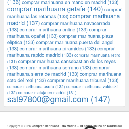
(136)
comprar marihuana en mano en madrid
(133)
comprar marihuana getafe
(140)
comprar
comprar marihuana
marihuana las retamas
(133)
madrid
(137)
comprar marihuana navacerrada
(133)
comprar marihuana online
(133)
comprar
marihuana opañel
(133)
comprar marihuana plaza
eliptica
(133)
comprar marihuana puerta del angel
(133)
comprar marihuana pìramides
(133)
comprar
marihuana rapido madrid
(133)
comprar marihuana retiro
comprar marihuana sansebastian de los reyes
(131)
(133)
comprar marihuana serrano
(133)
comprar
marihuana sierra de madrid
(133)
comprar marihuana
soto del real
(133)
comprar marihuana tribunal
(133)
comprar marihuana usera
(132)
comprar marihuana valdeski
(132)
comprar matuja en madrid
(131)
sat97800@gmail.com
(147)
Copyright © 2026
Comprar Marihuana THC Madrid – Tu tienda online en Madrid del