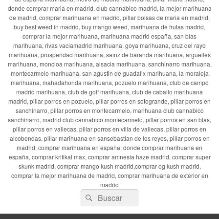
donde comprar maria en madrid, club cannabico madrid, la mejor marihuana
de madrid, comprar marihuana en madrid, pillar bolsas de maria en madrid,
buy best weed in madrid, buy mango weed, marihuana de frutas madrid,
comprar la mejor marihuana, marihuana madrid españa, san blas
marihuana, rivas vaciamadrid marihuana, goya marihuana, cruz del rayo
marihuana, prosperidad marihuana, sainz de baranda marihuana, arguelles
marihuana, moncloa marihuana, alsacia marihuana, sanchinarro marihuana,
montecarmelo marihuana, san agustin de guadalix marihuana, la moraleja
marihuana, mahadahonda marihuana, pozuelo marihuana, club de campo
madrid marihuana, club de golf marihuana, club de caballo marihuana
madrid, pillar porros en pozuelo, pillar porros en sotogrande, pillar porros en
sanchinarro, pillar porros en montecarmelo, marihuana club cannabico
sanchinarro, madrid club cannabico montecarmelo, pillar porros en san blas,
pillar porros en vallecas, pillar porros en villa de vallecas, pillar porros en
alcobendas, pillar marihuana en sansebastian de los reyes, pillar porros en
madrid, comprar marihuana en españa, donde comprar marihuana en
españa, comprar kritikal max, comprar amnesia haze madrid, comprar super
skunk madrid, comprar mango kush madrid,comprar og kush madrid,
comprar la mejor marihuana de madrid, comprar marihuana de exterior en
madrid
Buscar
Buscar
por: