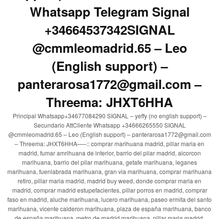
Whatsapp Telegram Signal
+34664537342SIGNAL
@cmmleomadrid.65 – Leo
(English support) –
panterarosa1772@gmail.com –
Threema: JHXT6HHA
Principal Whatsapp+34677084290 SIGNAL – yeffy (no english support) –
Secundario AttCliente Whatsapp +34666265550 SIGNAL
@cmmleomadrid.65 – Leo (English support) – panterarosa1772@gmail.com
– Threema: JHXT6HHA—–:: comprar marihuana madrid, pillar maria en
madrid, fumar amrihuana de interior, barrio del pilar madrid, alcorcon
marihuana, barrio del pilar marihuana, getafe marihuana, leganes
marihuana, fuenlabrada marihuana, gran via marihuana, comprar marihuana
retiro, pillar maria madrid, madrid buy weed, donde comprar maria en
madrid, comprar madrid estupefacientes, pillar porros en madrid, comprar
faso en madrid, aluche marihuana, lucero marihuana, paseo ermita del santo
marihuana, vicente calderon marihuana, plaza de españa marihuana, banco
de españa marihuana, metro de madrid marihuana, pillar maria madrid,