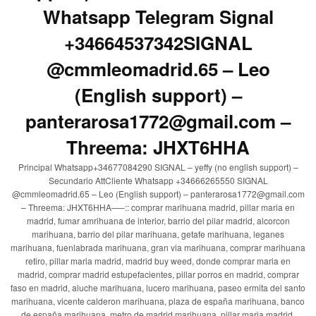
Whatsapp Telegram Signal
+34664537342SIGNAL
@cmmleomadrid.65 – Leo
(English support) –
panterarosa1772@gmail.com –
Threema: JHXT6HHA
Principal Whatsapp+34677084290 SIGNAL – yeffy (no english support) –
Secundario AttCliente Whatsapp +34666265550 SIGNAL
@cmmleomadrid.65 – Leo (English support) – panterarosa1772@gmail.com
– Threema: JHXT6HHA—–:: comprar marihuana madrid, pillar maria en
madrid, fumar amrihuana de interior, barrio del pilar madrid, alcorcon
marihuana, barrio del pilar marihuana, getafe marihuana, leganes
marihuana, fuenlabrada marihuana, gran via marihuana, comprar marihuana
retiro, pillar maria madrid, madrid buy weed, donde comprar maria en
madrid, comprar madrid estupefacientes, pillar porros en madrid, comprar
faso en madrid, aluche marihuana, lucero marihuana, paseo ermita del santo
marihuana, vicente calderon marihuana, plaza de españa marihuana, banco
de españa marihuana, metro de madrid marihuana, pillar maria madrid,