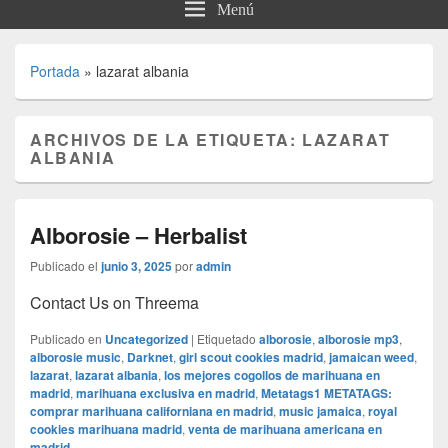
Menú
Portada
»
lazarat albania
ARCHIVOS DE LA ETIQUETA:
LAZARAT
ALBANIA
Alborosie – Herbalist
Publicado el
junio 3, 2025
por
admin
Contact Us on Threema
Publicado en
Uncategorized
|
Etiquetado
alborosie
,
alborosie mp3
,
alborosie music
,
Darknet
,
girl scout cookies madrid
,
jamaican weed
,
lazarat
,
lazarat albania
,
los mejores cogollos de marihuana en
madrid
,
marihuana exclusiva en madrid
,
Metatags1 METATAGS:
comprar marihuana californiana en madrid
,
music jamaica
,
royal
cookies marihuana madrid
,
venta de marihuana americana en
madrid