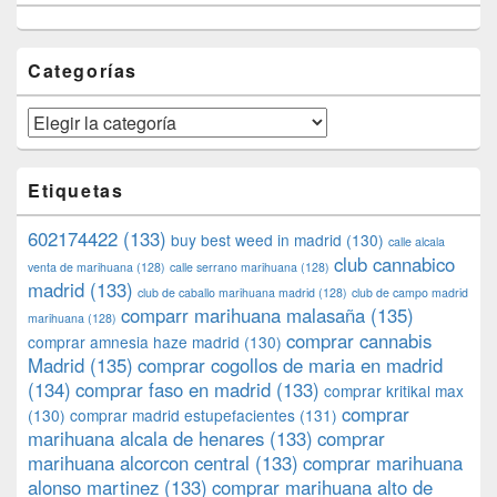
Categorías
Categorías
Etiquetas
602174422
(133)
buy best weed in madrid
(130)
calle alcala
club cannabico
venta de marihuana
(128)
calle serrano marihuana
(128)
madrid
(133)
club de caballo marihuana madrid
(128)
club de campo madrid
comparr marihuana malasaña
(135)
marihuana
(128)
comprar cannabis
comprar amnesia haze madrid
(130)
Madrid
(135)
comprar cogollos de maria en madrid
(134)
comprar faso en madrid
(133)
comprar kritikal max
comprar
(130)
comprar madrid estupefacientes
(131)
marihuana alcala de henares
(133)
comprar
marihuana alcorcon central
(133)
comprar marihuana
alonso martinez
(133)
comprar marihuana alto de