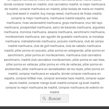
donde comprar maria en madrid, club cannabico madrid, la mejor marihuana
de madrid, comprar marihuana en madrid, pillar bolsas de maria en madrid,
buy best weed in madrid, buy mango weed, marihuana de frutas madrid,
comprar la mejor marihuana, marihuana madrid españa, san blas
marihuana, rivas vaciamadrid marihuana, goya marihuana, cruz del rayo
marihuana, prosperidad marihuana, sainz de baranda marihuana, arguelles
marihuana, moncloa marihuana, alsacia marihuana, sanchinarro marihuana,
montecarmelo marihuana, san agustin de guadalix marihuana, la moraleja
marihuana, mahadahonda marihuana, pozuelo marihuana, club de campo
madrid marihuana, club de golf marihuana, club de caballo marihuana
madrid, pillar porros en pozuelo, pillar porros en sotogrande, pillar porros en
sanchinarro, pillar porros en montecarmelo, marihuana club cannabico
sanchinarro, madrid club cannabico montecarmelo, pillar porros en san blas,
pillar porros en vallecas, pillar porros en villa de vallecas, pillar porros en
alcobendas, pillar marihuana en sansebastian de los reyes, pillar porros en
madrid, comprar marihuana en españa, donde comprar marihuana en
españa, comprar kritikal max, comprar amnesia haze madrid, comprar super
skunk madrid, comprar mango kush madrid,comprar og kush madrid,
comprar la mejor marihuana de madrid, comprar marihuana de exterior en
madrid
Buscar
Buscar
por: