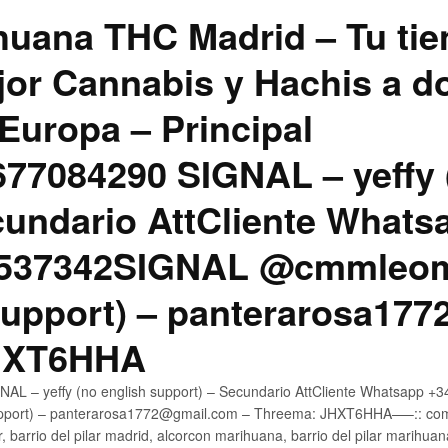
uana THC Madrid – Tu tie
jor Cannabis y Hachis a do
Europa – Principal
7084290 SIGNAL – yeffy 
cundario AttCliente Whats
4537342SIGNAL @cmmleom
support) – panterarosa17
JHXT6HHA
AL – yeffy (no english support) – Secundario AttCliente Whatsapp 
pport) – panterarosa1772@gmail.com – Threema: JHXT6HHA—–:: compr
, barrio del pilar madrid, alcorcon marihuana, barrio del pilar marihua