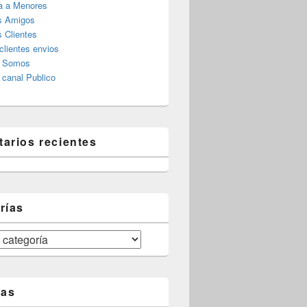
a a Menores
s Amigos
 Clientes
clientes envios
s Somos
canal Publico
arios recientes
rías
tas