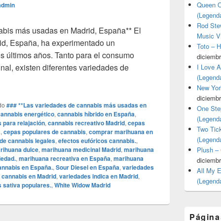
Queen O
admin
(Legend
Rod Stew
abis más usadas en Madrid, España** El
Music V
id, España, ha experimentado un
Toto – 
os últimos años. Tanto para el consumo
diciembr
nal, existen diferentes variedades de
I Love 
(Legend
**Las variedades de cannabis más usadas en Madrid, España**
New Yor
diciembr
do
### **Las variedades de cannabis más usadas en
One Ste
cannabis energético
,
cannabis híbrido en España
,
(Legend
 para relajación
,
cannabis recreativo Madrid
,
cepas
Two Tic
s
,
cepas populares de cannabis
,
comprar marihuana en
(Legend
de cannabis legales
,
efectos eufóricos cannabis.
,
rihuana dulce
,
marihuana medicinal Madrid
,
marihuana
Plush –
iedad.
,
marihuana recreativa en España
,
marihuana
diciembr
annabis en España.
,
Sour Diesel en España
,
variedades
All My 
 cannabis en Madrid
,
variedades indica en Madrid
,
(Legend
 sativa populares.
,
White Widow Madrid
Página