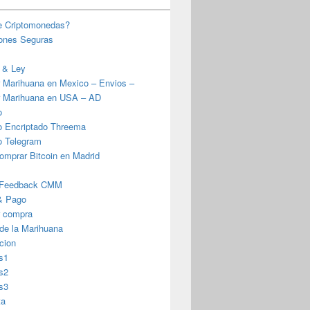
e Criptomonedas?
iones Seguras
 & Ley
 Marihuana en Mexico – Envios –
 Marihuana en USA – AD
o
o Encriptado Threema
o Telegram
omprar Bitcoin en Madrid
 Feedback CMM
& Pago
r compra
 de la Marihuana
cion
s1
s2
s3
ta