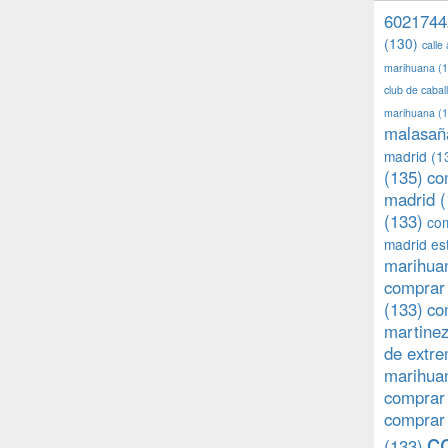
6021744
(130)
calle
marihuana
(1
club de caba
marihuana
(1
malasañ
madrid
(1
(135)
co
madrid
(
(133)
com
madrid es
marihuan
comprar 
(133)
co
martine
de extr
marihuan
comprar
comprar
c
(133)