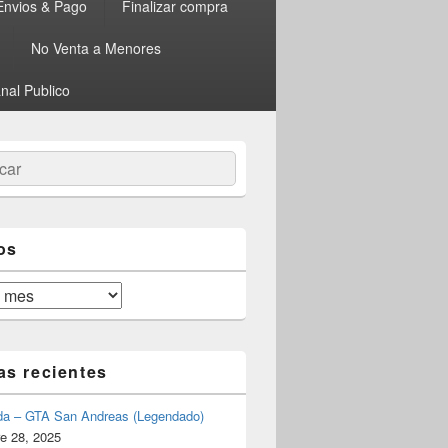
Envios & Pago
Finalizar compra
No Venta a Menores
nal Publico
ar
os
as recientes
da – GTA San Andreas (Legendado)
e 28, 2025