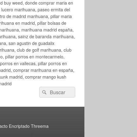
rid buy weed, donde comprar maria en
 lucero marihuana, paseo ermita del
o de madrid marihuana, pillar maria
huana en madrid, pillar bolsas de
 marihuana, marihuana madrid españa,
arihuana, sainz de baranda marihuana,
na, san agustin de guadalix
huana, club de golf marihuana, club
ro, pillar porros en montecarmelo,
orros en vallecas, pillar porros en
en madrid, comprar marihuana en españa,
skunk madrid, comprar mango kush
madrid
Buscar
Buscar
por:
acto Encriptado Threema