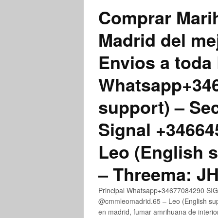
Comprar Marih
Madrid del me
Envios a toda 
Whatsapp+3467
support) – Se
Signal +3466
Leo (English 
– Threema: 
Principal Whatsapp+34677084290 SIGN
@cmmleomadrid.65 – Leo (English su
en madrid, fumar amrihuana de interior