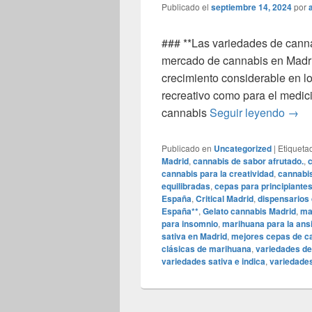
Publicado el
septiembre 14, 2024
por
### **Las variedades de cann
mercado de cannabis en Madr
crecimiento considerable en l
recreativo como para el medici
### 
cannabis
Seguir leyendo
→
Publicado en
Uncategorized
|
Etiqueta
Madrid
,
cannabis de sabor afrutado.
,
cannabis para la creatividad
,
cannabis
equilibradas
,
cepas para principiante
España
,
Critical Madrid
,
dispensarios 
España**
,
Gelato cannabis Madrid
,
ma
para insomnio
,
marihuana para la ans
sativa en Madrid
,
mejores cepas de c
clásicas de marihuana
,
variedades de
variedades sativa e indica
,
variedades