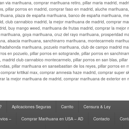
an via marihuana, comprar marihuana retiro, pillar maria madrid, mad
s, pillar porros en madrid, comprar faso en madrid, aluche marihuana,
rihuana, plaza de españa marihuana, banco de españa marihuana, metr
d, club cannabico madrid, la mejor marihuana de madrid, comprar mari
drid, buy mango weed, marihuana de frutas madrid, comprar la mejor
d marihuana, goya marihuana, cruz del rayo marihuana, prosperidad m
na, alsacia marihuana, sanchinarro marihuana, montecarmelo marihua
hadahonda marihuana, pozuelo marihuana, club de campo madrid mari
ros en pozuelo, pillar porros en sotogrande, pillar porros en sanchinar
madrid club cannabico montecarmelo, pillar porros en san blas, pillar p
cobendas, pillar marihuana en sansebastian de los reyes, pillar porros 
comprar kritikal max, comprar amnesia haze madrid, comprar super 
ar la mejor marihuana de madrid, comprar marihuana de exterior en 
?
Aplicaciones Seguras
Carrito
Censura & Ley
vios –
Comprar Marihuana en USA – AD
Contacto
Cont