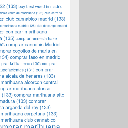
22
(133)
buy best weed in madrid
 alcala venta de marihuana
(128)
calle serrano
club cannabico madrid
(133)
28)
llo marihuana madrid
(128)
club de campo madrid
comparr marihuana
28)
a
(135)
comprar amnesia haze
comprar cannabis Madrid
30)
mprar cogollos de maria en
134)
comprar faso en madrid
prar kritikal max
(130)
comprar
comprar
tupefacientes
(131)
a alcala de henares
(133)
marihuana alcorcon central
mprar marihuana alonso
z
(133)
comprar marihuana alto
emadura
(133)
comprar
a arganda del rey
(133)
 marihuana carpetana
(133)
 marihuana club cannabico
omprar marihuana