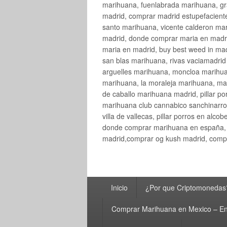
marihuana, fuenlabrada marihuana, gr
madrid, comprar madrid estupefaciente
santo marihuana, vicente calderon ma
madrid, donde comprar maria en madri
maria en madrid, buy best weed in ma
san blas marihuana, rivas vaciamadri
arguelles marihuana, moncloa marihua
marihuana, la moraleja marihuana, ma
de caballo marihuana madrid, pillar por
marihuana club cannabico sanchinarro, 
villa de vallecas, pillar porros en al
donde comprar marihuana en españa, 
madrid,comprar og kush madrid, compr
Menú
Inicio
¿Por que Criptomonedas
principal
Comprar Marihuana en Mexico – En