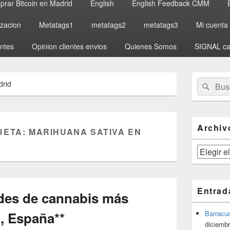
rar Bitcoin en Madrid
English
English Feedback CMM
izacion
Metatags1
metatags2
metatags3
Mi cuenta
entes
Opinion clientes envios
Quienes Somos
SIGNAL ca
El
Buscar
Busc
drid
área
por:
de
widget
barra
lateral
Archiv
UETA:
MARIHUANA SATIVA EN
primaria
Archivos
Entrad
ades de cannabis más
, España**
Barracu
diciembr