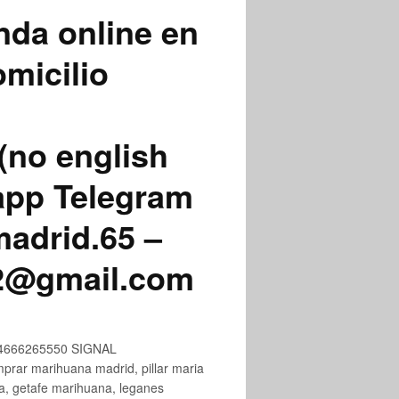
nda online en
micilio
(no english
app Telegram
adrid.65 –
72@gmail.com
+34666265550 SIGNAL
ar marihuana madrid, pillar maria
na, getafe marihuana, leganes