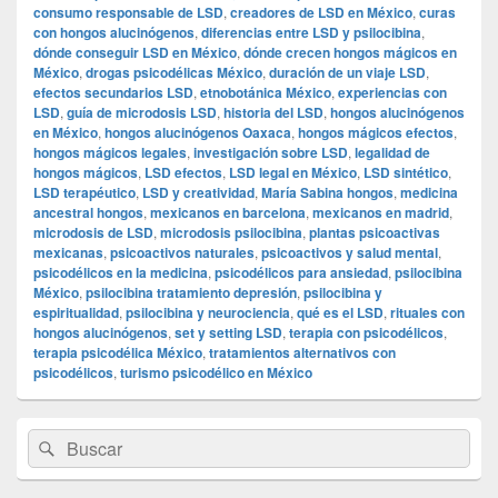
consumo responsable de LSD
,
creadores de LSD en México
,
curas
con hongos alucinógenos
,
diferencias entre LSD y psilocibina
,
dónde conseguir LSD en México
,
dónde crecen hongos mágicos en
México
,
drogas psicodélicas México
,
duración de un viaje LSD
,
efectos secundarios LSD
,
etnobotánica México
,
experiencias con
LSD
,
guía de microdosis LSD
,
historia del LSD
,
hongos alucinógenos
en México
,
hongos alucinógenos Oaxaca
,
hongos mágicos efectos
,
hongos mágicos legales
,
investigación sobre LSD
,
legalidad de
hongos mágicos
,
LSD efectos
,
LSD legal en México
,
LSD sintético
,
LSD terapéutico
,
LSD y creatividad
,
María Sabina hongos
,
medicina
ancestral hongos
,
mexicanos en barcelona
,
mexicanos en madrid
,
microdosis de LSD
,
microdosis psilocibina
,
plantas psicoactivas
mexicanas
,
psicoactivos naturales
,
psicoactivos y salud mental
,
psicodélicos en la medicina
,
psicodélicos para ansiedad
,
psilocibina
México
,
psilocibina tratamiento depresión
,
psilocibina y
espiritualidad
,
psilocibina y neurociencia
,
qué es el LSD
,
rituales con
hongos alucinógenos
,
set y setting LSD
,
terapia con psicodélicos
,
terapia psicodélica México
,
tratamientos alternativos con
psicodélicos
,
turismo psicodélico en México
El
Buscar
Buscar
área
por:
de
widget