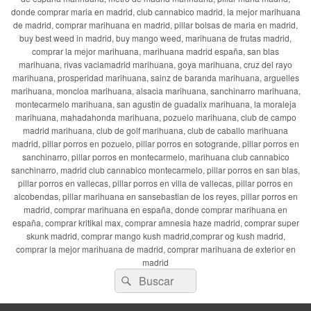
donde comprar maria en madrid, club cannabico madrid, la mejor marihuana
de madrid, comprar marihuana en madrid, pillar bolsas de maria en madrid,
buy best weed in madrid, buy mango weed, marihuana de frutas madrid,
comprar la mejor marihuana, marihuana madrid españa, san blas
marihuana, rivas vaciamadrid marihuana, goya marihuana, cruz del rayo
marihuana, prosperidad marihuana, sainz de baranda marihuana, arguelles
marihuana, moncloa marihuana, alsacia marihuana, sanchinarro marihuana,
montecarmelo marihuana, san agustin de guadalix marihuana, la moraleja
marihuana, mahadahonda marihuana, pozuelo marihuana, club de campo
madrid marihuana, club de golf marihuana, club de caballo marihuana
madrid, pillar porros en pozuelo, pillar porros en sotogrande, pillar porros en
sanchinarro, pillar porros en montecarmelo, marihuana club cannabico
sanchinarro, madrid club cannabico montecarmelo, pillar porros en san blas,
pillar porros en vallecas, pillar porros en villa de vallecas, pillar porros en
alcobendas, pillar marihuana en sansebastian de los reyes, pillar porros en
madrid, comprar marihuana en españa, donde comprar marihuana en
españa, comprar kritikal max, comprar amnesia haze madrid, comprar super
skunk madrid, comprar mango kush madrid,comprar og kush madrid,
comprar la mejor marihuana de madrid, comprar marihuana de exterior en
madrid
Buscar
Buscar
por: