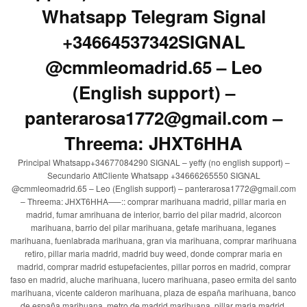
Whatsapp Telegram Signal
+34664537342SIGNAL
@cmmleomadrid.65 – Leo
(English support) –
panterarosa1772@gmail.com –
Threema: JHXT6HHA
Principal Whatsapp+34677084290 SIGNAL – yeffy (no english support) –
Secundario AttCliente Whatsapp +34666265550 SIGNAL
@cmmleomadrid.65 – Leo (English support) – panterarosa1772@gmail.com
– Threema: JHXT6HHA—–:: comprar marihuana madrid, pillar maria en
madrid, fumar amrihuana de interior, barrio del pilar madrid, alcorcon
marihuana, barrio del pilar marihuana, getafe marihuana, leganes
marihuana, fuenlabrada marihuana, gran via marihuana, comprar marihuana
retiro, pillar maria madrid, madrid buy weed, donde comprar maria en
madrid, comprar madrid estupefacientes, pillar porros en madrid, comprar
faso en madrid, aluche marihuana, lucero marihuana, paseo ermita del santo
marihuana, vicente calderon marihuana, plaza de españa marihuana, banco
de españa marihuana, metro de madrid marihuana, pillar maria madrid,