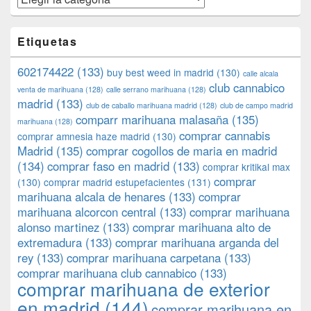
Etiquetas
602174422
(133)
buy best weed in madrid
(130)
calle alcala
club cannabico
venta de marihuana
(128)
calle serrano marihuana
(128)
madrid
(133)
club de caballo marihuana madrid
(128)
club de campo madrid
comparr marihuana malasaña
(135)
marihuana
(128)
comprar cannabis
comprar amnesia haze madrid
(130)
Madrid
(135)
comprar cogollos de maria en madrid
(134)
comprar faso en madrid
(133)
comprar kritikal max
comprar
(130)
comprar madrid estupefacientes
(131)
marihuana alcala de henares
(133)
comprar
marihuana alcorcon central
(133)
comprar marihuana
alonso martinez
(133)
comprar marihuana alto de
extremadura
(133)
comprar marihuana arganda del
rey
(133)
comprar marihuana carpetana
(133)
comprar marihuana club cannabico
(133)
comprar marihuana de exterior
en madrid
(144)
comprar marihuana en