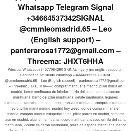
Whatsapp Telegram Signal
+34664537342SIGNAL
@cmmleomadrid.65 – Leo
(English support) –
panterarosa1772@gmail.com –
Threema: JHXT6HHA
Principal Whatsapp+34677084290 SIGNAL – yeffy (no english support) –
Secundario AttCliente Whatsapp +34666265550 SIGNAL
@cmmleomadrid.65 – Leo (English support) – panterarosa1772@gmail.com
– Threema: JHXT6HHA—–:: comprar marihuana madrid, pillar maria en
madrid, fumar amrihuana de interior, barrio del pilar madrid, alcorcon
marihuana, barrio del pilar marihuana, getafe marihuana, leganes
marihuana, fuenlabrada marihuana, gran via marihuana, comprar marihuana
retiro, pillar maria madrid, madrid buy weed, donde comprar maria en
madrid, comprar madrid estupefacientes, pillar porros en madrid, comprar
faso en madrid, aluche marihuana, lucero marihuana, paseo ermita del santo
marihuana, vicente calderon marihuana, plaza de españa marihuana, banco
de españa marihuana, metro de madrid marihuana, pillar maria madrid,