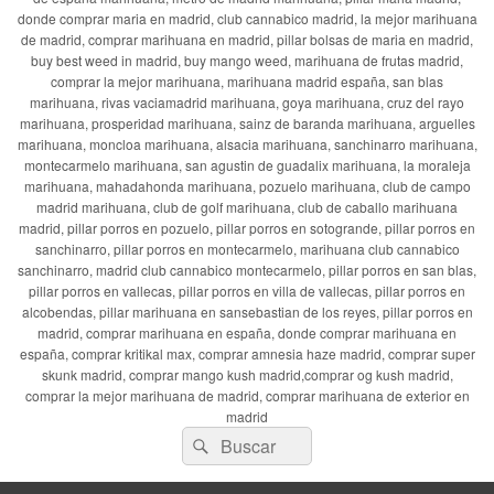
donde comprar maria en madrid, club cannabico madrid, la mejor marihuana
de madrid, comprar marihuana en madrid, pillar bolsas de maria en madrid,
buy best weed in madrid, buy mango weed, marihuana de frutas madrid,
comprar la mejor marihuana, marihuana madrid españa, san blas
marihuana, rivas vaciamadrid marihuana, goya marihuana, cruz del rayo
marihuana, prosperidad marihuana, sainz de baranda marihuana, arguelles
marihuana, moncloa marihuana, alsacia marihuana, sanchinarro marihuana,
montecarmelo marihuana, san agustin de guadalix marihuana, la moraleja
marihuana, mahadahonda marihuana, pozuelo marihuana, club de campo
madrid marihuana, club de golf marihuana, club de caballo marihuana
madrid, pillar porros en pozuelo, pillar porros en sotogrande, pillar porros en
sanchinarro, pillar porros en montecarmelo, marihuana club cannabico
sanchinarro, madrid club cannabico montecarmelo, pillar porros en san blas,
pillar porros en vallecas, pillar porros en villa de vallecas, pillar porros en
alcobendas, pillar marihuana en sansebastian de los reyes, pillar porros en
madrid, comprar marihuana en españa, donde comprar marihuana en
españa, comprar kritikal max, comprar amnesia haze madrid, comprar super
skunk madrid, comprar mango kush madrid,comprar og kush madrid,
comprar la mejor marihuana de madrid, comprar marihuana de exterior en
madrid
Buscar
Buscar
por: