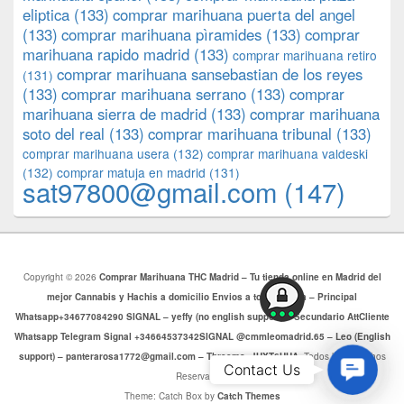
eliptica
(133)
comprar marihuana puerta del angel
(133)
comprar marihuana pìramides
(133)
comprar
marihuana rapido madrid
(133)
comprar marihuana retiro
comprar marihuana sansebastian de los reyes
(131)
(133)
comprar marihuana serrano
(133)
comprar
marihuana sierra de madrid
(133)
comprar marihuana
soto del real
(133)
comprar marihuana tribunal
(133)
comprar marihuana usera
(132)
comprar marihuana valdeski
(132)
comprar matuja en madrid
(131)
sat97800@gmail.com
(147)
Copyright © 2026
Comprar Marihuana THC Madrid – Tu tienda online en Madrid del
mejor Cannabis y Hachis a domicilio Envios a toda Europa – Principal
Whatsapp+34677084290 SIGNAL – yeffy (no english support) – Secundario AttCliente
Whatsapp Telegram Signal +34664537342SIGNAL @cmmleomadrid.65 – Leo (English
support) – panterarosa1772@gmail.com – Threema: JHXT6HHA
. Todos los Derechos
Contac
Contact Us
Reservados.
Us
Theme: Catch Box by
Catch Themes