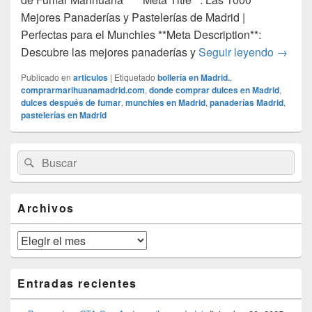
Mejores Panaderías y Pastelerías de Madrid |
Perfectas para el Munchies **Meta Description**:
## **P
Descubre las mejores panaderías y
Seguir leyendo
→
Publicado en
articulos
|
Etiquetado
bollería en Madrid.
,
comprarmarihuanamadrid.com
,
donde comprar dulces en Madrid
,
dulces después de fumar
,
munchies en Madrid
,
panaderías Madrid
,
pastelerías en Madrid
El
Buscar
Buscar
área
por:
de
widget
barra
Archivos
lateral
primaria
Archivos
Entradas recientes