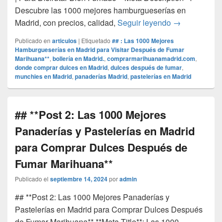
Descubre las 1000 mejores hamburgueserías en
Las 1000 Mej
Madrid, con precios, calidad,
Seguir leyendo
→
Publicado en
articulos
|
Etiquetado
## : Las 1000 Mejores
Hamburgueserías en Madrid para Visitar Después de Fumar
Marihuana**
,
bollería en Madrid.
,
comprarmarihuanamadrid.com
,
donde comprar dulces en Madrid
,
dulces después de fumar
,
munchies en Madrid
,
panaderías Madrid
,
pastelerías en Madrid
## **Post 2: Las 1000 Mejores
Panaderías y Pastelerías en Madrid
para Comprar Dulces Después de
Fumar Marihuana**
Publicado el
septiembre 14, 2024
por
admin
## **Post 2: Las 1000 Mejores Panaderías y
Pastelerías en Madrid para Comprar Dulces Después
de Fumar Marihuana** **Meta Title**: Las 1000