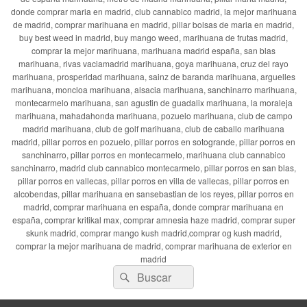
donde comprar maria en madrid, club cannabico madrid, la mejor marihuana
de madrid, comprar marihuana en madrid, pillar bolsas de maria en madrid,
buy best weed in madrid, buy mango weed, marihuana de frutas madrid,
comprar la mejor marihuana, marihuana madrid españa, san blas
marihuana, rivas vaciamadrid marihuana, goya marihuana, cruz del rayo
marihuana, prosperidad marihuana, sainz de baranda marihuana, arguelles
marihuana, moncloa marihuana, alsacia marihuana, sanchinarro marihuana,
montecarmelo marihuana, san agustin de guadalix marihuana, la moraleja
marihuana, mahadahonda marihuana, pozuelo marihuana, club de campo
madrid marihuana, club de golf marihuana, club de caballo marihuana
madrid, pillar porros en pozuelo, pillar porros en sotogrande, pillar porros en
sanchinarro, pillar porros en montecarmelo, marihuana club cannabico
sanchinarro, madrid club cannabico montecarmelo, pillar porros en san blas,
pillar porros en vallecas, pillar porros en villa de vallecas, pillar porros en
alcobendas, pillar marihuana en sansebastian de los reyes, pillar porros en
madrid, comprar marihuana en españa, donde comprar marihuana en
españa, comprar kritikal max, comprar amnesia haze madrid, comprar super
skunk madrid, comprar mango kush madrid,comprar og kush madrid,
comprar la mejor marihuana de madrid, comprar marihuana de exterior en
madrid
Buscar
Buscar
por: