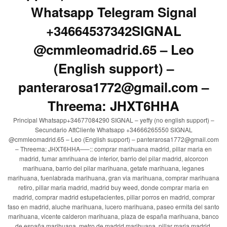
Whatsapp Telegram Signal
+34664537342SIGNAL
@cmmleomadrid.65 – Leo
(English support) –
panterarosa1772@gmail.com –
Threema: JHXT6HHA
Principal Whatsapp+34677084290 SIGNAL – yeffy (no english support) –
Secundario AttCliente Whatsapp +34666265550 SIGNAL
@cmmleomadrid.65 – Leo (English support) – panterarosa1772@gmail.com
– Threema: JHXT6HHA—–:: comprar marihuana madrid, pillar maria en
madrid, fumar amrihuana de interior, barrio del pilar madrid, alcorcon
marihuana, barrio del pilar marihuana, getafe marihuana, leganes
marihuana, fuenlabrada marihuana, gran via marihuana, comprar marihuana
retiro, pillar maria madrid, madrid buy weed, donde comprar maria en
madrid, comprar madrid estupefacientes, pillar porros en madrid, comprar
faso en madrid, aluche marihuana, lucero marihuana, paseo ermita del santo
marihuana, vicente calderon marihuana, plaza de españa marihuana, banco
de españa marihuana, metro de madrid marihuana, pillar maria madrid,