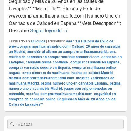
Seguridad y Más de 20 Años en las Calles de
Lavapiés** **Meta Title**: Historia y Éxito de
www.comprarmarihuanamadrid.com | Número Uno en
Cannabis de Calidad en España **Meta Description**:
### **La Historia de Éxito de w
Descubre
Seguir leyendo
→
Publicado en
articulos
|
Etiquetado
### **La Historia de Éxito de
www.comprarmarihuanamadrid.com: Calidad
,
20 años de cannabis
en Madrid
,
atención al cliente en comprarmarihuanamadrid.com.
,
calidad de cannabis en comprarmarihuanamadrid.com
,
cannabis en
Lavapiés
,
cannabis online confiable.
,
comprar cannabis en España.
,
comprar cannabis seguro en España
,
comprar marihuana online
segura
,
envío discreto de marihuana
,
hachís de calidad Madrid
,
historia comprarmarihuanamadrid.com
,
mejores variedades de
marihuana Madrid
,
página número uno en cannabis España.
,
página
número uno en cannabis Madrid
,
pagos con criptomonedas en
cannabis
,
reseñas comprarmarihuanamadrid.com
,
seguridad en
compras de cannabis online
,
Seguridad y Más de 20 Años en las
Calles de Lavapiés**
El
Buscar
Buscar
área
por:
de