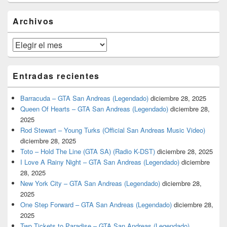
widget
barra
Archivos
lateral
primaria
Archivos
Entradas recientes
Barracuda – GTA San Andreas (Legendado)
diciembre 28, 2025
Queen Of Hearts – GTA San Andreas (Legendado)
diciembre 28,
2025
Rod Stewart – Young Turks (Official San Andreas Music Video)
diciembre 28, 2025
Toto – Hold The Line (GTA SA) (Radio K-DST)
diciembre 28, 2025
I Love A Rainy Night – GTA San Andreas (Legendado)
diciembre
28, 2025
New York City – GTA San Andreas (Legendado)
diciembre 28,
2025
One Step Forward – GTA San Andreas (Legendado)
diciembre 28,
2025
Two Tickets to Paradise – GTA San Andreas (Legendado)