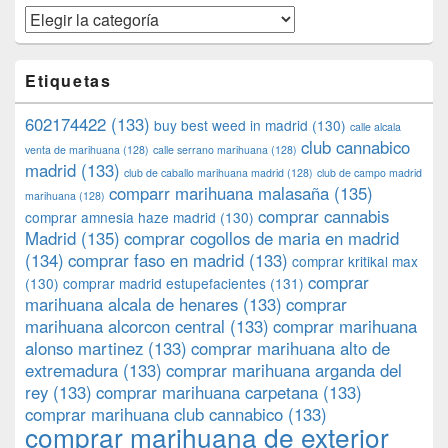
Categorías
Etiquetas
602174422
(133)
buy best weed in madrid
(130)
calle alcala
club cannabico
venta de marihuana
(128)
calle serrano marihuana
(128)
madrid
(133)
club de caballo marihuana madrid
(128)
club de campo madrid
comparr marihuana malasaña
(135)
marihuana
(128)
comprar cannabis
comprar amnesia haze madrid
(130)
Madrid
(135)
comprar cogollos de maria en madrid
(134)
comprar faso en madrid
(133)
comprar kritikal max
comprar
(130)
comprar madrid estupefacientes
(131)
marihuana alcala de henares
(133)
comprar
marihuana alcorcon central
(133)
comprar marihuana
alonso martinez
(133)
comprar marihuana alto de
extremadura
(133)
comprar marihuana arganda del
rey
(133)
comprar marihuana carpetana
(133)
comprar marihuana club cannabico
(133)
comprar marihuana de exterior