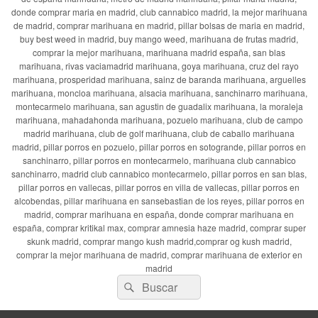
donde comprar maria en madrid, club cannabico madrid, la mejor marihuana
de madrid, comprar marihuana en madrid, pillar bolsas de maria en madrid,
buy best weed in madrid, buy mango weed, marihuana de frutas madrid,
comprar la mejor marihuana, marihuana madrid españa, san blas
marihuana, rivas vaciamadrid marihuana, goya marihuana, cruz del rayo
marihuana, prosperidad marihuana, sainz de baranda marihuana, arguelles
marihuana, moncloa marihuana, alsacia marihuana, sanchinarro marihuana,
montecarmelo marihuana, san agustin de guadalix marihuana, la moraleja
marihuana, mahadahonda marihuana, pozuelo marihuana, club de campo
madrid marihuana, club de golf marihuana, club de caballo marihuana
madrid, pillar porros en pozuelo, pillar porros en sotogrande, pillar porros en
sanchinarro, pillar porros en montecarmelo, marihuana club cannabico
sanchinarro, madrid club cannabico montecarmelo, pillar porros en san blas,
pillar porros en vallecas, pillar porros en villa de vallecas, pillar porros en
alcobendas, pillar marihuana en sansebastian de los reyes, pillar porros en
madrid, comprar marihuana en españa, donde comprar marihuana en
españa, comprar kritikal max, comprar amnesia haze madrid, comprar super
skunk madrid, comprar mango kush madrid,comprar og kush madrid,
comprar la mejor marihuana de madrid, comprar marihuana de exterior en
madrid
Buscar
Buscar
por: