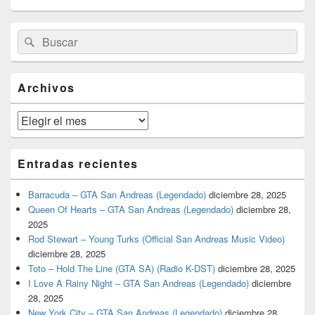
El
Buscar
Buscar
área
por:
de
widget
barra
Archivos
lateral
primaria
Archivos
Entradas recientes
Barracuda – GTA San Andreas (Legendado)
diciembre 28, 2025
Queen Of Hearts – GTA San Andreas (Legendado)
diciembre 28,
2025
Rod Stewart – Young Turks (Official San Andreas Music Video)
diciembre 28, 2025
Toto – Hold The Line (GTA SA) (Radio K-DST)
diciembre 28, 2025
I Love A Rainy Night – GTA San Andreas (Legendado)
diciembre
28, 2025
New York City – GTA San Andreas (Legendado)
diciembre 28,