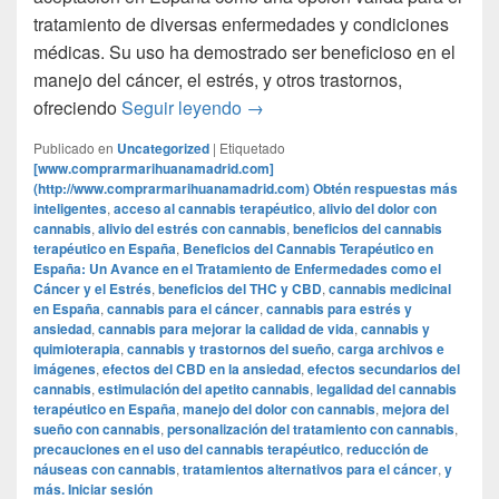
tratamiento de diversas enfermedades y condiciones
médicas. Su uso ha demostrado ser beneficioso en el
manejo del cáncer, el estrés, y otros trastornos,
Beneficios del Cannabis Terapé
ofreciendo
Seguir leyendo
→
Publicado en
Uncategorized
|
Etiquetado
[www.comprarmarihuanamadrid.com]
(http://www.comprarmarihuanamadrid.com) Obtén respuestas más
inteligentes
,
acceso al cannabis terapéutico
,
alivio del dolor con
cannabis
,
alivio del estrés con cannabis
,
beneficios del cannabis
terapéutico en España
,
Beneficios del Cannabis Terapéutico en
España: Un Avance en el Tratamiento de Enfermedades como el
Cáncer y el Estrés
,
beneficios del THC y CBD
,
cannabis medicinal
en España
,
cannabis para el cáncer
,
cannabis para estrés y
ansiedad
,
cannabis para mejorar la calidad de vida
,
cannabis y
quimioterapia
,
cannabis y trastornos del sueño
,
carga archivos e
imágenes
,
efectos del CBD en la ansiedad
,
efectos secundarios del
cannabis
,
estimulación del apetito cannabis
,
legalidad del cannabis
terapéutico en España
,
manejo del dolor con cannabis
,
mejora del
sueño con cannabis
,
personalización del tratamiento con cannabis
,
precauciones en el uso del cannabis terapéutico
,
reducción de
náuseas con cannabis
,
tratamientos alternativos para el cáncer
,
y
más. Iniciar sesión