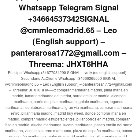
Whatsapp Telegram Signal
+34664537342SIGNAL
@cmmleomadrid.65 – Leo
(English support) –
panterarosa1772@gmail.com –
Threema: JHXT6HHA
Principal Whatsapp+34677084290 SIGNAL – yeffy (no english support) –
Secundario AttCliente Whatsapp +34666265550 SIGNAL
@cmmleomadrid.65 – Leo (English support) – panterarosa1772@gmail.com
– Threema: JHXT6HHA—–:: comprar marihuana madrid, pillar maria en
madrid, fumar amrihuana de interior, barrio del pilar madrid, alcorcon
marihuana, barrio del pilar marihuana, getafe marihuana, leganes
marihuana, fuenlabrada marihuana, gran via marihuana, comprar marihuana
retiro, pillar maria madrid, madrid buy weed, donde comprar maria en
madrid, comprar madrid estupefacientes, pillar porros en madrid, comprar
faso en madrid, aluche marihuana, lucero marihuana, paseo ermita del santo
marihuana, vicente calderon marihuana, plaza de españa marihuana, banco
de españa marihuana, metro de madrid marihuana, pillar maria madrid,