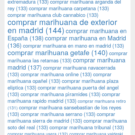
extremadura
(133)
comprar marihuana arganda del
rey
(133)
comprar marihuana carpetana
(133)
comprar marihuana club cannabico
(133)
comprar marihuana de exterior
en madrid
(144)
comprar marihuana en
España
(138)
comprar marihuana en Madrid
(136)
comprar marihuana en mano en madrid
(133)
comprar marihuana getafe
(140)
comprar
comprar marihuana
marihuana las retamas
(133)
madrid
(137)
comprar marihuana navacerrada
(133)
comprar marihuana online
(133)
comprar
marihuana opañel
(133)
comprar marihuana plaza
eliptica
(133)
comprar marihuana puerta del angel
(133)
comprar marihuana pìramides
(133)
comprar
marihuana rapido madrid
(133)
comprar marihuana retiro
comprar marihuana sansebastian de los reyes
(131)
(133)
comprar marihuana serrano
(133)
comprar
marihuana sierra de madrid
(133)
comprar marihuana
soto del real
(133)
comprar marihuana tribunal
(133)
comprar marihuana usera
(132)
comprar marihuana valdeski