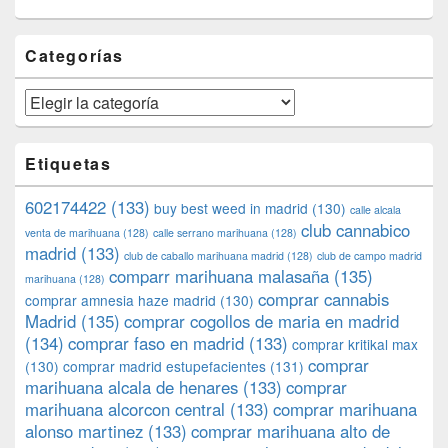
Categorías
Categorías
Etiquetas
602174422
(133)
buy best weed in madrid
(130)
calle alcala
club cannabico
venta de marihuana
(128)
calle serrano marihuana
(128)
madrid
(133)
club de caballo marihuana madrid
(128)
club de campo madrid
comparr marihuana malasaña
(135)
marihuana
(128)
comprar cannabis
comprar amnesia haze madrid
(130)
Madrid
(135)
comprar cogollos de maria en madrid
(134)
comprar faso en madrid
(133)
comprar kritikal max
comprar
(130)
comprar madrid estupefacientes
(131)
marihuana alcala de henares
(133)
comprar
marihuana alcorcon central
(133)
comprar marihuana
alonso martinez
(133)
comprar marihuana alto de