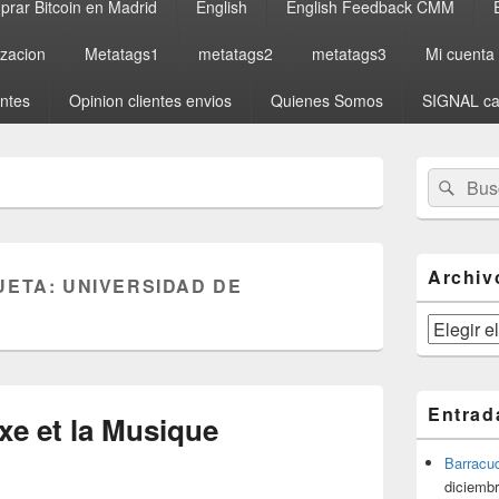
rar Bitcoin en Madrid
English
English Feedback CMM
izacion
Metatags1
metatags2
metatags3
Mi cuenta
entes
Opinion clientes envios
Quienes Somos
SIGNAL ca
El
Buscar
Busc
área
por:
de
widget
barra
lateral
Archiv
UETA:
UNIVERSIDAD DE
primaria
Archivos
Entrad
xe et la Musique
Barracu
diciembr