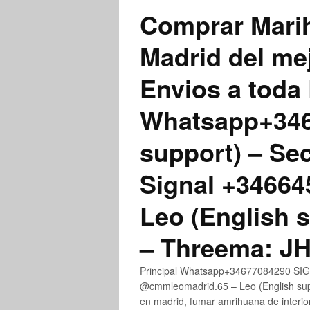
Comprar Marih
Madrid del me
Envios a toda 
Whatsapp+3467
support) – Se
Signal +3466
Leo (English 
– Threema: 
Principal Whatsapp+34677084290 SIGN
@cmmleomadrid.65 – Leo (English su
en madrid, fumar amrihuana de interior