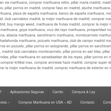
an via marihuana, comprar marihuana retiro, pillar maria madrid, mad
s, pillar porros en madrid, comprar faso en madrid, aluche marihuana,
rihuana, plaza de españa marihuana, banco de españa marihuana, metr
d, club cannabico madrid, la mejor marihuana de madrid, comprar mari
drid, buy mango weed, marihuana de frutas madrid, comprar la mejor
d marihuana, goya marihuana, cruz del rayo marihuana, prosperidad m
na, alsacia marihuana, sanchinarro marihuana, montecarmelo marihua
hadahonda marihuana, pozuelo marihuana, club de campo madrid mari
ros en pozuelo, pillar porros en sotogrande, pillar porros en sanchinar
madrid club cannabico montecarmelo, pillar porros en san blas, pillar p
cobendas, pillar marihuana en sansebastian de los reyes, pillar porros 
comprar kritikal max, comprar amnesia haze madrid, comprar super 
ar la mejor marihuana de madrid, comprar marihuana de exterior en 
?
Aplicaciones Seguras
Carrito
Censura & Ley
vios –
Comprar Marihuana en USA – AD
Contacto
Cont