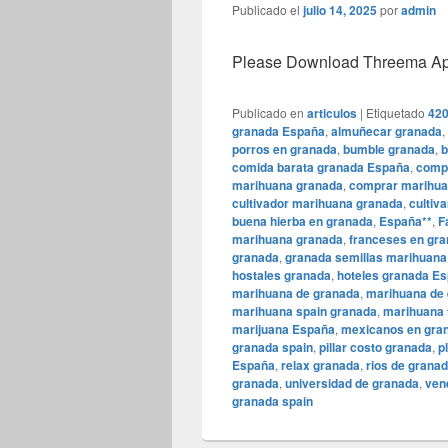
Publicado el
julio 14, 2025
por
admin
Please Download Threema Appt
Publicado en
articulos
|
Etiquetado
420
granada España
,
almuñecar granada
,
porros en granada
,
bumble granada
,
b
comida barata granada España
,
comp
marihuana granada
,
comprar marihua
cultivador marihuana granada
,
cultiv
buena hierba en granada
,
España**
,
F
marihuana granada
,
franceses en gr
granada
,
granada semillas marihuana
hostales granada
,
hoteles granada E
marihuana de granada
,
marihuana de 
marihuana spain granada
,
marihuana 
marijuana España
,
mexicanos en gra
granada spain
,
pillar costo granada
,
p
España
,
relax granada
,
rios de grana
granada
,
universidad de granada
,
ven
granada spain