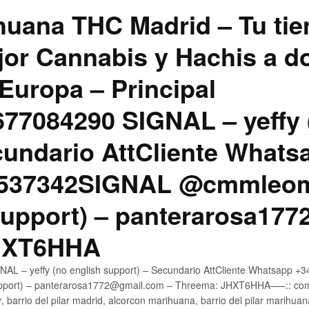
uana THC Madrid – Tu tie
jor Cannabis y Hachis a do
Europa – Principal
7084290 SIGNAL – yeffy 
cundario AttCliente Whats
4537342SIGNAL @cmmleom
support) – panterarosa17
JHXT6HHA
AL – yeffy (no english support) – Secundario AttCliente Whatsapp 
pport) – panterarosa1772@gmail.com – Threema: JHXT6HHA—–:: compr
, barrio del pilar madrid, alcorcon marihuana, barrio del pilar marihua