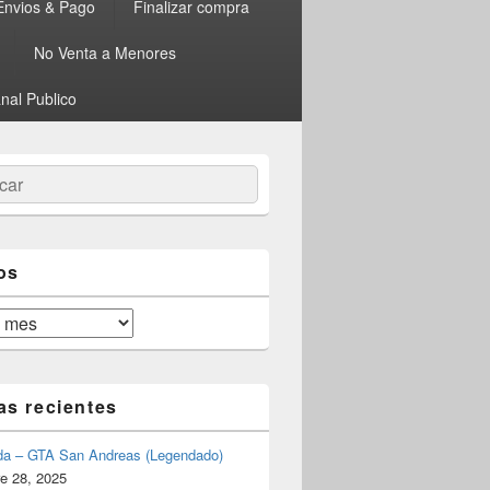
Envios & Pago
Finalizar compra
No Venta a Menores
nal Publico
ar
os
as recientes
da – GTA San Andreas (Legendado)
e 28, 2025