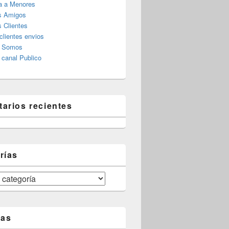
a a Menores
s Amigos
 Clientes
clientes envios
s Somos
canal Publico
arios recientes
rías
tas