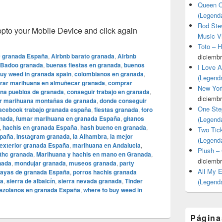
Queen O
(Legend
Rod Stew
o your Mobile Device and click again
Music V
Toto – 
 granada España
,
Airbnb barato granada
,
Airbnb
diciembr
Badoo granada
,
buenas fiestas en granada
,
buenos
I Love 
uy weed in granada spain
,
colombianos en granada
,
(Legend
rar marihuana en almuñecar granada
,
comprar
New Yor
na pueblos de granada
,
conseguir trabajo en granada
,
diciembr
ar marihuana montañas de granada
,
donde conseguir
One Ste
acebook trabajo granada españa
,
fiestas granada
,
foro
anada
,
fumar marihuana en granada España
,
gitanos
(Legend
,
hachis en granada España
,
hash bueno en granada
,
Two Tic
spaña
,
Instagram granada
,
la Alhambra
,
la mejor
(Legend
exterior granada España
,
marihuana en Andalucía
,
Plush –
thc granada
,
Marihuana y hachis en mano en Granada
,
diciembr
nada
,
mondujar granada
,
museos granada
,
party
All My 
layas de granada España
,
porros hachis granada
da
,
sierra de albaicín
,
sierra nevada granada
,
Tinder
(Legend
ezolanos en granada España
,
where to buy weed in
Página