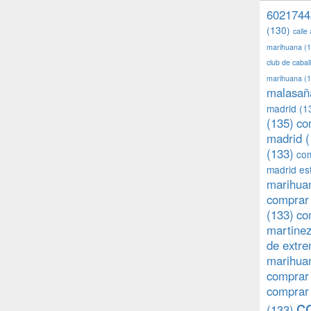
6021744
(130)
calle
marihuana
(1
club de caba
marihuana
(1
malasañ
madrid
(1
(135)
co
madrid
(
(133)
com
madrid es
marihuan
comprar 
(133)
co
martine
de extr
marihuan
comprar
comprar
c
(133)