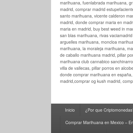
marihuana, fuenlabrada marihuana, gr
madrid, comprar madrid estupefaciente
santo marihuana, vicente calderon ma
madrid, donde comprar maria en madri
maria en madrid, buy best weed in ma
san blas marihuana, rivas vaciamadri
arguelles marihuana, moncloa marihua
marihuana, la moraleja marihuana, ma
de caballo marihuana madrid, pillar por
marihuana club cannabico sanchinarro, 
villa de vallecas, pillar porros en al
donde comprar marihuana en españa, 
madrid,comprar og kush madrid, compr
Menú
Inicio
¿Por que Criptomonedas
principal
Comprar Marihuana en Mexico – En