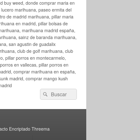
rid buy weed, donde comprar maria en
 lucero marihuana, paseo ermita del
o de madrid marihuana, pillar maria
huana en madrid, pillar bolsas de
 marihuana, marihuana madrid españa,
arihuana, sainz de baranda marihuana,
na, san agustin de guadalix
huana, club de golf marihuana, club
ro, pillar porros en montecarmelo,
orros en vallecas, pillar porros en
en madrid, comprar marihuana en españa,
skunk madrid, comprar mango kush
madrid
Buscar
Buscar
por:
acto Encriptado Threema