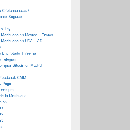
e Criptomonedas?
iones Seguras
 & Ley
 Marihuana en Mexico – Envios –
 Marihuana en USA – AD
o
o Encriptado Threema
o Telegram
omprar Bitcoin en Madrid
 Feedback CMM
& Pago
r compra
 de la Marihuana
cion
s1
s2
s3
ta