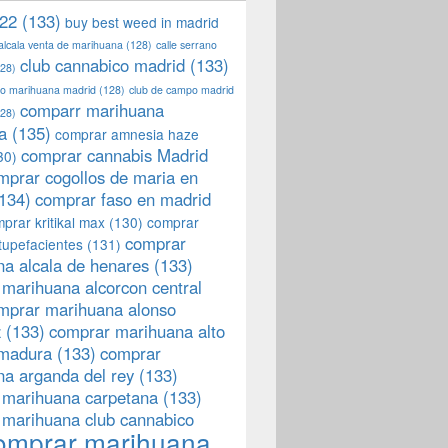
22
(133)
buy best weed in madrid
 alcala venta de marihuana
(128)
calle serrano
club cannabico madrid
(133)
28)
llo marihuana madrid
(128)
club de campo madrid
comparr marihuana
28)
a
(135)
comprar amnesia haze
comprar cannabis Madrid
30)
mprar cogollos de maria en
134)
comprar faso en madrid
prar kritikal max
(130)
comprar
comprar
tupefacientes
(131)
a alcala de henares
(133)
marihuana alcorcon central
mprar marihuana alonso
z
(133)
comprar marihuana alto
emadura
(133)
comprar
a arganda del rey
(133)
 marihuana carpetana
(133)
 marihuana club cannabico
omprar marihuana