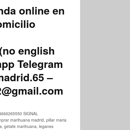
nda online en
micilio
(no english
app Telegram
adrid.65 –
72@gmail.com
+34666265550 SIGNAL
ar marihuana madrid, pillar maria
na, getafe marihuana, leganes