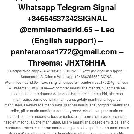
Whatsapp Telegram Signal
+34664537342SIGNAL
@cmmleomadrid.65 – Leo
(English support) –
panterarosa1772@gmail.com –
Threema: JHXT6HHA
Principal Whatsapp+34677084290 SIGNAL – yeffy (no english support) –
Secundario AttCliente Whatsapp +34666265550 SIGNAL
@cmmleomadrid.65 – Leo (English support) – panterarosa1772@gmail.com
– Threema: JHXT6HHA—–:: comprar marihuana madrid, pillar maria en
madrid, fumar amrihuana de interior, barrio del pilar madrid, alcorcon
marihuana, barrio del pilar marihuana, getafe marihuana, leganes
marihuana, fuenlabrada marihuana, gran via marihuana, comprar marihuana
retiro, pillar maria madrid, madrid buy weed, donde comprar maria en
madrid, comprar madrid estupefacientes, pillar porros en madrid, comprar
faso en madrid, aluche marihuana, lucero marihuana, paseo ermita del santo
marihuana, vicente calderon marihuana, plaza de españa marihuana, banco
de españa marihuana, metro de madrid marihuana, pillar maria madrid,