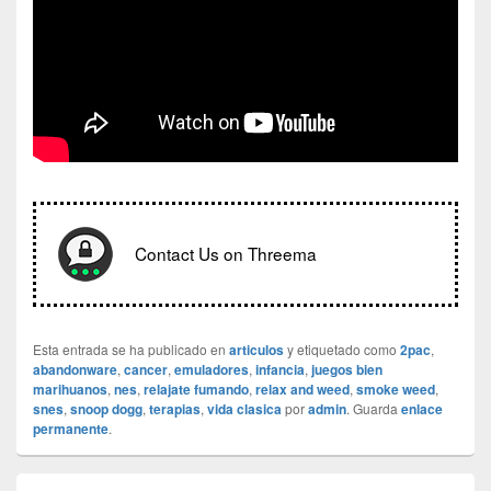
Contact Us on Threema
Esta entrada se ha publicado en
articulos
y etiquetado como
2pac
,
abandonware
,
cancer
,
emuladores
,
infancia
,
juegos bien
marihuanos
,
nes
,
relajate fumando
,
relax and weed
,
smoke weed
,
snes
,
snoop dogg
,
terapias
,
vida clasica
por
admin
. Guarda
enlace
permanente
.