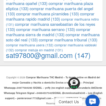
marihuana opañel
(133)
comprar marihuana plaza
eliptica
(133)
comprar marihuana puerta del angel
(133)
comprar marihuana pìramides
(133)
comprar
marihuana rapido madrid
(133)
comprar marihuana retiro
comprar marihuana sansebastian de los reyes
(131)
(133)
comprar marihuana serrano
(133)
comprar
marihuana sierra de madrid
(133)
comprar marihuana
soto del real
(133)
comprar marihuana tribunal
(133)
comprar marihuana usera
(132)
comprar marihuana valdeski
(132)
comprar matuja en madrid
(131)
sat97800@gmail.com
(147)
Copyright © 2026
Comprar Marihuana THC Madrid – Tu tienda online en Madrid del
mejor Cannabis y Hachis a domicilio Envios a toda Europa – Principal
Whatsapp+34677084290 SIGNAL – yeffy (no english support) – Secundario AttCliente
Whatsapp Telegram Signal +34664537342SIGNAL @cmmleomadrid.65 – Leo (English
support) – panterarosa1772@gmail.com – Threema: JHXT6HHA
. Todos los Derechos
Contac
Contact Us
Reservados.