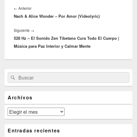
Navegación
de
Entrada
←
Anterior
entradas
Nach & Alice Wonder – Por Amor (Videolyric)
anterior:
Entrada
Siguiente
→
528 Hz – El Sonido Zen Tibetano Cura Todo El Cuerpo |
siguiente:
Música para Paz Interior y Calmar Mente
El
Buscar
Buscar
área
por:
de
widget
barra
Archivos
lateral
primaria
Archivos
Entradas recientes