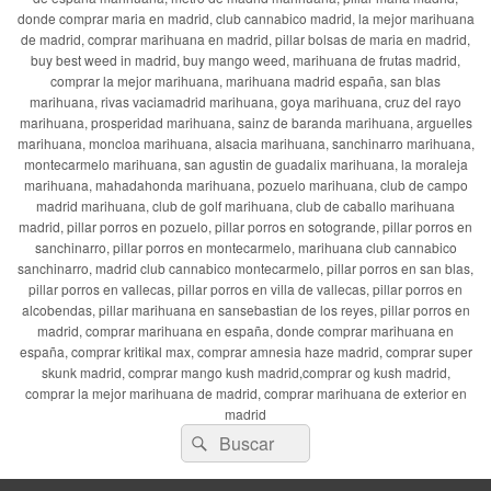
donde comprar maria en madrid, club cannabico madrid, la mejor marihuana
de madrid, comprar marihuana en madrid, pillar bolsas de maria en madrid,
buy best weed in madrid, buy mango weed, marihuana de frutas madrid,
comprar la mejor marihuana, marihuana madrid españa, san blas
marihuana, rivas vaciamadrid marihuana, goya marihuana, cruz del rayo
marihuana, prosperidad marihuana, sainz de baranda marihuana, arguelles
marihuana, moncloa marihuana, alsacia marihuana, sanchinarro marihuana,
montecarmelo marihuana, san agustin de guadalix marihuana, la moraleja
marihuana, mahadahonda marihuana, pozuelo marihuana, club de campo
madrid marihuana, club de golf marihuana, club de caballo marihuana
madrid, pillar porros en pozuelo, pillar porros en sotogrande, pillar porros en
sanchinarro, pillar porros en montecarmelo, marihuana club cannabico
sanchinarro, madrid club cannabico montecarmelo, pillar porros en san blas,
pillar porros en vallecas, pillar porros en villa de vallecas, pillar porros en
alcobendas, pillar marihuana en sansebastian de los reyes, pillar porros en
madrid, comprar marihuana en españa, donde comprar marihuana en
españa, comprar kritikal max, comprar amnesia haze madrid, comprar super
skunk madrid, comprar mango kush madrid,comprar og kush madrid,
comprar la mejor marihuana de madrid, comprar marihuana de exterior en
madrid
Buscar
Buscar
por: