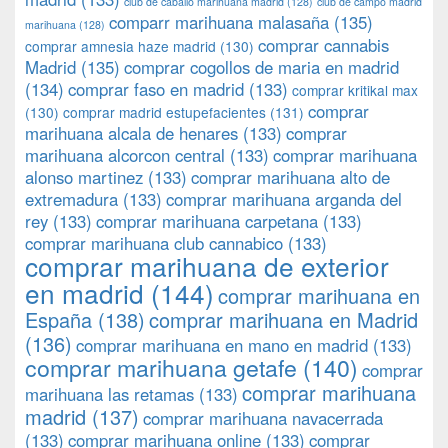
club de caballo marihuana madrid
(128)
club de campo madrid
comparr marihuana malasaña
(135)
marihuana
(128)
comprar cannabis
comprar amnesia haze madrid
(130)
Madrid
(135)
comprar cogollos de maria en madrid
(134)
comprar faso en madrid
(133)
comprar kritikal max
comprar
(130)
comprar madrid estupefacientes
(131)
marihuana alcala de henares
(133)
comprar
marihuana alcorcon central
(133)
comprar marihuana
alonso martinez
(133)
comprar marihuana alto de
extremadura
(133)
comprar marihuana arganda del
rey
(133)
comprar marihuana carpetana
(133)
comprar marihuana club cannabico
(133)
comprar marihuana de exterior
en madrid
(144)
comprar marihuana en
España
(138)
comprar marihuana en Madrid
(136)
comprar marihuana en mano en madrid
(133)
comprar marihuana getafe
(140)
comprar
comprar marihuana
marihuana las retamas
(133)
madrid
(137)
comprar marihuana navacerrada
(133)
comprar marihuana online
(133)
comprar