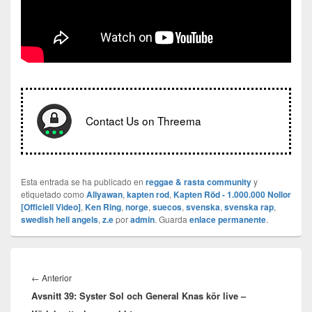
Contact Us on Threema
Esta entrada se ha publicado en
reggae & rasta community
y
etiquetado como
Allyawan
,
kapten rod
,
Kapten Röd - 1.000.000 Nollor
[Officiell Video]
,
Ken Ring
,
norge
,
suecos
,
svenska
,
svenska rap
,
swedish hell angels
,
z.e
por
admin
. Guarda
enlace permanente
.
Navegación
de
Entrada
←
Anterior
entradas
Avsnitt 39: Syster Sol och General Knas kör live –
anterior: