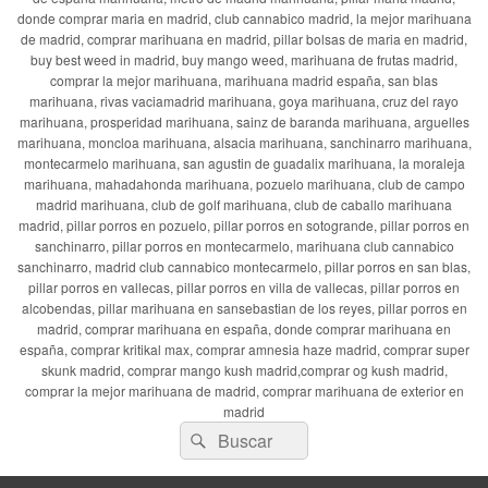
donde comprar maria en madrid, club cannabico madrid, la mejor marihuana
de madrid, comprar marihuana en madrid, pillar bolsas de maria en madrid,
buy best weed in madrid, buy mango weed, marihuana de frutas madrid,
comprar la mejor marihuana, marihuana madrid españa, san blas
marihuana, rivas vaciamadrid marihuana, goya marihuana, cruz del rayo
marihuana, prosperidad marihuana, sainz de baranda marihuana, arguelles
marihuana, moncloa marihuana, alsacia marihuana, sanchinarro marihuana,
montecarmelo marihuana, san agustin de guadalix marihuana, la moraleja
marihuana, mahadahonda marihuana, pozuelo marihuana, club de campo
madrid marihuana, club de golf marihuana, club de caballo marihuana
madrid, pillar porros en pozuelo, pillar porros en sotogrande, pillar porros en
sanchinarro, pillar porros en montecarmelo, marihuana club cannabico
sanchinarro, madrid club cannabico montecarmelo, pillar porros en san blas,
pillar porros en vallecas, pillar porros en villa de vallecas, pillar porros en
alcobendas, pillar marihuana en sansebastian de los reyes, pillar porros en
madrid, comprar marihuana en españa, donde comprar marihuana en
españa, comprar kritikal max, comprar amnesia haze madrid, comprar super
skunk madrid, comprar mango kush madrid,comprar og kush madrid,
comprar la mejor marihuana de madrid, comprar marihuana de exterior en
madrid
Buscar
Buscar
por: