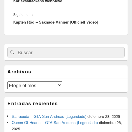
Kärleksattackens webbteve
Entrada
Siguiente
→
Kapten Röd – Saknade Vänner [Officiell Video]
siguiente:
El
Buscar
Buscar
área
por:
de
widget
barra
Archivos
lateral
primaria
Archivos
Entradas recientes
Barracuda – GTA San Andreas (Legendado)
diciembre 28, 2025
Queen Of Hearts – GTA San Andreas (Legendado)
diciembre 28,
2025