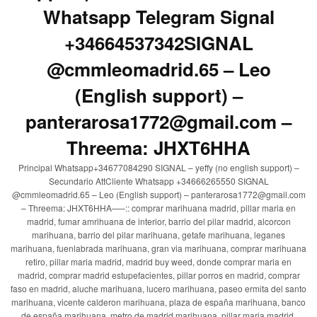
Whatsapp Telegram Signal
+34664537342SIGNAL
@cmmleomadrid.65 – Leo
(English support) –
panterarosa1772@gmail.com –
Threema: JHXT6HHA
Principal Whatsapp+34677084290 SIGNAL – yeffy (no english support) –
Secundario AttCliente Whatsapp +34666265550 SIGNAL
@cmmleomadrid.65 – Leo (English support) – panterarosa1772@gmail.com
– Threema: JHXT6HHA—–:: comprar marihuana madrid, pillar maria en
madrid, fumar amrihuana de interior, barrio del pilar madrid, alcorcon
marihuana, barrio del pilar marihuana, getafe marihuana, leganes
marihuana, fuenlabrada marihuana, gran via marihuana, comprar marihuana
retiro, pillar maria madrid, madrid buy weed, donde comprar maria en
madrid, comprar madrid estupefacientes, pillar porros en madrid, comprar
faso en madrid, aluche marihuana, lucero marihuana, paseo ermita del santo
marihuana, vicente calderon marihuana, plaza de españa marihuana, banco
de españa marihuana, metro de madrid marihuana, pillar maria madrid,