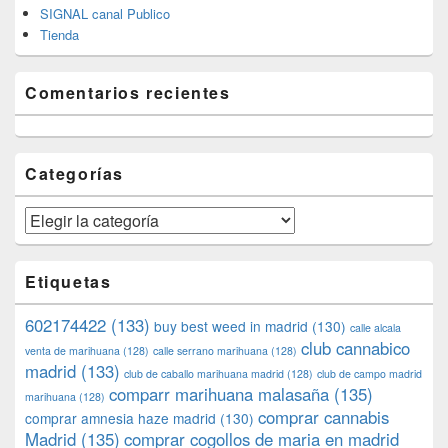
SIGNAL canal Publico
Tienda
Comentarios recientes
Categorías
Categorías
Etiquetas
602174422
(133)
buy best weed in madrid
(130)
calle alcala
club cannabico
venta de marihuana
(128)
calle serrano marihuana
(128)
madrid
(133)
club de caballo marihuana madrid
(128)
club de campo madrid
comparr marihuana malasaña
(135)
marihuana
(128)
comprar cannabis
comprar amnesia haze madrid
(130)
Madrid
(135)
comprar cogollos de maria en madrid