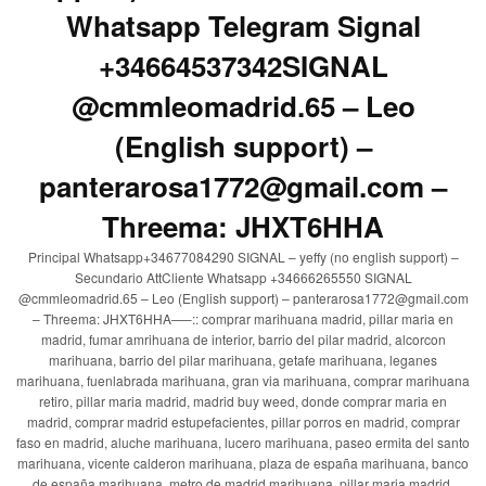
Whatsapp Telegram Signal
+34664537342SIGNAL
@cmmleomadrid.65 – Leo
(English support) –
panterarosa1772@gmail.com –
Threema: JHXT6HHA
Principal Whatsapp+34677084290 SIGNAL – yeffy (no english support) –
Secundario AttCliente Whatsapp +34666265550 SIGNAL
@cmmleomadrid.65 – Leo (English support) – panterarosa1772@gmail.com
– Threema: JHXT6HHA—–:: comprar marihuana madrid, pillar maria en
madrid, fumar amrihuana de interior, barrio del pilar madrid, alcorcon
marihuana, barrio del pilar marihuana, getafe marihuana, leganes
marihuana, fuenlabrada marihuana, gran via marihuana, comprar marihuana
retiro, pillar maria madrid, madrid buy weed, donde comprar maria en
madrid, comprar madrid estupefacientes, pillar porros en madrid, comprar
faso en madrid, aluche marihuana, lucero marihuana, paseo ermita del santo
marihuana, vicente calderon marihuana, plaza de españa marihuana, banco
de españa marihuana, metro de madrid marihuana, pillar maria madrid,