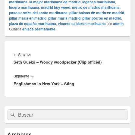
marihuana
,
la mejor marihuana de madrid
,
leganes marihuana
,
lucero marihuana
,
madrid buy weed
,
metro de madrid marihuana
,
paseo ermita del santo marihuana
,
pillar bolsas de maria en madrid
,
pillar maria en madrid
,
pillar maria madrid
,
pillar porros en madrid
,
plaza de españa marihuana
,
vicente calderon marihuana
por
admin
.
Guarda
enlace permanente
.
Navegación
de
Entrada
←
Anterior
entradas
Seth Gueko – Woody woodpecker (Clip officiel)
anterior:
Entrada
Siguiente
→
Englishman In New York – Sting
siguiente:
El
Buscar
Buscar
área
por:
de
widget
barra
Archivos