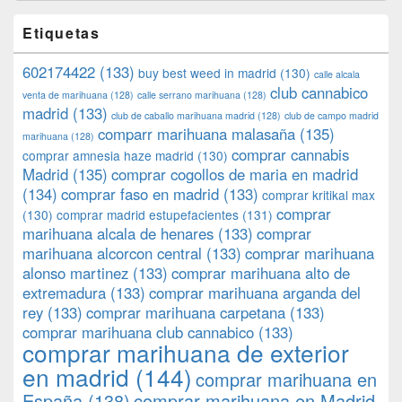
Etiquetas
602174422
(133)
buy best weed in madrid
(130)
calle alcala
club cannabico
venta de marihuana
(128)
calle serrano marihuana
(128)
madrid
(133)
club de caballo marihuana madrid
(128)
club de campo madrid
comparr marihuana malasaña
(135)
marihuana
(128)
comprar cannabis
comprar amnesia haze madrid
(130)
Madrid
(135)
comprar cogollos de maria en madrid
(134)
comprar faso en madrid
(133)
comprar kritikal max
comprar
(130)
comprar madrid estupefacientes
(131)
marihuana alcala de henares
(133)
comprar
marihuana alcorcon central
(133)
comprar marihuana
alonso martinez
(133)
comprar marihuana alto de
extremadura
(133)
comprar marihuana arganda del
rey
(133)
comprar marihuana carpetana
(133)
comprar marihuana club cannabico
(133)
comprar marihuana de exterior
en madrid
(144)
comprar marihuana en
España
(138)
comprar marihuana en Madrid