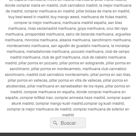
donde comprar maria en madrid, club cannabico madrid, la mejor marihuana
de madrid, comprar marihuana en madrid, pillar bolsas de maria en madrid,
buy best weed in madrid, buy mango weed, marihuana de frutas madrid,
comprar la mejor marihuana, marihuana madrid españa, san blas
marihuana, rivas vaciamadrid marihuana, goya marihuana, cruz del rayo
marihuana, prosperidad marihuana, sainz de baranda marihuana, arguelles
marihuana, moncloa marihuana, alsacia marihuana, sanchinarro marihuana,
montecarmelo marihuana, san agustin de guadalix marihuana, la moraleja
marihuana, mahadahonda marihuana, pozuelo marihuana, club de campo
madrid marihuana, club de golf marihuana, club de caballo marihuana
madrid, pillar porros en pozuelo, pillar porros en sotogrande, pillar porros en
sanchinarro, pillar porros en montecarmelo, marihuana club cannabico
sanchinarro, madrid club cannabico montecarmelo, pillar porros en san blas,
pillar porros en vallecas, pillar porros en villa de vallecas, pillar porros en
alcobendas, pillar marihuana en sansebastian de los reyes, pillar porros en
madrid, comprar marihuana en españa, donde comprar marihuana en
españa, comprar kritikal max, comprar amnesia haze madrid, comprar super
skunk madrid, comprar mango kush madrid,comprar og kush madrid,
comprar la mejor marihuana de madrid, comprar marihuana de exterior en
madrid
Buscar
Buscar
por: