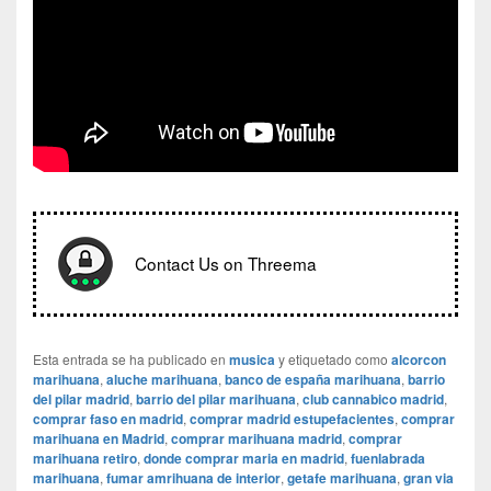
Contact Us on Threema
Esta entrada se ha publicado en
musica
y etiquetado como
alcorcon
marihuana
,
aluche marihuana
,
banco de españa marihuana
,
barrio
del pilar madrid
,
barrio del pilar marihuana
,
club cannabico madrid
,
comprar faso en madrid
,
comprar madrid estupefacientes
,
comprar
marihuana en Madrid
,
comprar marihuana madrid
,
comprar
marihuana retiro
,
donde comprar maria en madrid
,
fuenlabrada
marihuana
,
fumar amrihuana de interior
,
getafe marihuana
,
gran via