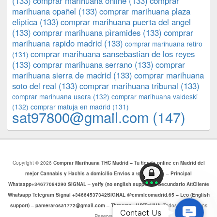
(133)
comprar marihuana online
(133)
comprar
marihuana opañel
(133)
comprar marihuana plaza
eliptica
(133)
comprar marihuana puerta del angel
(133)
comprar marihuana pìramides
(133)
comprar
marihuana rapido madrid
(133)
comprar marihuana retiro
comprar marihuana sansebastian de los reyes
(131)
(133)
comprar marihuana serrano
(133)
comprar
marihuana sierra de madrid
(133)
comprar marihuana
soto del real
(133)
comprar marihuana tribunal
(133)
comprar marihuana usera
(132)
comprar marihuana valdeski
(132)
comprar matuja en madrid
(131)
sat97800@gmail.com
(147)
Copyright © 2026
Comprar Marihuana THC Madrid – Tu tienda online en Madrid del
mejor Cannabis y Hachis a domicilio Envios a toda Europa – Principal
Whatsapp+34677084290 SIGNAL – yeffy (no english support) – Secundario AttCliente
Whatsapp Telegram Signal +34664537342SIGNAL @cmmleomadrid.65 – Leo (English
support) – panterarosa1772@gmail.com – Threema: JHXT6HHA
. Todos los Derechos
Contac
Contact Us
Reservados.