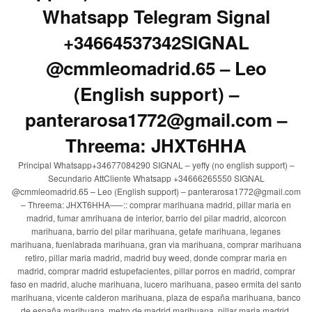
Whatsapp Telegram Signal
+34664537342SIGNAL
@cmmleomadrid.65 – Leo
(English support) –
panterarosa1772@gmail.com –
Threema: JHXT6HHA
Principal Whatsapp+34677084290 SIGNAL – yeffy (no english support) –
Secundario AttCliente Whatsapp +34666265550 SIGNAL
@cmmleomadrid.65 – Leo (English support) – panterarosa1772@gmail.com
– Threema: JHXT6HHA—–:: comprar marihuana madrid, pillar maria en
madrid, fumar amrihuana de interior, barrio del pilar madrid, alcorcon
marihuana, barrio del pilar marihuana, getafe marihuana, leganes
marihuana, fuenlabrada marihuana, gran via marihuana, comprar marihuana
retiro, pillar maria madrid, madrid buy weed, donde comprar maria en
madrid, comprar madrid estupefacientes, pillar porros en madrid, comprar
faso en madrid, aluche marihuana, lucero marihuana, paseo ermita del santo
marihuana, vicente calderon marihuana, plaza de españa marihuana, banco
de españa marihuana, metro de madrid marihuana, pillar maria madrid,