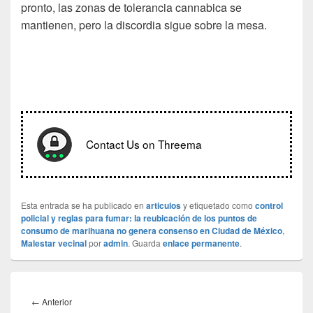
pronto, las zonas de tolerancia cannabica se
mantienen, pero la discordia sigue sobre la mesa.
Contact Us on Threema
Esta entrada se ha publicado en
articulos
y etiquetado como
control
policial y reglas para fumar: la reubicación de los puntos de
consumo de marihuana no genera consenso en Ciudad de México
,
Malestar vecinal
por
admin
. Guarda
enlace permanente
.
Navegación
de
Entrada
←
Anterior