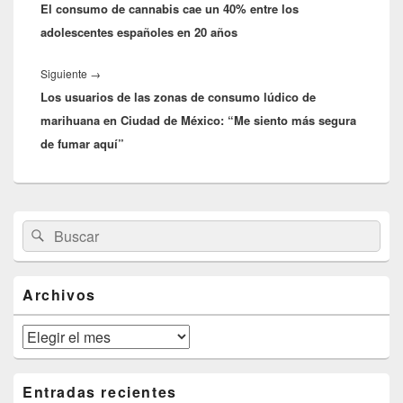
entradas
El consumo de cannabis cae un 40% entre los
anterior:
adolescentes españoles en 20 años
Entrada
Siguiente
→
Los usuarios de las zonas de consumo lúdico de
siguiente:
marihuana en Ciudad de México: “Me siento más segura
de fumar aquí”
El
Buscar
Buscar
área
por:
de
widget
barra
Archivos
lateral
primaria
Archivos
Entradas recientes