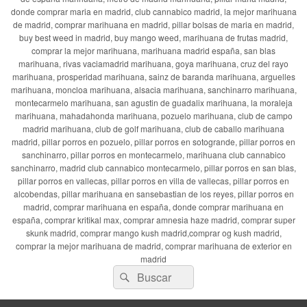
donde comprar maria en madrid, club cannabico madrid, la mejor marihuana
de madrid, comprar marihuana en madrid, pillar bolsas de maria en madrid,
buy best weed in madrid, buy mango weed, marihuana de frutas madrid,
comprar la mejor marihuana, marihuana madrid españa, san blas
marihuana, rivas vaciamadrid marihuana, goya marihuana, cruz del rayo
marihuana, prosperidad marihuana, sainz de baranda marihuana, arguelles
marihuana, moncloa marihuana, alsacia marihuana, sanchinarro marihuana,
montecarmelo marihuana, san agustin de guadalix marihuana, la moraleja
marihuana, mahadahonda marihuana, pozuelo marihuana, club de campo
madrid marihuana, club de golf marihuana, club de caballo marihuana
madrid, pillar porros en pozuelo, pillar porros en sotogrande, pillar porros en
sanchinarro, pillar porros en montecarmelo, marihuana club cannabico
sanchinarro, madrid club cannabico montecarmelo, pillar porros en san blas,
pillar porros en vallecas, pillar porros en villa de vallecas, pillar porros en
alcobendas, pillar marihuana en sansebastian de los reyes, pillar porros en
madrid, comprar marihuana en españa, donde comprar marihuana en
españa, comprar kritikal max, comprar amnesia haze madrid, comprar super
skunk madrid, comprar mango kush madrid,comprar og kush madrid,
comprar la mejor marihuana de madrid, comprar marihuana de exterior en
madrid
Buscar
Buscar
por: