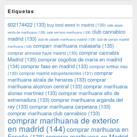
Etiquetas
602174422
(133)
buy best weed in madrid
(130)
calle alcala
club cannabico
venta de marihuana
(128)
calle serrano marihuana
(128)
madrid
(133)
club de caballo marihuana madrid
(128)
club de campo madrid
comparr marihuana malasaña
(135)
marihuana
(128)
comprar cannabis
comprar amnesia haze madrid
(130)
Madrid
(135)
comprar cogollos de maria en madrid
(134)
comprar faso en madrid
(133)
comprar kritikal max
comprar
(130)
comprar madrid estupefacientes
(131)
marihuana alcala de henares
(133)
comprar
marihuana alcorcon central
(133)
comprar marihuana
alonso martinez
(133)
comprar marihuana alto de
extremadura
(133)
comprar marihuana arganda del
rey
(133)
comprar marihuana carpetana
(133)
comprar marihuana club cannabico
(133)
comprar marihuana de exterior
en madrid
(144)
comprar marihuana en
España
(138)
comprar marihuana en Madrid