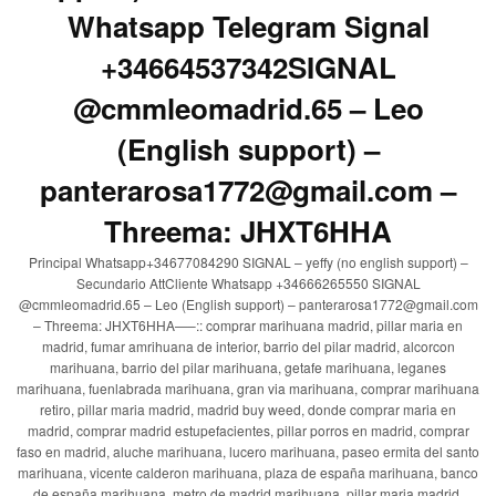
Whatsapp Telegram Signal
+34664537342SIGNAL
@cmmleomadrid.65 – Leo
(English support) –
panterarosa1772@gmail.com –
Threema: JHXT6HHA
Principal Whatsapp+34677084290 SIGNAL – yeffy (no english support) –
Secundario AttCliente Whatsapp +34666265550 SIGNAL
@cmmleomadrid.65 – Leo (English support) – panterarosa1772@gmail.com
– Threema: JHXT6HHA—–:: comprar marihuana madrid, pillar maria en
madrid, fumar amrihuana de interior, barrio del pilar madrid, alcorcon
marihuana, barrio del pilar marihuana, getafe marihuana, leganes
marihuana, fuenlabrada marihuana, gran via marihuana, comprar marihuana
retiro, pillar maria madrid, madrid buy weed, donde comprar maria en
madrid, comprar madrid estupefacientes, pillar porros en madrid, comprar
faso en madrid, aluche marihuana, lucero marihuana, paseo ermita del santo
marihuana, vicente calderon marihuana, plaza de españa marihuana, banco
de españa marihuana, metro de madrid marihuana, pillar maria madrid,