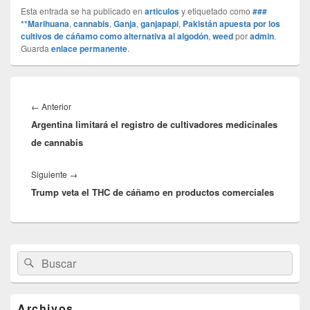
Esta entrada se ha publicado en
articulos
y etiquetado como
###
**Marihuana
,
cannabis
,
Ganja
,
ganjapapi
,
Pakistán apuesta por los
cultivos de cáñamo como alternativa al algodón
,
weed
por
admin
.
Guarda
enlace permanente
.
Navegación
de
Entrada
←
Anterior
entradas
Argentina limitará el registro de cultivadores medicinales
anterior:
de cannabis
Entrada
Siguiente
→
Trump veta el THC de cáñamo en productos comerciales
siguiente:
El
Buscar
Buscar
área
por:
de
widget
barra
Archivos