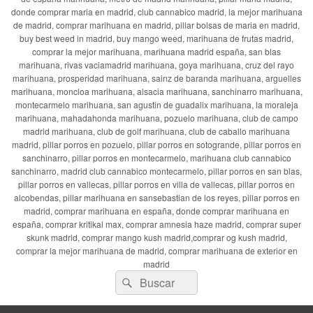
donde comprar maria en madrid, club cannabico madrid, la mejor marihuana
de madrid, comprar marihuana en madrid, pillar bolsas de maria en madrid,
buy best weed in madrid, buy mango weed, marihuana de frutas madrid,
comprar la mejor marihuana, marihuana madrid españa, san blas
marihuana, rivas vaciamadrid marihuana, goya marihuana, cruz del rayo
marihuana, prosperidad marihuana, sainz de baranda marihuana, arguelles
marihuana, moncloa marihuana, alsacia marihuana, sanchinarro marihuana,
montecarmelo marihuana, san agustin de guadalix marihuana, la moraleja
marihuana, mahadahonda marihuana, pozuelo marihuana, club de campo
madrid marihuana, club de golf marihuana, club de caballo marihuana
madrid, pillar porros en pozuelo, pillar porros en sotogrande, pillar porros en
sanchinarro, pillar porros en montecarmelo, marihuana club cannabico
sanchinarro, madrid club cannabico montecarmelo, pillar porros en san blas,
pillar porros en vallecas, pillar porros en villa de vallecas, pillar porros en
alcobendas, pillar marihuana en sansebastian de los reyes, pillar porros en
madrid, comprar marihuana en españa, donde comprar marihuana en
españa, comprar kritikal max, comprar amnesia haze madrid, comprar super
skunk madrid, comprar mango kush madrid,comprar og kush madrid,
comprar la mejor marihuana de madrid, comprar marihuana de exterior en
madrid
Buscar
Buscar
por: